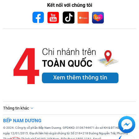
Kết nối với chúng tôi
Thông tin khác
BẾP NAM DƯƠNG
© 2024. Công ty cổ phần Bếp Nam Dương. GPDKKD: 0106744471 do sở KH & ĐT Hà Nội cấp
ngày 12/01/2015. Địa chỉ liên hệ và gửi chứng từ: Số 216+218 Đường Nguyễn Trãi, Phường
Thanh Xuân, Thành phố Hà Nội, Việt Nam. Điện thoại: 1800.1161. Email: