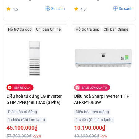
So sánh
So sánh
4.5
4.5
Hỗ trợ trả góp
Chỉ bán Online
Hỗ trợ trả góp
Chỉ bán Online
GIÁ RẺ QUÁ
SALE LỚN QUÀ TO
Điều hoà tủ đứng LG Inverter
Điều hoà Sharp Inverter 1 HP
5 HP ZPNQ48LT3A0 (3 Pha)
AH-XP10BSW
Điều hòa tủ đứng
Điều hòa treo tường
1 chiều (Chỉ làm lạnh)
1 chiều (Chỉ làm lạnh)
45.100.000₫
10.190.000₫
57.790.000₫
10.690.000₫
-22%
-5%