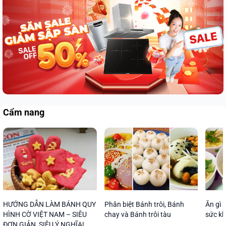
Cẩm nang
HƯỚNG DẪN LÀM BÁNH QUY
Phân biệt Bánh trôi, Bánh
Ăn gì k
HÌNH CỜ VIỆT NAM – SIÊU
chay và Bánh trôi tàu
sức kh
ĐƠN GIẢN, SIÊU Ý NGHĨA!