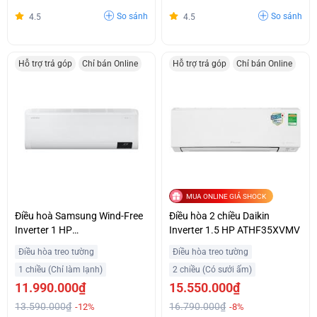
So sánh
So sánh
4.5
4.5
Hỗ trợ trả góp
Chỉ bán Online
Hỗ trợ trả góp
Chỉ bán Online
MUA ONLINE GIÁ SHOCK
Điều hoà Samsung Wind-Free
Điều hòa 2 chiều Daikin
Inverter 1 HP
Inverter 1.5 HP ATHF35XVMV
AR10CYECAWKNSV
Điều hòa treo tường
Điều hòa treo tường
1 chiều (Chỉ làm lạnh)
2 chiều (Có sưởi ấm)
11.990.000₫
15.550.000₫
13.590.000₫
16.790.000₫
-12%
-8%