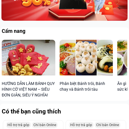
Cẩm nang
HƯỚNG DẪN LÀM BÁNH QUY
Phân biệt Bánh trôi, Bánh
Ăn gì k
HÌNH CỜ VIỆT NAM – SIÊU
chay và Bánh trôi tàu
sức kh
ĐƠN GIẢN, SIÊU Ý NGHĨA!
Có thể bạn cũng thích
Hỗ trợ trả góp
Chỉ bán Online
Hỗ trợ trả góp
Chỉ bán Online