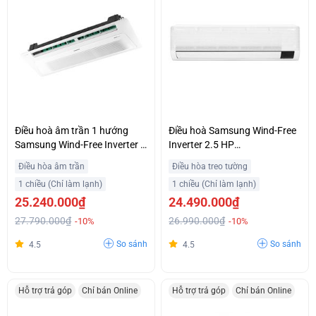
Điều hoà âm trần 1 hướng
Điều hoà Samsung Wind-Free
Samsung Wind-Free Inverter 2
Inverter 2.5 HP
HP AC052TN1DKC/EA
AR24CYFCAWKNSV
Điều hòa âm trần
Điều hòa treo tường
1 chiều (Chỉ làm lạnh)
1 chiều (Chỉ làm lạnh)
25.240.000₫
24.490.000₫
27.790.000₫
26.990.000₫
-10%
-10%
So sánh
So sánh
4.5
4.5
Hỗ trợ trả góp
Chỉ bán Online
Hỗ trợ trả góp
Chỉ bán Online