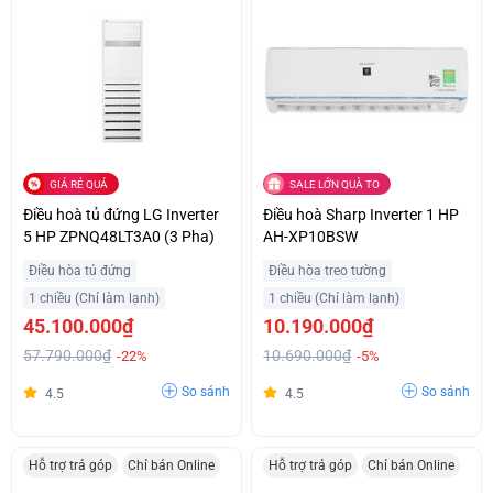
GIÁ RẺ QUÁ
SALE LỚN QUÀ TO
Điều hoà tủ đứng LG Inverter
Điều hoà Sharp Inverter 1 HP
5 HP ZPNQ48LT3A0 (3 Pha)
AH-XP10BSW
Điều hòa tủ đứng
Điều hòa treo tường
1 chiều (Chỉ làm lạnh)
1 chiều (Chỉ làm lạnh)
45.100.000₫
10.190.000₫
57.790.000₫
10.690.000₫
-22%
-5%
So sánh
So sánh
4.5
4.5
Hỗ trợ trả góp
Chỉ bán Online
Hỗ trợ trả góp
Chỉ bán Online