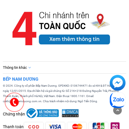
Thông tin khác
BẾP NAM DƯƠNG
© 2024. Công ty cổ phần Bếp Nam Dương. GPDKKD: 0106744471 do sở KH & ĐT Hà Nội cấp
ngày 12/01/2015. Địa chỉ liên hệ và gửi chứng từ: Số 216+218 Đường Nguyễn Trãi, Phường
Thanh Xuân, Thành phố Hà Nội, Việt Nam. Điện thoại: 1800.1161. Email:
cskh@bepnamduong.com.vn. Chịu trách nhiệm nội dung: Ngô Tiến Dũng.
Chứng nhận
Thanh toán