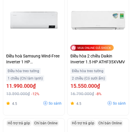
MUA ONLINE GIÁ SHOCK
Điều hoà Samsung Wind-Free
Điều hòa 2 chiều Daikin
Inverter 1 HP
Inverter 1.5 HP ATHF35XVMV
AR10CYECAWKNSV
Điều hòa treo tường
Điều hòa treo tường
1 chiều (Chỉ làm lạnh)
2 chiều (Có sưởi ấm)
11.990.000₫
15.550.000₫
13.590.000₫
16.790.000₫
-12%
-8%
So sánh
So sánh
4.5
4.5
Hỗ trợ trả góp
Chỉ bán Online
Hỗ trợ trả góp
Chỉ bán Online