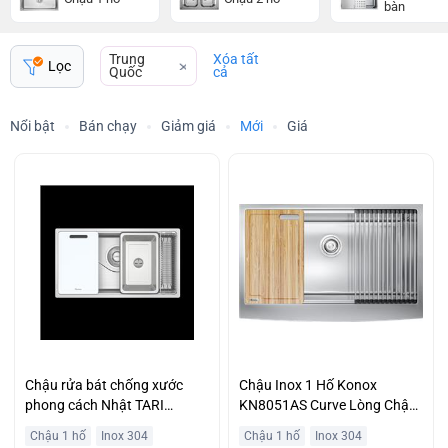
bàn
Trung
Xóa tất
Lọc
Quốc
cả
Nổi bật
Bán chạy
Giảm giá
Mới
Giá
Chậu rửa bát chống xước
Chậu Inox 1 Hố Konox
phong cách Nhật TARI
KN8051AS Curve Lòng Chậu
8748SR
Rộng Rãi Giá Ưu Đãi
Chậu 1 hố
Inox 304
Chậu 1 hố
Inox 304