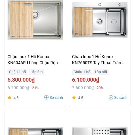
Chậu Inox 1 Hố Konox
Chậu Inox 1 Hố Konox
KN6046SU Lòng Chậu Rộng
KN7650TS Tay Thoát Tràn
Rãi Giá Rẻ Bất Ngờ
Tăng Tốc Độ Xả 30% Trả Góp
Chậu 1 hố
Lắp âm
Chậu 1 hố
Lắp nổi
Không Lãi Suất
5.300.000₫
6.100.000₫
6.700.000₫
7.600.000₫
-21%
-20%
So sánh
So sánh
4.5
4.5