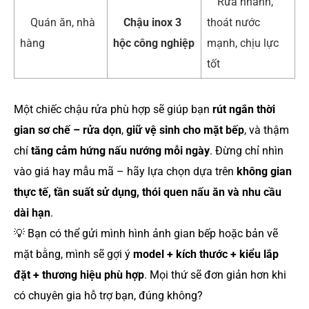
Rửa nhanh,
Quán ăn, nhà
Chậu inox 3
thoát nước
hàng
hộc công nghiệp
mạnh, chịu lực
tốt
Một chiếc chậu rửa phù hợp sẽ giúp bạn
rút ngắn thời
gian sơ chế – rửa dọn
,
giữ vệ sinh cho mặt bếp
, và thậm
chí
tăng cảm hứng nấu nướng mỗi ngày
. Đừng chỉ nhìn
vào giá hay mẫu mã – hãy lựa chọn dựa trên
không gian
thực tế, tần suất sử dụng, thói quen nấu ăn và nhu cầu
dài hạn
.
💡 Bạn có thể gửi mình hình ảnh gian bếp hoặc bản vẽ
mặt bằng, mình sẽ gợi ý
model + kích thước + kiểu lắp
đặt + thương hiệu phù hợp
. Mọi thứ sẽ đơn giản hơn khi
có chuyên gia hỗ trợ bạn, đúng không?