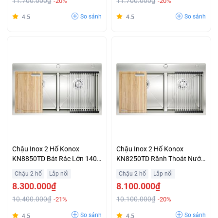
11.700.000₫
11.700.000₫
-20%
-20%
So sánh
So sánh
4.5
4.5
Chậu Inox 2 Hố Konox
Chậu Inox 2 Hố Konox
KN8850TD Bát Rác Lớn 140
KN8250TD Rãnh Thoát Nước
mm, 3 Lớp Lọc Chống Tắc
X-line Thoát Nước Hiệu Quả
Chậu 2 hố
Lắp nổi
Chậu 2 hố
Lắp nổi
Trả Góp 0%
Ưu Đãi Lớn
8.300.000₫
8.100.000₫
10.400.000₫
10.100.000₫
-21%
-20%
So sánh
So sánh
4.5
4.5