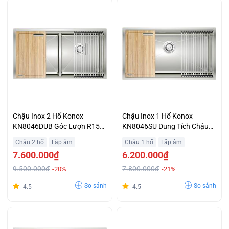
Chậu Inox 2 Hố Konox
Chậu Inox 1 Hố Konox
KN8046DUB Góc Lượn R15
KN8046SU Dung Tích Chậu
Dễ Vệ Sinh Lòng Chậu Giá Ưu
Lớn Hạn Chế Bắn Nước
Chậu 2 hố
Lắp âm
Chậu 1 hố
Lắp âm
Đãi
Khuyến Mãi Đặc Biệt
7.600.000₫
6.200.000₫
9.500.000₫
7.800.000₫
-20%
-21%
So sánh
So sánh
4.5
4.5