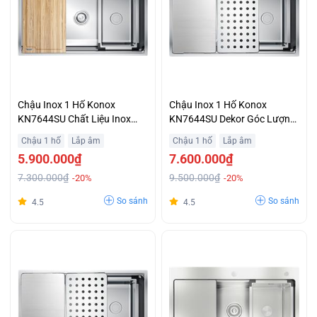
Chậu Inox 1 Hố Konox
Chậu Inox 1 Hố Konox
KN7644SU Chất Liệu Inox
KN7644SU Dekor Góc Lượn
304 Tiêu Chuẩn Trả Góp
R25 Dễ Vệ Sinh Lòng Chậu
Chậu 1 hố
Lắp âm
Chậu 1 hố
Lắp âm
Không Lãi Suất
Ưu Đãi Lớn
5.900.000₫
7.600.000₫
7.300.000₫
9.500.000₫
-20%
-20%
So sánh
So sánh
4.5
4.5