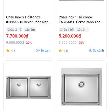
Chậu Inox 2 Hố Konox
Chậu Inox 1 Hố Konox
KN8646DU Dekor Công Nghệ
KN7044SU Dekor Rãnh Thoát
Brushed Tạo Bề Mặt Xước
Nước X-line Hiệu Quả Trả Góp
Chậu 2 hố
Lắp âm
Chậu 1 hố
Lắp âm
Mờ Tinh Xảo Trả Góp 0%
Không Lãi Suất
7.700.000₫
5.200.000₫
9.600.000₫
6.500.000₫
-20%
-20%
So sánh
So sánh
4.5
4.5