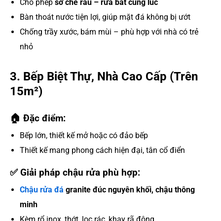
Cho phép
sơ chế rau – rửa bát cùng lúc
Bàn thoát nước tiện lợi, giúp mặt đá không bị ướt
Chống trầy xước, bám mùi – phù hợp với nhà có trẻ
nhỏ
3. Bếp Biệt Thự, Nhà Cao Cấp (Trên
15m²)
🏠 Đặc điểm:
Bếp lớn, thiết kế mở hoặc có đảo bếp
Thiết kế mang phong cách hiện đại, tân cổ điển
✅ Giải pháp chậu rửa phù hợp:
Chậu rửa đá
granite đúc nguyên khối, chậu thông
minh
Kèm rổ inox, thớt, lọc rác, khay rã đông