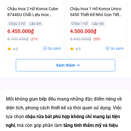
Chậu Inox 2 Hố Konox Cube
Chậu Inox 1 Hố Konox Unico
8744DU Chất Liệu Inox
5450 Thiết Kế Nhỏ Gọn Tiết
304AISI Tiêu Chuẩn Châu Âu
Kiệm Không Gian Bếp Giá
Chậu 2 hố
Lắp âm
Chậu 1 hố
Lắp nổi
Giá Ưu Đãi
Siêu Sốc
6.450.000₫
4.500.000₫
8.100.000₫
5.600.000₫
-21%
-20%
So sánh
So sánh
4.5
4.5
Xem thêm
Mỗi không gian bếp đều mang những đặc điểm riêng về
diện tích, phong cách thiết kế và thói quen sử dụng. Việc
lựa chọn
chậu rửa bát phù hợp không chỉ mang lại tiện
nghi
, mà còn góp phần làm
tăng tính thẩm mỹ và hiệu