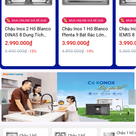
MUA ONLINE GIÁ RẺ QUÁ
MUA ONLINE GIÁ RẺ QUÁ
MUA ON
Chậu Inox 2 Hố Blanco
Chậu Inox 1 Hố Blanco
Chậu In
DINAS 8 Dung Tích
Plenta 9 Bát Rác Lớn
lEMIS 8
Chứa Lớn Và Sâu Giá
Ngăn Mùi Giá Ưu Đãi
Pro Hyg
2.990.000₫
3.990.000₫
3.990.
Rẻ
Ngừa Vi
3.490.000₫
4.890.000₫
5.360.0
-15%
-19%
Mãi
Chậu 1 hố 
Chậu 1 hố
Chậu 2 hố