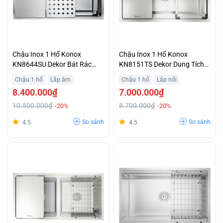
Chậu Inox 1 Hố Konox
Chậu Inox 1 Hố Konox
KN8644SU Dekor Bát Rác
KN8151TS Dekor Dung Tích
Lớn 140 mm, 3 Lớp Lọc
Chậu Lớn Tránh Bắn Nước
Chậu 1 hố
Lắp âm
Chậu 1 hố
Lắp nổi
Chống Tắc Khuyến Mại
Giá Tốt
8.400.000₫
7.000.000₫
10.500.000₫
8.700.000₫
-20%
-20%
So sánh
So sánh
4.5
4.5