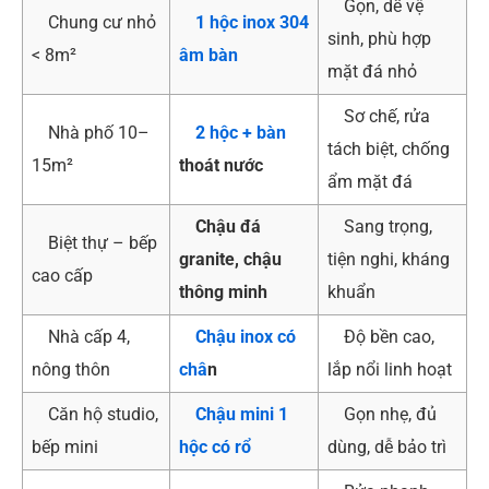
Gọn, dễ vệ
Chung cư nhỏ
1 hộc inox 304
sinh, phù hợp
< 8m²
âm bàn
mặt đá nhỏ
Sơ chế, rửa
Nhà phố 10–
2 hộc + bàn
tách biệt, chống
15m²
thoát nước
ẩm mặt đá
Chậu đá
Sang trọng,
Biệt thự – bếp
granite, chậu
tiện nghi, kháng
cao cấp
thông minh
khuẩn
Nhà cấp 4,
Chậu inox có
Độ bền cao,
nông thôn
châ
n
lắp nổi linh hoạt
Căn hộ studio,
Chậu mini 1
Gọn nhẹ, đủ
bếp mini
hộc có rổ
dùng, dễ bảo trì