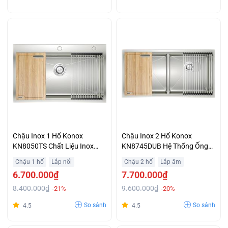
Chậu Inox 1 Hố Konox
Chậu Inox 2 Hố Konox
KN8050TS Chất Liệu Inox
KN8745DUB Hệ Thống Ống
304 Tiêu Chuẩn Trả Góp 0%
Thoát Thải Siphon Thoát
Chậu 1 hố
Lắp nổi
Chậu 2 hố
Lắp âm
Nước Ngăn Mùi Giá Tốt
6.700.000₫
7.700.000₫
8.400.000₫
9.600.000₫
-21%
-20%
So sánh
So sánh
4.5
4.5