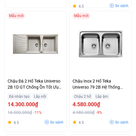
So sánh
4.5
Mẫu mới
Mẫu mới
Chậu Đá 2 Hố Teka Universo
Chậu Inox 2 Hố Teka
2B 1D GT Chống Ồn Tốt Ưu
Universo 79 2B Hệ Thống
Đãi Đặc Biệt
Thoát Thải Siphon Khuyến
Đá nhân tạo
Lắp nổi
Chậu 2 hố
Lắp âm
Mại Lớn
14.300.000₫
4.580.000₫
16.000.000₫
4.980.000₫
-11%
-9%
So sánh
So sánh
4.5
4.5