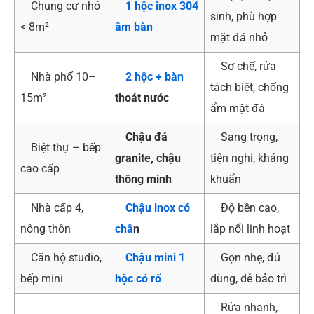
Chung cư nhỏ
1 hộc inox 304
sinh, phù hợp
< 8m²
âm bàn
mặt đá nhỏ
Sơ chế, rửa
Nhà phố 10–
2 hộc + bàn
tách biệt, chống
15m²
thoát nước
ẩm mặt đá
Chậu đá
Sang trọng,
Biệt thự – bếp
granite, chậu
tiện nghi, kháng
cao cấp
thông minh
khuẩn
Nhà cấp 4,
Chậu inox có
Độ bền cao,
nông thôn
châ
n
lắp nổi linh hoạt
Căn hộ studio,
Chậu mini 1
Gọn nhẹ, đủ
bếp mini
hộc có rổ
dùng, dễ bảo trì
Rửa nhanh,