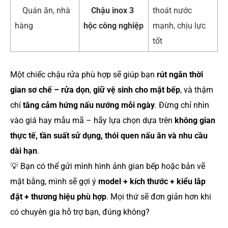
Quán ăn, nhà
Chậu inox 3
thoát nước
hàng
hộc công nghiệp
mạnh, chịu lực
tốt
Một chiếc chậu rửa phù hợp sẽ giúp bạn
rút ngắn thời
gian sơ chế – rửa dọn
,
giữ vệ sinh cho mặt bếp
, và thậm
chí
tăng cảm hứng nấu nướng mỗi ngày
. Đừng chỉ nhìn
vào giá hay mẫu mã – hãy lựa chọn dựa trên
không gian
thực tế, tần suất sử dụng, thói quen nấu ăn và nhu cầu
dài hạn
.
💡 Bạn có thể gửi mình hình ảnh gian bếp hoặc bản vẽ
mặt bằng, mình sẽ gợi ý
model + kích thước + kiểu lắp
đặt + thương hiệu phù hợp
. Mọi thứ sẽ đơn giản hơn khi
có chuyên gia hỗ trợ bạn, đúng không?