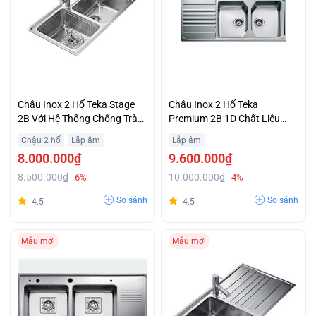
Chậu Inox 2 Hố Teka Stage
Chậu Inox 2 Hố Teka
2B Với Hệ Thống Chống Tràn
Premium 2B 1D Chất Liệu
Hiệu Quả Giá Tốt
Thép Không Gỉ Sáng Bóng
Chậu 2 hố
Lắp âm
Lắp âm
Trả Góp 0%
8.000.000₫
9.600.000₫
8.500.000₫
10.000.000₫
-6%
-4%
So sánh
So sánh
4.5
4.5
Mẫu mới
Mẫu mới