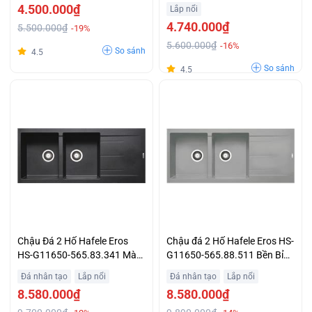
4.500.000₫
Lắp nổi
4.740.000₫
5.500.000₫
-19%
5.600.000₫
-16%
So sánh
4.5
So sánh
4.5
Chậu Đá 2 Hố Hafele Eros
Chậu đá 2 Hố Hafele Eros HS-
HS-G11650-565.83.341 Màu
G11650-565.88.511 Bền Bỉ
Đen Sang Trọng Trả Góp 0%
Giá Tốt
Đá nhân tạo
Lắp nổi
Đá nhân tạo
Lắp nổi
8.580.000₫
8.580.000₫