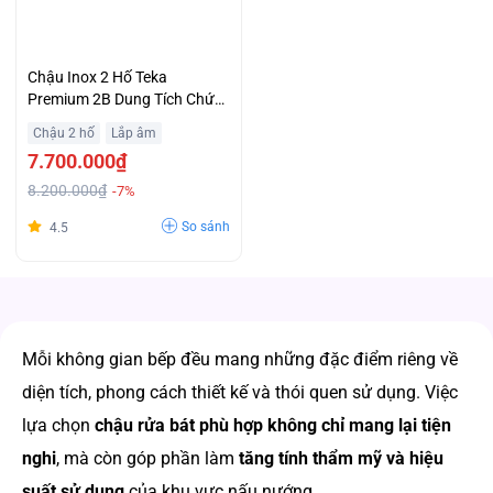
Chậu Inox 2 Hố Teka
Premium 2B Dung Tích Chứa
Lớn Và Sâu Khuyến Mại Đặc
Chậu 2 hố
Lắp âm
Biệt
7.700.000₫
8.200.000₫
-7%
So sánh
4.5
Mỗi không gian bếp đều mang những đặc điểm riêng về
diện tích, phong cách thiết kế và thói quen sử dụng. Việc
lựa chọn
chậu rửa bát phù hợp không chỉ mang lại tiện
nghi
, mà còn góp phần làm
tăng tính thẩm mỹ và hiệu
suất sử dụng
của khu vực nấu nướng.