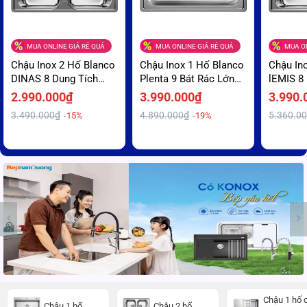
MUA ONLINE GIÁ RẺ QUÁ
MUA ONLINE GIÁ RẺ QUÁ
MUA ON
Chậu Inox 2 Hố Blanco
Chậu Inox 1 Hố Blanco
Chậu In
DINAS 8 Dung Tích
Plenta 9 Bát Rác Lớn
lEMIS 8
Chứa Lớn Và Sâu Giá
Ngăn Mùi Giá Ưu Đãi
Pro Hyg
2.990.000₫
3.990.000₫
3.990.
Rẻ
Ngừa Vi
3.490.000₫
4.890.000₫
5.360.0
-15%
-19%
Mãi
Chậu 1 hố 
Chậu 1 hố
Chậu 2 hố