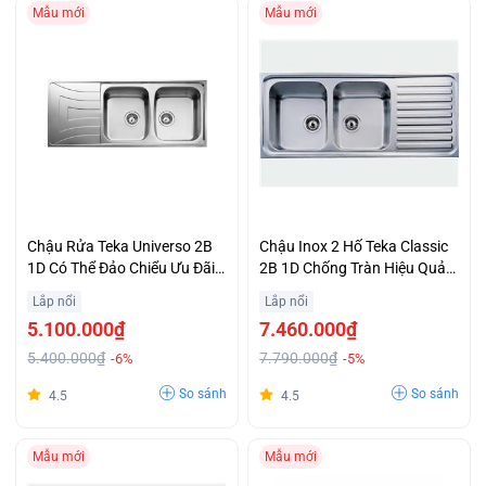
Mẫu mới
Mẫu mới
Chậu Rửa Teka Universo 2B
Chậu Inox 2 Hố Teka Classic
1D Có Thể Đảo Chiểu Ưu Đãi
2B 1D Chống Tràn Hiệu Quả
Lớn
Giá Tốt
Lắp nổi
Lắp nổi
5.100.000₫
7.460.000₫
5.400.000₫
7.790.000₫
-6%
-5%
So sánh
So sánh
4.5
4.5
Mẫu mới
Mẫu mới