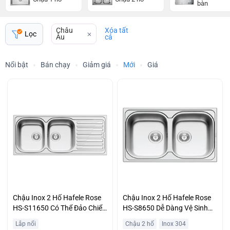
bàn
Châu
Xóa tất
Lọc
Âu
cả
Nổi bật
Bán chạy
Giảm giá
Mới
Giá
Chậu Inox 2 Hố Hafele Rose
Chậu Inox 2 Hố Hafele Rose
HS-S11650 Có Thể Đảo Chiểu
HS-S8650 Dễ Dàng Vệ Sinh
Ưu Đãi Lớn
Giá Rẻ
Lắp nổi
Chậu 2 hố
Inox 304