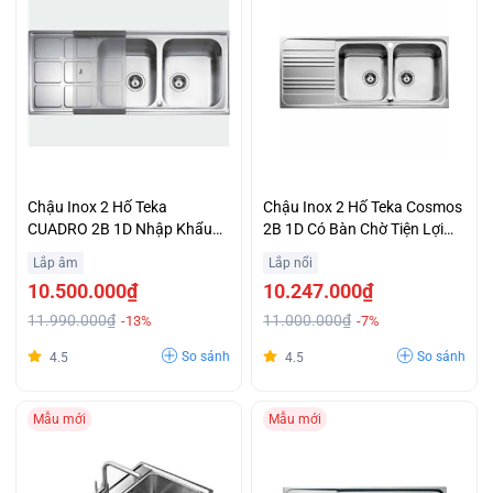
Chậu Inox 2 Hố Teka
Chậu Inox 2 Hố Teka Cosmos
CUADRO 2B 1D Nhập Khẩu
2B 1D Có Bàn Chờ Tiện Lợi
Từ Châu Âu Trả Góp 0%
Giá Cả Ưu Đãi
Lắp âm
Lắp nổi
10.500.000₫
10.247.000₫
11.990.000₫
11.000.000₫
-13%
-7%
So sánh
So sánh
4.5
4.5
Mẫu mới
Mẫu mới