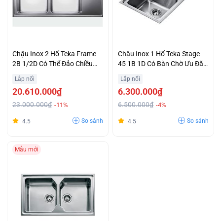
Chậu Inox 2 Hố Teka Frame
Chậu Inox 1 Hố Teka Stage
2B 1/2D Có Thể Đảo Chiều
45 1B 1D Có Bàn Chờ Ưu Đãi
Ưu Đãi
Đặc Biệt
Lắp nổi
Lắp nổi
20.610.000₫
6.300.000₫
23.000.000₫
6.500.000₫
-11%
-4%
So sánh
So sánh
4.5
4.5
Mẫu mới