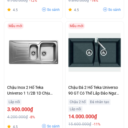
9.700.000₫
9.890.000₫
-12%
-14%
So sánh
So sánh
4.5
4.5
Mẫu mới
Mẫu mới
Chậu Inox 2 Hố Teka
Chậu Đá 2 Hố Teka Universo
Universo 1 1/2B 1D Chịu
90 GT Có Thể Lắp Đảo Ngược
Nhiệt Tốt Ưu Đãi
Ưu Đãi Lớn
Lắp nổi
Chậu 2 hố
Đá nhân tạo
3.900.000₫
Lắp nổi
14.000.000₫
4.200.000₫
-8%
15.600.000₫
-11%
So sánh
4.5