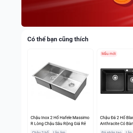
Có thể bạn cũng thích
Mẫu mới
Chậu Inox 2 Hố Hafele Massimo
Chậu Đá 2 Hố Bl
R Lòng Chậu Sâu Rộng Giá Rẻ
Anthracite Có Bà
Lớn
Chậu 2 hố
Lắp âm
Đá nhân tạo
Lắp 