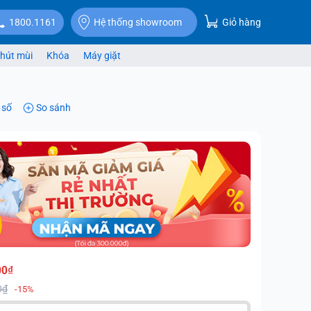
Giỏ hàng
1800.1161
Hệ thống showroom
hút mùi
Khóa
Máy giặt
 số
So sánh
00₫
0₫
-15%