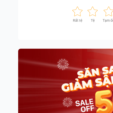
Rất tệ
Tệ
Tạm ổ