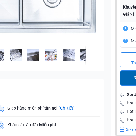
Khuyế
Giá và
Mi
1
Mi
2
Th
Gọi 
Hotli
Giao hàng miễn phí
tận nơi
(Chi tiết)
Hotl
Hotli
Khảo sát lắp đặt
Miễn phí
Xem 