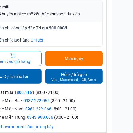
n mãi
 khuyến mãi có thể kết thúc sớm hơn dự kiến
ễn phí công lắp đặt:
Trị giá 500.000đ
ễn phí giao hàng
Chi tiết
Mua ngay
êm vào giỏ hàng
Hỗ trợ trả góp
Gọi lại cho tôi
Visa, Mastercard, JCB, Amex
đặt mua
1800.1161
(8:00 - 21:00)
ne Miền Bắc:
0937.222.066
(8:00 - 21:00)
ine Miền Nam:
0961.222.066
(8:00 - 21:00)
ne Miền Trung:
0943.999.066
(8:00 - 21:00)
showroom có hàng trưng bày