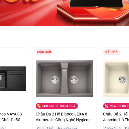
Mẫu mới
Mẫu mới
MUA ONLINE GIÁ RẺ QUÁ
MUA ONLINE G
anco NAYA 8S
Chậu Đá 2 Hố Blanco LEXA 8
Chậu Đá 2 Hố 
n Chờ Ưu Đãi
Alumetalic Công Nghệ Hygiene
Jasmine Lỗ T
+Plus Ức Chế Vi Khuẩn Giá Ưu
Tháo Rời Ưu Đ
nổi
Chậu 2 hố
Đá nhân tạo
Chậu 2 hố
Đá