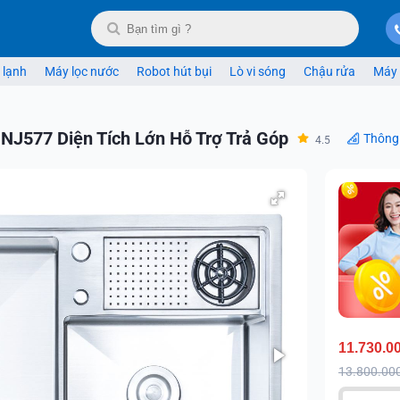
 lạnh
Máy lọc nước
Robot hút bụi
Lò vi sóng
Chậu rửa
Máy 
J577 Diện Tích Lớn Hỗ Trợ Trả Góp
Thông
4.5
11.730.0
13.800.00