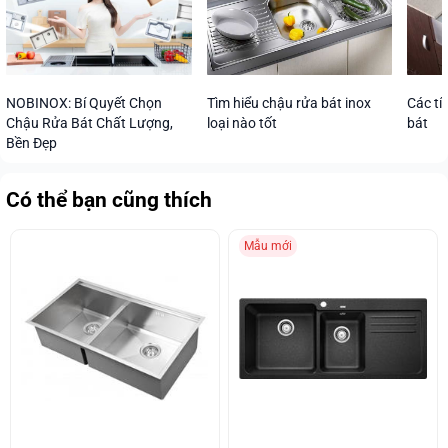
Các tí
NOBINOX: Bí Quyết Chọn
Tìm hiểu chậu rửa bát inox
bát
Chậu Rửa Bát Chất Lượng,
loại nào tốt
Bền Đẹp
Có thể bạn cũng thích
Mẫu mới