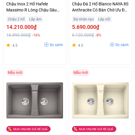
Chậu Inox 2 Hố Hafele
Chậu Đá 2 Hố Blanco NAYA 8S
Massimo R Lòng Chậu Sâu
Anthracite Có Bàn Chờ Ưu Đãi
Rộng Giá Rẻ
Lớn
Chậu 2 hố
Lắp âm
Đá nhân tạo
Lắp nổi
14.210.000₫
5.690.000₫
16.890.000₫
6.120.000₫
-16%
-8%
So sánh
So sánh
4.5
4.5
Mẫu mới
Mẫu mới
MUA ONLINE GIÁ RẺ QUÁ
MUA ONLINE GIÁ RẺ QUÁ