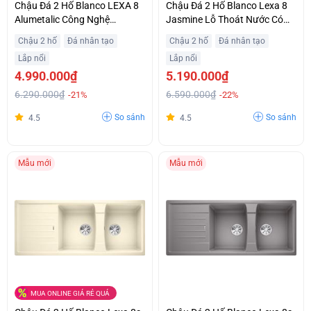
Chậu Đá 2 Hố Blanco LEXA 8
Chậu Đá 2 Hố Blanco Lexa 8
Alumetalic Công Nghệ
Jasmine Lỗ Thoát Nước Có
Hygiene +Plus Ức Chế Vi
Thể Tháo Rời Ưu Đãi Tốt
Chậu 2 hố
Đá nhân tạo
Chậu 2 hố
Đá nhân tạo
Khuẩn Giá Ưu Đãi
Lắp nổi
Lắp nổi
4.990.000₫
5.190.000₫
6.290.000₫
6.590.000₫
-21%
-22%
So sánh
So sánh
4.5
4.5
Mẫu mới
Mẫu mới
MUA ONLINE GIÁ RẺ QUÁ