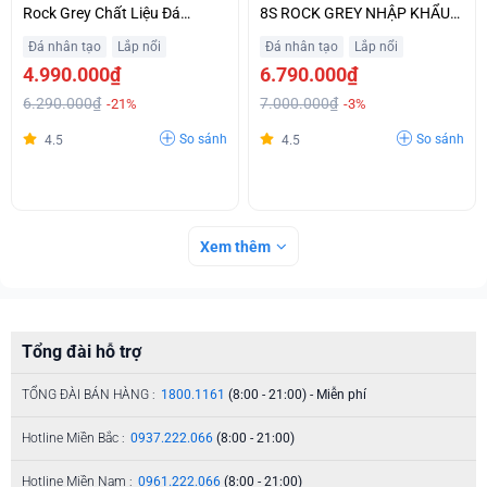
Rock Grey Chất Liệu Đá
8S ROCK GREY NHẬP KHẨU
Granite Sang Trọng Giá Tốt
CHÂU ÂU GIÁ TỐT
Đá nhân tạo
Lắp nổi
Đá nhân tạo
Lắp nổi
4.990.000₫
6.790.000₫
6.290.000₫
7.000.000₫
-21%
-3%
So sánh
So sánh
4.5
4.5
Xem thêm
Tổng đài hỗ trợ
TỔNG ĐÀI BÁN HÀNG :
1800.1161
(8:00 - 21:00) - Miễn phí
Hotline Miền Bắc :
0937.222.066
(8:00 - 21:00)
Hotline Miền Nam :
0961.222.066
(8:00 - 21:00)