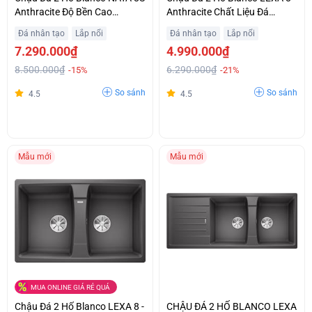
Anthracite Độ Bền Cao
Anthracite Chất Liệu Đá
Khuyến Mại Đặc Biệt
Granite Tinh Tế Khuyến Mại
Đá nhân tạo
Lắp nổi
Đá nhân tạo
Lắp nổi
7.290.000₫
4.990.000₫
8.500.000₫
6.290.000₫
-15%
-21%
So sánh
So sánh
4.5
4.5
Mẫu mới
Mẫu mới
MUA ONLINE GIÁ RẺ QUÁ
Chậu Đá 2 Hố Blanco LEXA 8 -
CHẬU ĐÁ 2 HỐ BLANCO LEXA