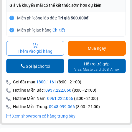
Giá và khuyến mãi có thể kết thúc sớm hơn dự kiến
Miễn phí công lắp đặt:
Trị giá 500.000đ
1
Miễn phí giao hàng
Chi tiết
2
Mua ngay
Thêm vào giỏ hàng
Hỗ trợ trả góp
Gọi lại cho tôi
Visa, Mastercard, JCB, Amex
Gọi đặt mua
1800.1161
(8:00 - 21:00)
Hotline Miền Bắc:
0937.222.066
(8:00 - 21:00)
Hotline Miền Nam:
0961.222.066
(8:00 - 21:00)
Hotline Miền Trung:
0943.999.066
(8:00 - 21:00)
Xem showroom có hàng trưng bày