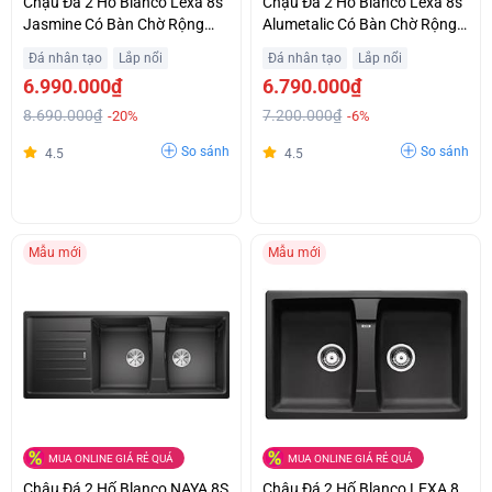
Chậu Đá 2 Hố Blanco Lexa 8s
Chậu Đá 2 Hố Blanco Lexa 8s
Jasmine Có Bàn Chờ Rộng
Alumetalic Có Bàn Chờ Rộng
Khuyến Mãi Tốt
Ưu Đãi Đặc Biệt
Đá nhân tạo
Lắp nổi
Đá nhân tạo
Lắp nổi
6.990.000₫
6.790.000₫
8.690.000₫
7.200.000₫
-20%
-6%
So sánh
So sánh
4.5
4.5
Mẫu mới
Mẫu mới
MUA ONLINE GIÁ RẺ QUÁ
MUA ONLINE GIÁ RẺ QUÁ
Chậu Đá 2 Hố Blanco NAYA 8S
Chậu Đá 2 Hố Blanco LEXA 8