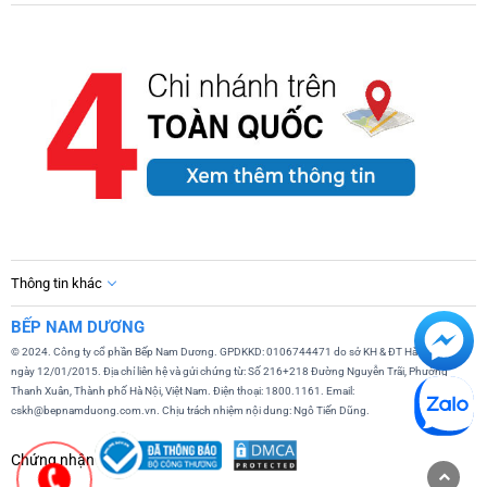
Thông tin khác
BẾP NAM DƯƠNG
© 2024. Công ty cổ phần Bếp Nam Dương. GPDKKD: 0106744471 do sở KH & ĐT Hà Nội cấp
ngày 12/01/2015. Địa chỉ liên hệ và gửi chứng từ: Số 216+218 Đường Nguyễn Trãi, Phường
Thanh Xuân, Thành phố Hà Nội, Việt Nam. Điện thoại: 1800.1161. Email:
cskh@bepnamduong.com.vn. Chịu trách nhiệm nội dung: Ngô Tiến Dũng.
Chứng nhận