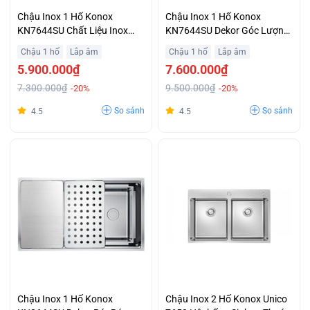
Chậu Inox 1 Hố Konox
Chậu Inox 1 Hố Konox
KN7644SU Chất Liệu Inox
KN7644SU Dekor Góc Lượn
304 Tiêu Chuẩn Trả Góp
R25 Dễ Vệ Sinh Lòng Chậu
Chậu 1 hố
Lắp âm
Chậu 1 hố
Lắp âm
Không Lãi Suất
Ưu Đãi Lớn
5.900.000₫
7.600.000₫
7.300.000₫
9.500.000₫
-20%
-20%
So sánh
So sánh
4.5
4.5
Chậu Inox 1 Hố Konox
Chậu Inox 2 Hố Konox Unico