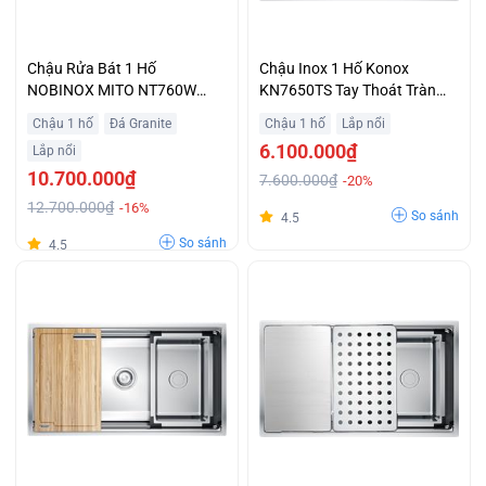
Chậu Rửa Bát 1 Hố
Chậu Inox 1 Hố Konox
NOBINOX MITO NT760W
KN7650TS Tay Thoát Tràn
Chịu Lực Chịu Nhiệt Giá Tốt
Tăng Tốc Độ Xả 30% Trả Góp
Chậu 1 hố
Đá Granite
Chậu 1 hố
Lắp nổi
Không Lãi Suất
6.100.000₫
Lắp nổi
10.700.000₫
7.600.000₫
-20%
12.700.000₫
-16%
So sánh
4.5
So sánh
4.5