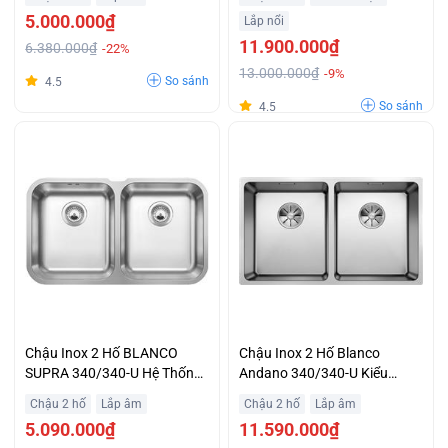
Lãi Suất Bằng 0
5.000.000₫
Lắp nổi
11.900.000₫
6.380.000₫
-22%
13.000.000₫
-9%
So sánh
4.5
So sánh
4.5
Chậu Inox 2 Hố BLANCO
Chậu Inox 2 Hố Blanco
SUPRA 340/340-U Hệ Thống
Andano 340/340-U Kiểu
Thoát Thải Siphon Khuyến
Dáng Hiện Đại Trả Góp 0%
Chậu 2 hố
Lắp âm
Chậu 2 hố
Lắp âm
Mại Sốc
5.090.000₫
11.590.000₫