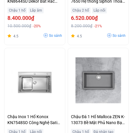
KN8644SU Dekor Bát Rác
7650 Hệ thống Siphon Thoát
Lớn 140 mm, 3 Lớp Lọc
Nước Và Ngăn Mùi Giá Ưu
Chậu 1 hố
Lắp âm
Chậu 2 hố
Lắp nổi
Chống Tắc Khuyến Mại
Đãi
8.400.000₫
6.520.000₫
10.500.000₫
8.200.000₫
-20%
-21%
So sánh
So sánh
4.5
4.5
Chậu Inox 1 Hố Konox
Chậu Đá 1 Hố Malloca ZEN K-
KN7548SO Công Nghệ Satin
13073 Bề Mặt Phủ Nano Bạc
Dễ Dàng Vệ Sinh Trả Góp Với
Diệt Khuẩn 100% Ưu Đãi Lớn
Chậu 1 hố
Lắp nổi
Chậu 1 hố
Đá nhân tạo