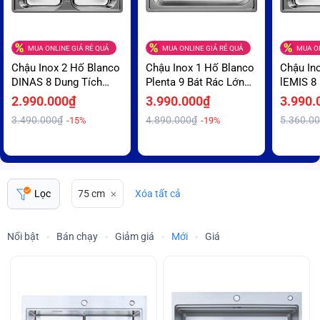
MUA ONLINE GIÁ RẺ QUÁ
MUA ONLINE GIÁ RẺ QUÁ
MUA ON
Chậu Inox 2 Hố Blanco
Chậu Inox 1 Hố Blanco
Chậu In
DINAS 8 Dung Tích
Plenta 9 Bát Rác Lớn
lEMIS 8
Chứa Lớn Và Sâu Giá
Ngăn Mùi Giá Ưu Đãi
Pro Hyg
2.990.000₫
3.990.000₫
3.990.
Rẻ
Ngừa Vi
3.490.000₫
4.890.000₫
5.360.0
-15%
-19%
Mãi
Lọc
75 cm
Xóa tất cả
Nổi bật
Bán chạy
Giảm giá
Mới
Giá