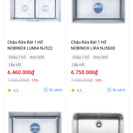
Chậu Rửa Bát 1 Hố
Chậu Rửa Bát 1 Hố
NOBINOX LUMIA NJ522
NOBINOX LIRA NJ560D
Chậu 1 hố
Inox 304
Chậu 1 hố
Inox 304
Lắp nổi
Lắp nổi
6.460.000₫
6.750.000₫
7.600.000₫
7.950.000₫
-15%
-16%
So sánh
So sánh
4.5
4.5