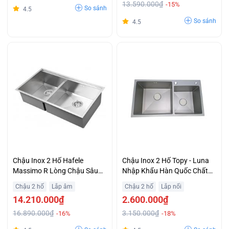
13.590.000₫
-15%
So sánh
4.5
So sánh
4.5
Chậu Inox 2 Hố Hafele
Chậu Inox 2 Hố Topy - Luna
Massimo R Lòng Chậu Sâu
Nhập Khẩu Hàn Quốc Chất
Rộng Giá Rẻ
Liệu Inox 304 Cao Cấp Giá Rẻ
Chậu 2 hố
Lắp âm
Chậu 2 hố
Lắp nổi
14.210.000₫
2.600.000₫
16.890.000₫
3.150.000₫
-16%
-18%