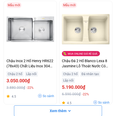
Mẫu mới
Mẫu mới
MUA ONLINE GIÁ RẺ QUÁ
Chậu Inox 2 Hố Henry HR622
Chậu Đá 2 Hố Blanco Lexa 8
(78x43) Chất Liệu Inox 304
Jasmine Lỗ Thoát Nước Có
Bền Đẹp Ưu Đãi Cực Lớn
Thể Tháo Rời Ưu Đãi Tốt
Chậu 2 hố
Lắp nổi
Chậu 2 hố
Đá nhân tạo
3.050.000₫
Lắp nổi
5.190.000₫
3.880.000₫
-22%
6.590.000₫
-22%
So sánh
4.5
So sánh
4.5
Xem thêm