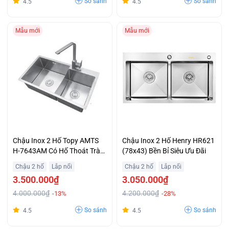
So sánh
So sánh
4.5
4.5
Mẫu mới
Mẫu mới
Chậu Inox 2 Hố Topy AMTS
Chậu Inox 2 Hố Henry HR621
H-7643AM Có Hố Thoát Tràn
(78x43) Bền Bỉ Siêu Ưu Đãi
Tránh Tràn Nước Giá Rẻ
Chậu 2 hố
Lắp nổi
Chậu 2 hố
Lắp nổi
3.500.000₫
3.050.000₫
4.000.000₫
4.200.000₫
-13%
-28%
So sánh
So sánh
4.5
4.5