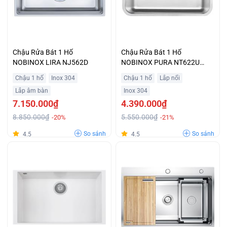
Chậu Rửa Bát 1 Hố
Chậu Rửa Bát 1 Hố
NOBINOX LIRA NJ562D
NOBINOX PURA NT622U
Phong Cách Tối Giản Giá Rẻ
Chậu 1 hố
Inox 304
Chậu 1 hố
Lắp nổi
Lắp âm bàn
Inox 304
7.150.000₫
4.390.000₫
8.850.000₫
5.550.000₫
-20%
-21%
So sánh
So sánh
4.5
4.5