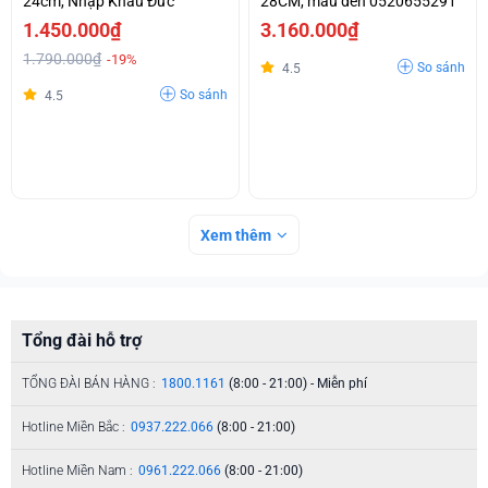
24cm, Nhập Khẩu Đức
28CM, màu đen 0520655291
1.450.000₫
3.160.000₫
1.790.000₫
-19%
So sánh
4.5
So sánh
4.5
Xem thêm
Tổng đài hỗ trợ
TỔNG ĐÀI BÁN HÀNG :
1800.1161
(8:00 - 21:00) - Miễn phí
Hotline Miền Bắc :
0937.222.066
(8:00 - 21:00)
Hotline Miền Nam :
0961.222.066
(8:00 - 21:00)