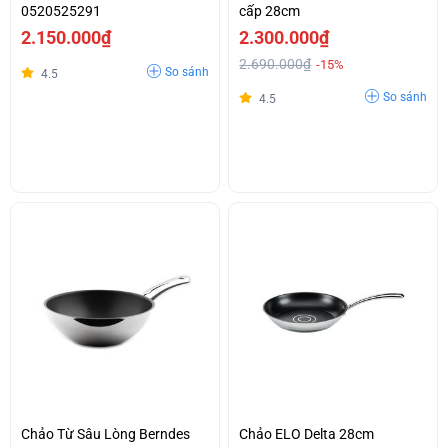
0520525291
cấp 28cm
2.150.000₫
2.300.000₫
2.690.000₫
-15%
So sánh
4.5
So sánh
4.5
Chảo Từ Sâu Lòng Berndes
Chảo ELO Delta 28cm