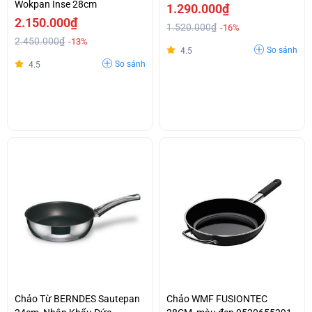
Wokpan Inse 28cm
1.290.000₫
2.150.000₫
1.520.000₫
-16%
2.450.000₫
-13%
So sánh
4.5
So sánh
4.5
Chảo Từ BERNDES Sautepan
Chảo WMF FUSIONTEC