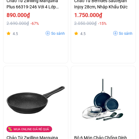
Chảo Từ Zwilling Marquina
Chảo Từ Berndes Sautepan
Plus 66319-246 Với 4 Lớp
Injoy 28cm, Nhập Khẩu Đức
Chống Dính, Made In Italy,
890.000₫
1.750.000₫
24cm
2.690.000₫
2.050.000₫
-67%
-15%
So sánh
So sánh
4.5
4.5
MUA ONLINE GIÁ RẺ QUÁ
Chảo Từ Zwilling Marquina
Bộ 6 Món Chảo Chống Dính