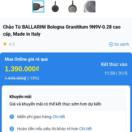
Chảo Từ BALLARINI Bologna Granititum 9N9V-0.28 cao
cấp, Made in Italy
4.5
So sánh
Mua Online giá rẻ quá
Kết thúc vào
1.390.000₫
11:59 | 31/5
1.690.000₫
(-18%)
Khuyến mãi
Giá và khuyến mãi có thể kết thúc sớm hơn dự kiến
Miễn phí giao hàng
Chi tiết
1
Hoàn tiền nếu siêu thị khác rẻ hơn
Chi tiết
2