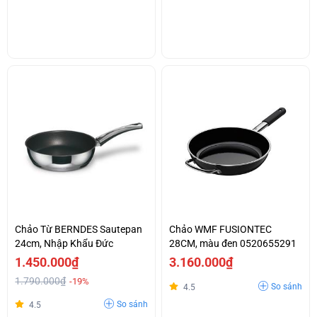
Chảo Từ BERNDES Sautepan
Chảo WMF FUSIONTEC
24cm, Nhập Khẩu Đức
28CM, màu đen 0520655291
1.450.000₫
3.160.000₫
1.790.000₫
-19%
So sánh
4.5
So sánh
4.5