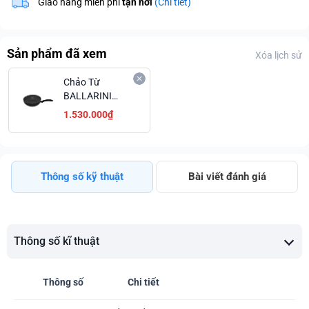
Giao hàng miễn phí
tận nơi
(Chi tiết)
Sản phẩm đã xem
Xóa lịch sử
Chảo Từ
BALLARINI
Bologna
1.530.000₫
Granititum
9N9V-0.28 cao
cấp, Made in
Italy
Thông số kỹ thuật
Bài viết đánh giá
Thông số kĩ thuật
Thông số
Chi tiết