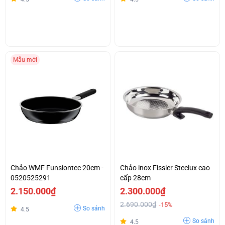
Mẫu mới
Chảo WMF Funsiontec 20cm -
Chảo inox Fissler Steelux cao
0520525291
cấp 28cm
2.150.000₫
2.300.000₫
2.690.000₫
-15%
So sánh
4.5
So sánh
4.5