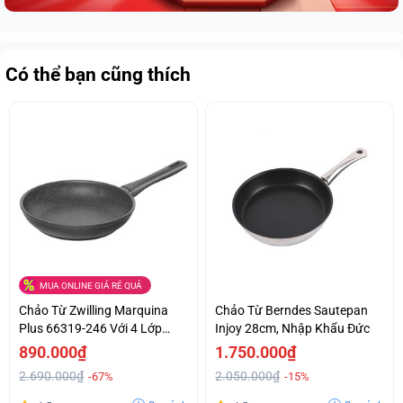
Có thể bạn cũng thích
MUA ONLINE GIÁ RẺ QUÁ
Chảo Từ Zwilling Marquina
Chảo Từ Berndes Sautepan
Plus 66319-246 Với 4 Lớp
Injoy 28cm, Nhập Khẩu Đức
Chống Dính, Made In Italy,
890.000₫
1.750.000₫
24cm
2.690.000₫
2.050.000₫
-67%
-15%