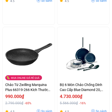
So sánh
So sánh
4.5
4.5
MUA ONLINE GIÁ RẺ QUÁ
Chảo Từ Zwilling Marquina
Bộ 6 Món Chảo Chống Dính
Plus 66319-266 Kích Thước
Cao Cấp Blue Diamond 20,
Lớn 26cm Made In Italy
2x28Cm & Nắp Kính, Xẻng,
990.000₫
4.730.000₫
Muôi Giá Tốt
2.790.000₫
5.566.000₫
-65%
-16%
So sánh
So sánh
4.5
4.5