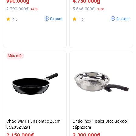
990.000₫
4.730.000₫
Muôi Giá Tốt
2.790.000₫
5.566.000₫
-65%
-16%
So sánh
So sánh
4.5
4.5
Mẫu mới
Chảo WMF Funsiontec 20cm -
Chảo inox Fissler Steelux cao
0520525291
cấp 28cm
2.150.000₫
2.300.000₫