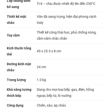
Lớp chống dính
Ti-X – chịu được nhiệt độ lên đến 250°C
bổ sung
Thiết kế mặt
Vân đá sang trọng, hiện đại phong cách
chảo
Italy
Thiết kế công thái học, phủ chống nóng,
Tay cầm
cầm nắm chắc chắn
Kích thước tổng
45 x 25.5 x 8 cm
thể
Đường kính mặt
24 cm
chảo
Trọng lượng
1.0 kg
Khả năng tương
Dùng cho mọi loại bếp: gas, điện, hồng
thích bếp
ngoại, bếp từ, lò nướng
Công dụng
Chiên, xào, áp chảo