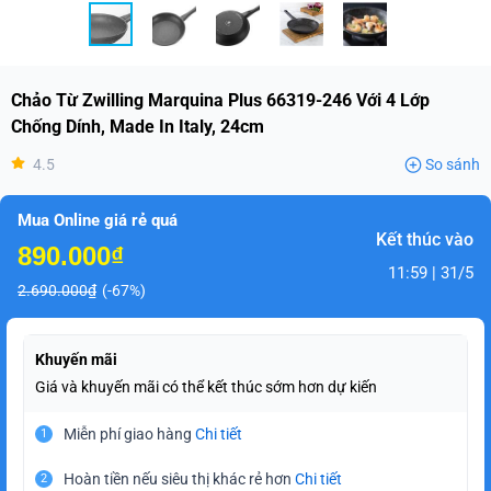
Chảo Từ Zwilling Marquina Plus 66319-246 Với 4 Lớp
Chống Dính, Made In Italy, 24cm
4.5
So sánh
Mua Online giá rẻ quá
Kết thúc vào
890.000₫
11:59 | 31/5
2.690.000₫
(-67%)
Khuyến mãi
Giá và khuyến mãi có thể kết thúc sớm hơn dự kiến
Miễn phí giao hàng
Chi tiết
1
Hoàn tiền nếu siêu thị khác rẻ hơn
Chi tiết
2