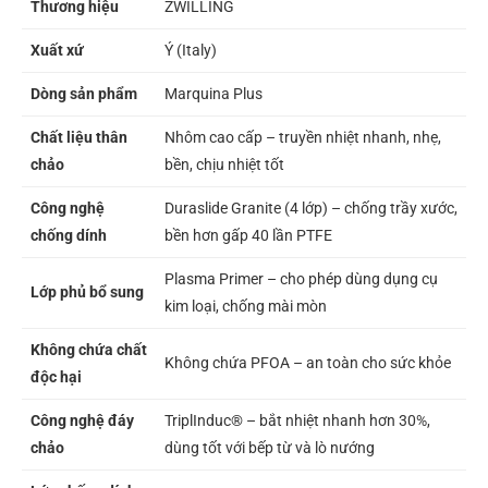
Thương hiệu
ZWILLING
Xuất xứ
Ý (Italy)
Dòng sản phẩm
Marquina Plus
Chất liệu thân
Nhôm cao cấp – truyền nhiệt nhanh, nhẹ,
chảo
bền, chịu nhiệt tốt
Công nghệ
Duraslide Granite (4 lớp) – chống trầy xước,
chống dính
bền hơn gấp 40 lần PTFE
Plasma Primer – cho phép dùng dụng cụ
Lớp phủ bổ sung
kim loại, chống mài mòn
Không chứa chất
Không chứa PFOA – an toàn cho sức khỏe
độc hại
Công nghệ đáy
TriplInduc® – bắt nhiệt nhanh hơn 30%,
chảo
dùng tốt với bếp từ và lò nướng