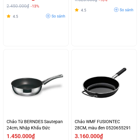
2.450.000₫
-13%
So sánh
4.5
So sánh
4.5
Chảo Từ BERNDES Sautepan
Chảo WMF FUSIONTEC
24cm, Nhập Khẩu Đức
28CM, màu đen 0520655291
1.450.000₫
3.160.000₫