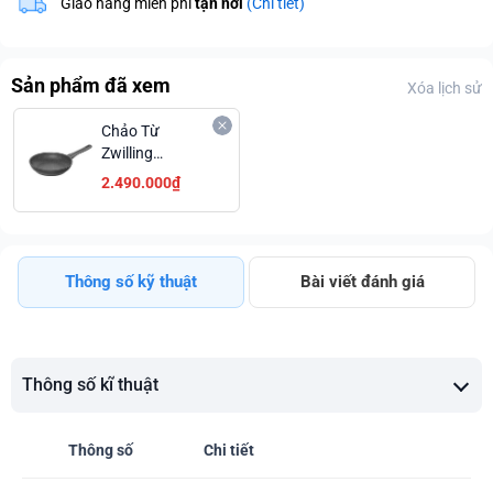
Giao hàng miễn phí
tận nơi
(Chi tiết)
Sản phẩm đã xem
Xóa lịch sử
Chảo Từ
Zwilling
Marquina Plus
2.490.000₫
66319-246 Với 4
Lớp Chống Dính,
Made In Italy,
24cm
Thông số kỹ thuật
Bài viết đánh giá
Thông số kĩ thuật
Thông số
Chi tiết