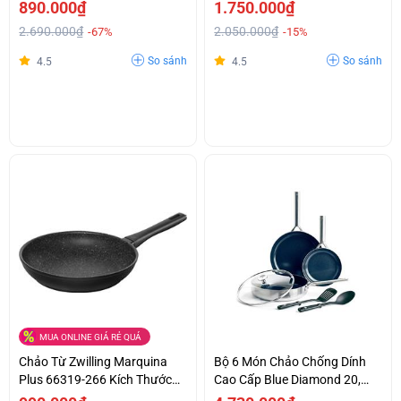
Chống Dính, Made In Italy,
890.000₫
1.750.000₫
24cm
2.690.000₫
2.050.000₫
-67%
-15%
So sánh
So sánh
4.5
4.5
MUA ONLINE GIÁ RẺ QUÁ
Chảo Từ Zwilling Marquina
Bộ 6 Món Chảo Chống Dính
Plus 66319-266 Kích Thước
Cao Cấp Blue Diamond 20,
Lớn 26cm Made In Italy
2x28Cm & Nắp Kính, Xẻng,