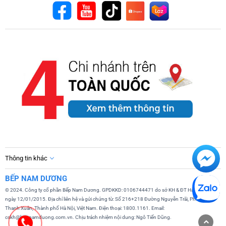
Thông tin khác
BẾP NAM DƯƠNG
© 2024. Công ty cổ phần Bếp Nam Dương. GPDKKD: 0106744471 do sở KH & ĐT Hà Nội cấp
ngày 12/01/2015. Địa chỉ liên hệ và gửi chứng từ: Số 216+218 Đường Nguyễn Trãi, Phường
Thanh Xuân, Thành phố Hà Nội, Việt Nam. Điện thoại: 1800.1161. Email:
cskh@bepnamduong.com.vn. Chịu trách nhiệm nội dung: Ngô Tiến Dũng.