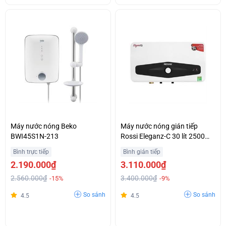
Máy nước nóng Beko
Máy nước nóng gián tiếp
BWI45S1N-213
Rossi Eleganz-C 30 lít 2500W
REC30SL
Bình trực tiếp
Bình gián tiếp
2.190.000₫
3.110.000₫
2.560.000₫
3.400.000₫
-15%
-9%
So sánh
So sánh
4.5
4.5