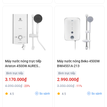
Máy nước nóng trực tiếp
Máy nước nóng Beko 4500W
Ariston 4500W AURES
BWI45S1A-213
PREMIUM 4.5P PEARL
Bình trực tiếp
Bình trực tiếp
3.170.000₫
2.990.000₫
4.090.000₫
3.350.000₫
-23%
-11%
So sánh
So sánh
4.5
4.5