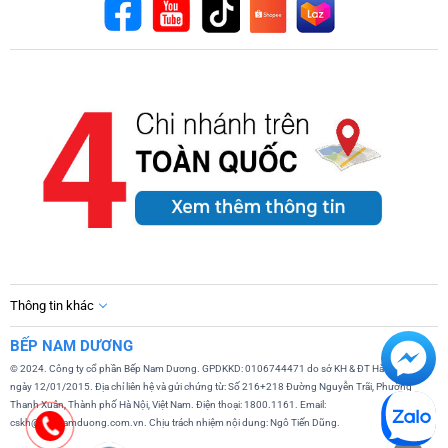
Thông tin khác
BẾP NAM DƯƠNG
© 2024. Công ty cổ phần Bếp Nam Dương. GPDKKD: 0106744471 do sở KH & ĐT Hà Nội cấp
ngày 12/01/2015. Địa chỉ liên hệ và gửi chứng từ: Số 216+218 Đường Nguyễn Trãi, Phường
Thanh Xuân, Thành phố Hà Nội, Việt Nam. Điện thoại: 1800.1161. Email:
cskh@bepnamduong.com.vn. Chịu trách nhiệm nội dung: Ngô Tiến Dũng.