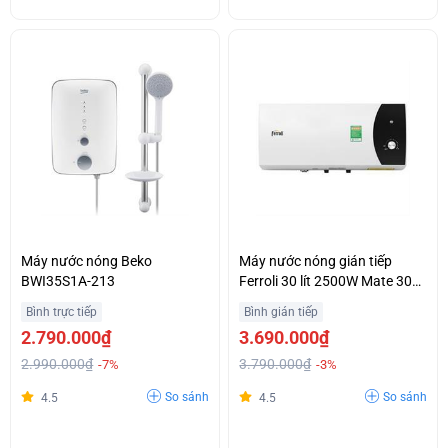
Máy nước nóng Beko
Máy nước nóng gián tiếp
BWI35S1A-213
Ferroli 30 lít 2500W Mate 30L
Ag+ Mẫu mới
Bình trực tiếp
Bình gián tiếp
2.790.000₫
3.690.000₫
2.990.000₫
3.790.000₫
-7%
-3%
So sánh
So sánh
4.5
4.5