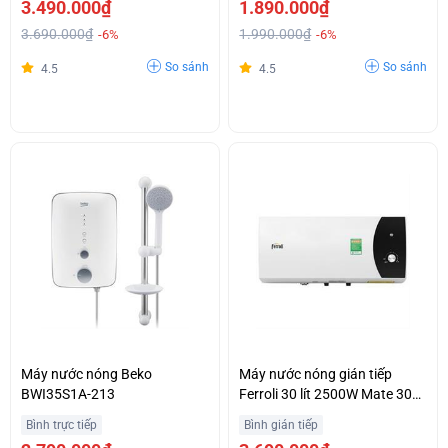
3.490.000₫
1.890.000₫
3.690.000₫
1.990.000₫
-6%
-6%
So sánh
So sánh
4.5
4.5
Máy nước nóng Beko
Máy nước nóng gián tiếp
BWI35S1A-213
Ferroli 30 lít 2500W Mate 30L
Ag+ Mẫu mới
Bình trực tiếp
Bình gián tiếp