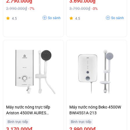
2.790.000₫
3.690.000₫
2.990.000₫
3.790.000₫
-7%
-3%
So sánh
So sánh
4.5
4.5
Máy nước nóng trực tiếp
Máy nước nóng Beko 4500W
Ariston 4500W AURES
BWI45S1A-213
PREMIUM 4.5P PEARL
Bình trực tiếp
Bình trực tiếp
3.170.000₫
2.990.000₫