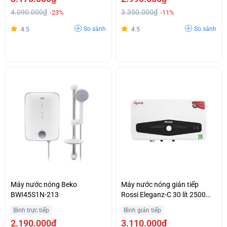
4.090.000₫
3.350.000₫
-23%
-11%
So sánh
So sánh
4.5
4.5
Máy nước nóng Beko
Máy nước nóng gián tiếp
BWI45S1N-213
Rossi Eleganz-C 30 lít 2500W
REC30SL
Bình trực tiếp
Bình gián tiếp
2.190.000₫
3.110.000₫