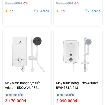
2.990.000₫
3.790.000₫
-7%
-3%
So sánh
So sánh
4.5
4.5
Máy nước nóng trực tiếp
Máy nước nóng Beko 4500W
Ariston 4500W AURES
BWI45S1A-213
PREMIUM 4.5P PEARL
Bình trực tiếp
Bình trực tiếp
3.170.000₫
2.990.000₫