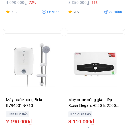
4.090.000₫
3.350.000₫
-23%
-11%
So sánh
So sánh
4.5
4.5
Máy nước nóng Beko
Máy nước nóng gián tiếp
BWI45S1N-213
Rossi Eleganz-C 30 lít 2500W
REC30SL
Bình trực tiếp
Bình gián tiếp
2.190.000₫
3.110.000₫