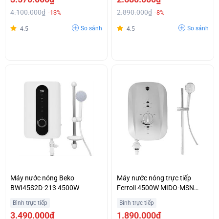
4.100.000₫
2.890.000₫
-13%
-8%
So sánh
So sánh
4.5
4.5
Máy nước nóng Beko
Máy nước nóng trực tiếp
BWI45S2D-213 4500W
Ferroli 4500W MIDO-MSN
4.5S
Bình trực tiếp
Bình trực tiếp
3.490.000₫
1.890.000₫