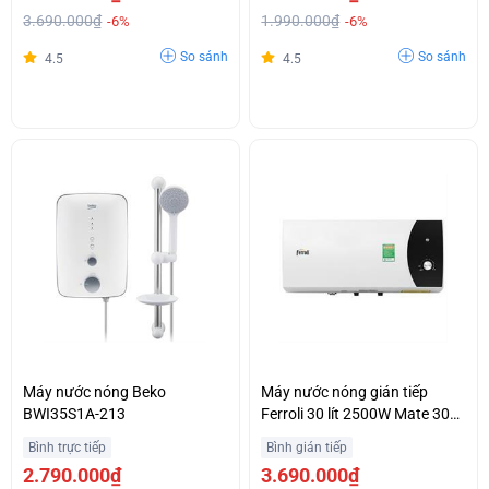
3.690.000₫
1.990.000₫
-6%
-6%
So sánh
So sánh
4.5
4.5
Máy nước nóng Beko
Máy nước nóng gián tiếp
BWI35S1A-213
Ferroli 30 lít 2500W Mate 30L
Ag+ Mẫu mới
Bình trực tiếp
Bình gián tiếp
2.790.000₫
3.690.000₫