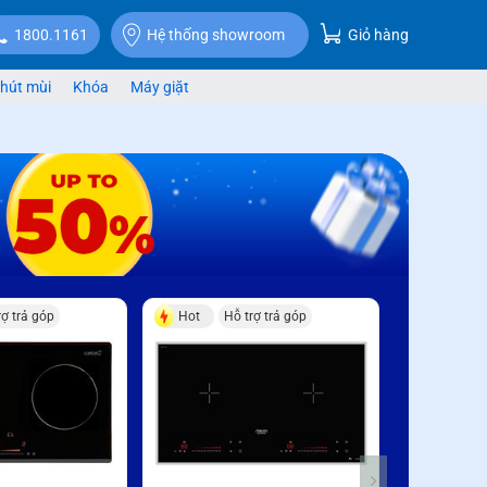
Giỏ hàng
1800.1161
Hệ thống showroom
hút mùi
Khóa
Máy giặt
rợ trả góp
Hot
Hỗ trợ trả góp
Hỗ trợ trả g