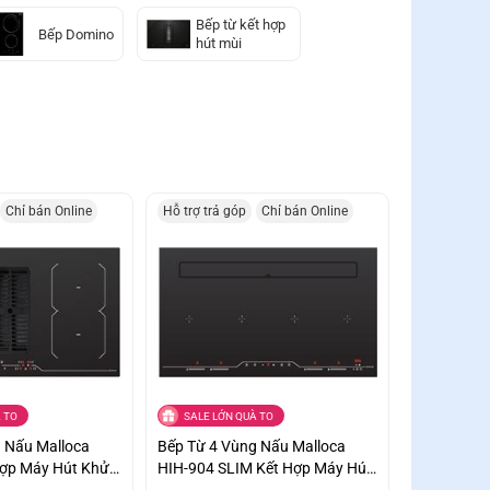
Bếp từ kết hợp
Bếp Domino
hút mùi
Chỉ bán Online
Hỗ trợ trả góp
Chỉ bán Online
 TO
SALE LỚN QUÀ TO
 Nấu Malloca
Bếp Từ 4 Vùng Nấu Malloca
Hợp Máy Hút Khử
HIH-904 SLIM Kết Hợp Máy Hút