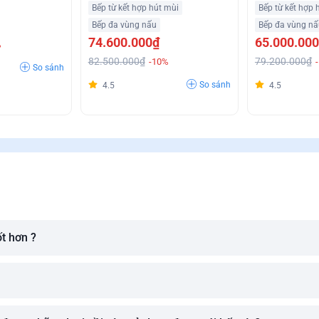
i Suất
Khử Mùi Trả Góp Không Lãi
Mùi Trả Góp 0
Bếp từ kết hợp hút mùi
Bếp từ kết hợp 
Suất
Bếp đa vùng nấu
Bếp đa vùng nấ
74.600.000₫
65.000.00
%
82.500.000₫
79.200.000₫
-10%
So sánh
So sánh
4.5
4.5
ốt hơn ?