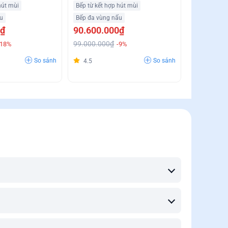
%
Khử Mùi Giá Siêu Ưu Đãi
hút mùi
Bếp từ kết hợp hút mùi
u
Bếp đa vùng nấu
0₫
90.600.000₫
99.000.000₫
-18%
-9%
So sánh
So sánh
4.5