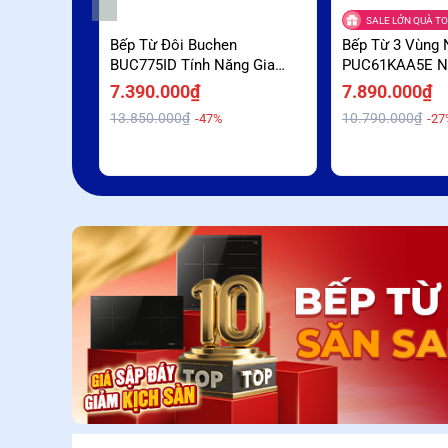
SALE LỚN QUÀ TO
Bếp Từ Đôi Buchen
Bếp Từ 3 Vùng 
BUC775ID Tính Năng Gia
PUC61KAA5E N
Nhiệt Nhanh Booster Giá Sập
Booster Ưu Đãi
7.390.000₫
7.890.000₫
Sàn
13.850.000₫
10.790.000₫
-47%
-27