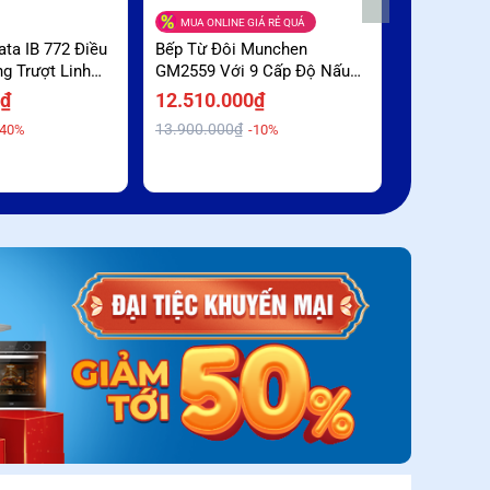
MUA ONLINE GIÁ RẺ QUÁ
ata IB 772 Điều
Bếp Từ Đôi Munchen
Bếp Từ Đô
g Trượt Linh
GM2559 Với 9 Cấp Độ Nấu
BUC779SM 
m Sâu
Linh Hoạt Giá Rẻ Bất Ngờ
Cảm Ứng Sl
0₫
12.510.000₫
15.000.0
Đại Hỗ Trợ
13.900.000₫
23.500.000
-40%
-10%