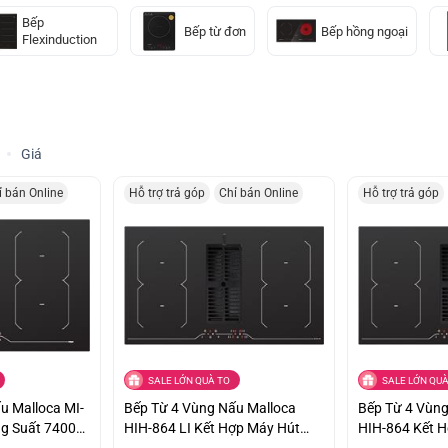
Bếp
Bếp từ đơn
Bếp hồng ngoại
Flexinduction
Giá
ỉ bán Online
Hỗ trợ trả góp
Chỉ bán Online
Hỗ trợ trả góp
SALE LỚN QUÀ TO
SALE LỚN QUÀ
u Malloca MI-
Bếp Từ 4 Vùng Nấu Malloca
Bếp Từ 4 Vùng
ng Suất 7400W
HIH-864 LI Kết Hợp Máy Hút
HIH-864 Kết 