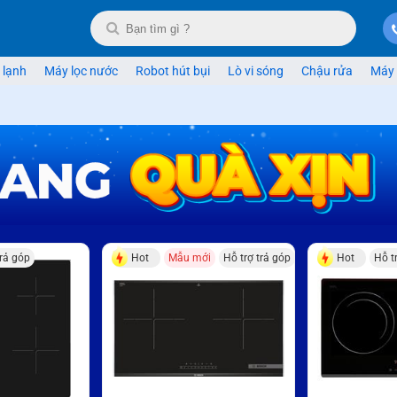
 lạnh
Máy lọc nước
Robot hút bụi
Lò vi sóng
Chậu rửa
Máy 
trả góp
Hot
Mẫu mới
Hỗ trợ trả góp
Hot
Hỗ t