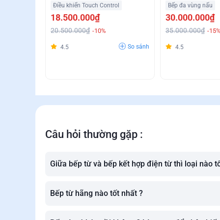
Zoneless Tự Động Nhận Biết
Trả Góp Không Lã
Điều khiển Touch Control
Bếp đa vùng nấu
Kích Cỡ Nồi Giá Tốt
18.500.000₫
30.000.000₫
20.500.000₫
35.000.000₫
-10%
-15
So sánh
4.5
4.5
Câu hỏi thường gặp :
Giữa bếp từ và bếp kết hợp điện từ thì loại nào t
Bếp từ hãng nào tốt nhất ?