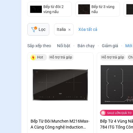
Bếp từ đôi 2
Bếp từ 3 vùng
vùng nấu
nấu
Italia
Xóa tất cả
Lọc
Sắp xếp theo
Nổi bật
Bán chạy
Giảm giá
Mới
Hot
Hỗ trợ trả góp
Hỗ trợ trả góp
Ch
SALE LỚN QUÀ TO
Bếp Từ Đôi Munchen M216Max-
Bếp Từ 4 Vùng Nấ
A Cùng Công nghệ Induction
784 ITG Tổng Cô