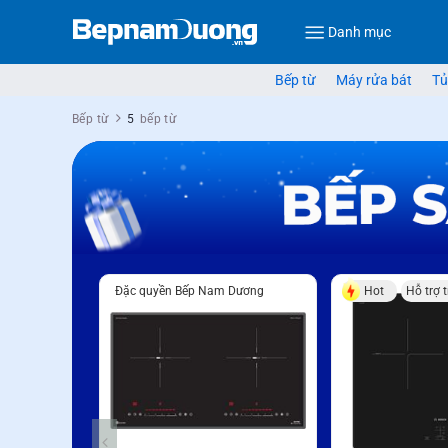
Danh mục
Bếp từ
Máy rửa bát
Tủ
Bếp từ
5
bếp từ
Đặc quyền Bếp Nam Dương
Hot
Hỗ trợ 