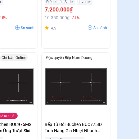
r
Điều khiển Slider
Inverter
7.200.000₫
10.350.000₫
-15%
-31%
So sánh
So sánh
4.5
Chỉ bán Online
Đặc quyền Bếp Nam Dương
IÁ RẺ QUÁ
uchen BUC975MS
Bếp Từ Đôi Buchen BUC775ID
m Ứng Trượt Slider
Tính Năng Gia Nhiệt Nhanh
ẻ Bất Ngờ
Booster Giá Sập Sàn