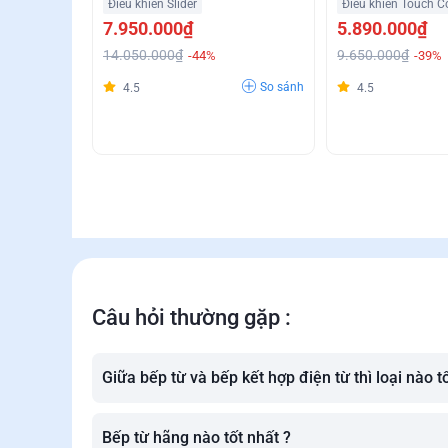
Điều khiển Slider
Điều khiển Touch C
7.950.000₫
5.890.000₫
14.050.000₫
9.650.000₫
-44%
-39%
So sánh
4.5
4.5
Câu hỏi thường gặp :
Giữa bếp từ và bếp kết hợp điện từ thì loại nào t
Bếp từ hãng nào tốt nhất ?