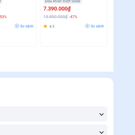
r
Điều khiển trượt Slider
7.390.000₫
13.850.000₫
-53%
-47%
So sánh
So sánh
4.5