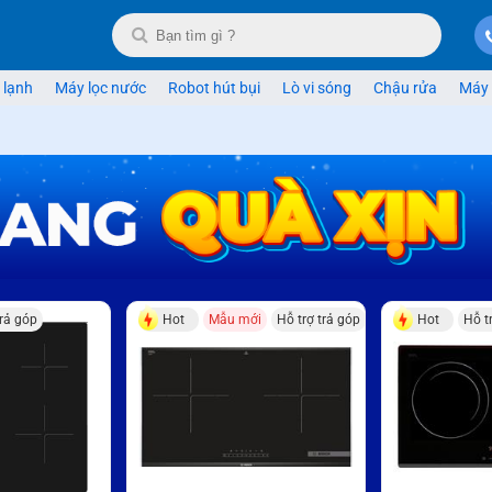
 lạnh
Máy lọc nước
Robot hút bụi
Lò vi sóng
Chậu rửa
Máy 
trả góp
Hot
Mẫu mới
Hỗ trợ trả góp
Hot
Hỗ t