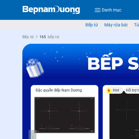
Danh mục
Bếp từ
Máy rửa bát
Tủ
Bếp từ
165
bếp từ
Đặc quyền Bếp Nam Dương
Hot
Hỗ trợ 