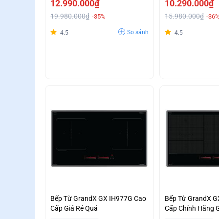
12.990.000₫
10.290.000₫
19.980.000₫
15.980.000₫
-35%
-36
So sánh
4.5
4.5
Bếp Từ GrandX GX IH977G Cao
Bếp Từ GrandX G
Cấp Giá Rẻ Quá
Cấp Chính Hãng G