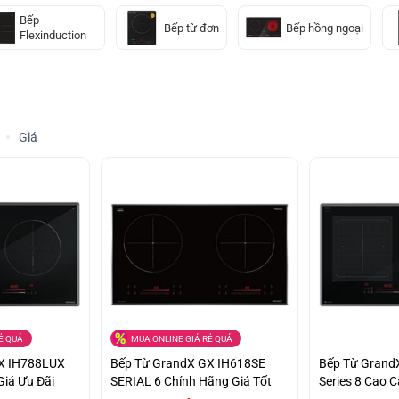
Bếp
Bếp từ đơn
Bếp hồng ngoại
Flexinduction
Giá
Ẻ QUÁ
MUA ONLINE GIÁ RẺ QUÁ
X IH788LUX
Bếp Từ GrandX GX IH618SE
Bếp Từ Grand
Giá Ưu Đãi
SERIAL 6 Chính Hãng Giá Tốt
Series 8 Cao C