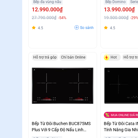
Bếp đa vùng nấu
Bếp Domino
Seri
12.990.000₫
13.990.000₫
27.790.000₫
19.500.000₫
-54%
-29
So sánh
4.5
4.5
Hỗ trợ trả góp
Chỉ bán Online
Hot
Hỗ trợ t
MUA ONLINE GIÁ R
Bếp Từ Đôi Buchen BUC875MS
Bếp Từ Đôi Cata 
Plus Với 9 Cấp Độ Nấu Linh
Tính Năng Gia Nh
Hoạt Giá Rẻ Bất Ngờ
Booster Giá Sập 