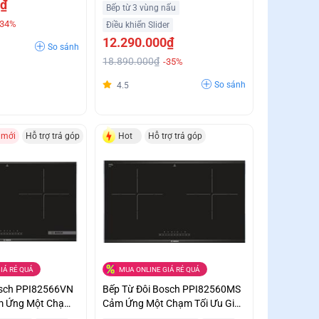
0₫
Bếp từ 3 vùng nấu
-34%
Điều khiển Slider
12.290.000₫
So sánh
18.890.000₫
-35%
So sánh
4.5
 mới
Hỗ trợ trả góp
Hot
Hỗ trợ trả góp
IÁ RẺ QUÁ
MUA ONLINE GIÁ RẺ QUÁ
osch PPI82566VN
Bếp Từ Đôi Bosch PPI82560MS
ảm Ứng Một Chạm
Cảm Ứng Một Chạm Tối Ưu Giá
 Trả Góp
Siêu Ưu Đãi