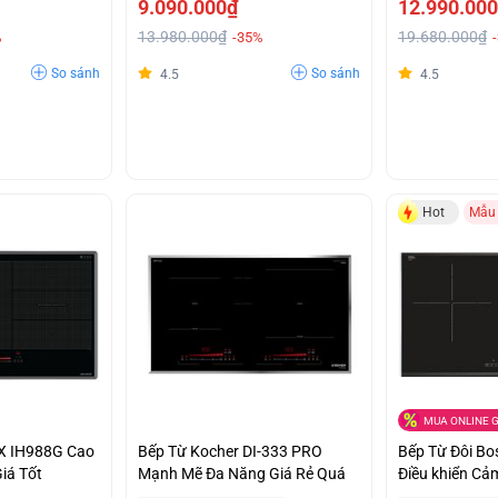
9.090.000₫
12.990.00
13.980.000₫
19.680.000₫
%
-35%
So sánh
So sánh
4.5
4.5
Hot
Mẫu
MUA ONLINE G
X IH988G Cao
Bếp Từ Kocher DI-333 PRO
Bếp Từ Đôi B
iá Tốt
Mạnh Mẽ Đa Năng Giá Rẻ Quá
Điều khiển C
Tối Ưu Hỗ Trợ