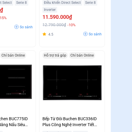
t Select
Serie 8
Điều khiển Direct Select
Serie 8
0₫
Inverter
11.590.000₫
-15%
12.790.000₫
-10%
So sánh
So sánh
4.5
Chỉ bán Online
Hỗ trợ trả góp
Chỉ bán Online
uchen BUC775ID
Bếp Từ Đôi Buchen BUC336ID
 Năng Nấu Siêu
Plus Công Nghệ Inverter Tiết
 Giá Ưu Đãi
Kiệm Điện Năng Giá Siêu Ưu Đãi