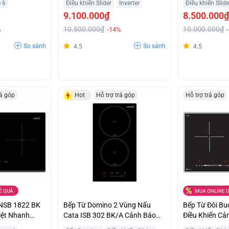
e 6
Điều khiển Slider
Inverter
Điều khiển Slide
9.100.000₫
8.500.000₫
10.500.000₫
10.000.000₫
%
-14%
So sánh
So sánh
4.5
4.5
rả góp
Hot
Hỗ trợ trả góp
Hỗ trợ trả góp
Ẻ QUÁ
MUA ONLINE G
INSB 1822 BK
Bếp Từ Domino 2 Vùng Nấu
Bếp Từ Đôi B
iệt Nhanh
Cata ISB 302 BK/A Cảnh Báo
Điều Khiển Cả
Sàn
Nhiệt Dư Giá Siêu Ưu Đãi
Control Giá R