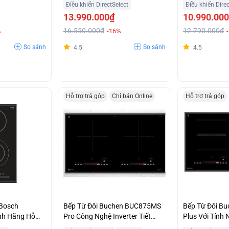
Điều khiển DirectSelect
Điều khiển Direc
13.990.000₫
10.990.00
16.550.000₫
12.790.000₫
%
-16%
So sánh
So sánh
4.5
4.5
Hỗ trợ trả góp
Chỉ bán Online
Hỗ trợ trả góp
 Bosch
Bếp Từ Đôi Buchen BUC875MS
Bếp Từ Đôi B
nh Hãng Hỗ
Pro Công Nghệ Inverter Tiết
Plus Với Tính
Kiệm Điện Năng Giá Tốt
Nhanh Booster