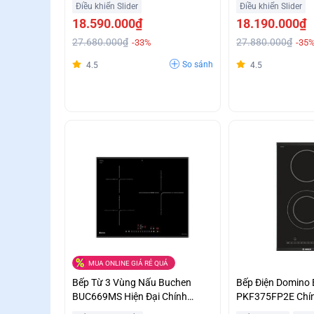
Điều khiển Slider
Điều khiển Slider
18.590.000₫
18.190.000₫
27.680.000₫
27.880.000₫
-33%
-35
So sánh
4.5
4.5
MUA ONLINE GIÁ RẺ QUÁ
Bếp Từ 3 Vùng Nấu Buchen
Bếp Điện Domino
BUC669MS Hiện Đại Chính
PKF375FP2E Chí
Hãng Hỗ Trợ Trả Góp
Trợ Trả Góp