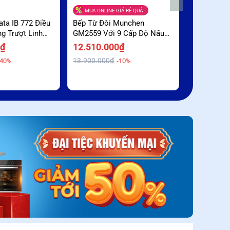
MUA ONLINE GIÁ RẺ QUÁ
ata IB 772 Điều
Bếp Từ Đôi Munchen
Bếp Từ Đô
g Trượt Linh
GM2559 Với 9 Cấp Độ Nấu
BUC779SM 
m Sâu
Linh Hoạt Giá Rẻ Bất Ngờ
Cảm Ứng Sl
0₫
12.510.000₫
15.000.0
Đại Hỗ Trợ
13.900.000₫
23.500.000
-40%
-10%