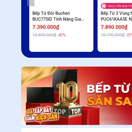
SALE LỚN QUÀ TO
Bếp Từ Đôi Buchen
Bếp Từ 3 Vùng 
BUC775ID Tính Năng Gia
PUC61KAA5E N
Nhiệt Nhanh Booster Giá Sập
Booster Ưu Đãi
7.390.000₫
7.890.000₫
Sàn
13.850.000₫
10.790.000₫
-47%
-27