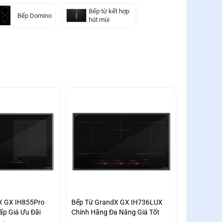
Bếp từ kết hợp
Bếp Domino
hút mùi
X GX IH855Pro
Bếp Từ GrandX GX IH736LUX
ấp Giá Ưu Đãi
Chính Hãng Đa Năng Giá Tốt