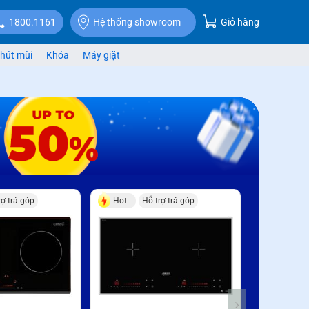
Giỏ hàng
1800.1161
Hệ thống showroom
hút mùi
Khóa
Máy giặt
rợ trả góp
Hot
Hỗ trợ trả góp
Hỗ trợ trả g