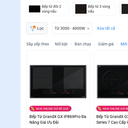
Bếp từ đôi 2
Bếp từ 3 vùng
vùng nấu
nấu
Từ 3000 - 4000W
Xóa tất cả
Lọc
Sắp xếp theo
Nổi bật
Bán chạy
Giảm giá
Mới
MUA ONLINE GIÁ RẺ QUÁ
MUA ONLINE GIÁ R
Bếp Từ GrandX GX IP869Pro Đa
Bếp Từ GrandX G
Năng Giá Ưu Đãi
Series 7 Cao Cấp 