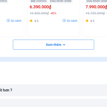
ontrol
Bếp Domino
Điều khiển Slider
Điều khiển Slide
6.390.000₫
7.990.000₫
10.500.000₫
16.750.000₫
-40%
So sánh
So sánh
4.5
4.5
Xem thêm
ốt hơn ?