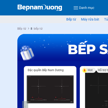
Danh mục
Bếp từ
Máy rửa bát
Tủ
Bếp từ
8
bếp từ
Đặc quyền Bếp Nam Dương
Hot
Hỗ trợ 