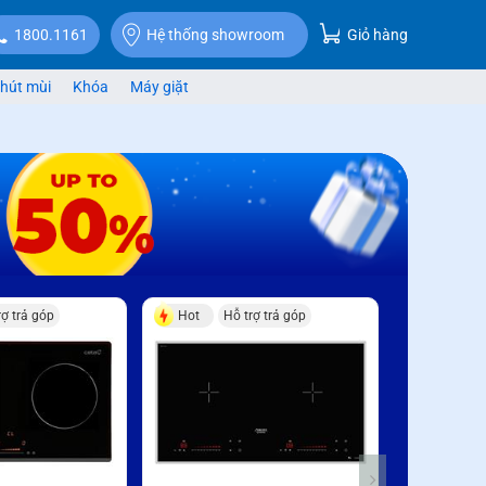
Giỏ hàng
1800.1161
Hệ thống showroom
hút mùi
Khóa
Máy giặt
rợ trả góp
Hot
Hỗ trợ trả góp
Hỗ trợ trả g