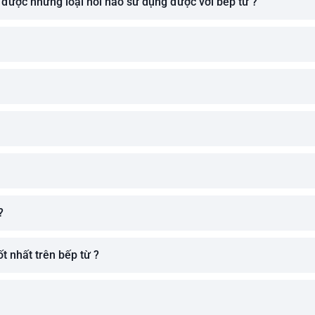
 được những loại nồi nào sử dụng được với bếp từ ?
?
t nhất trên bếp từ ?