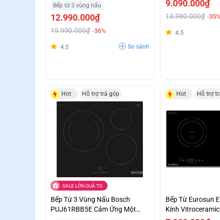
9.090.000₫
Bếp từ 3 vùng nấu
12.990.000₫
13.980.000₫
-35
19.990.000₫
-36%
4.5
So sánh
4.5
Hot
Hỗ trợ trả góp
Hot
Hỗ trợ t
SALE LỚN QUÀ TO
Bếp Từ 3 Vùng Nấu Bosch
Bếp Từ Eurosun E
PUJ61RBB5E Cảm Ứng Một
Kính Vitroceramic 
Chạm Tối Ưu Giá Tốt
Nhiệt Tốt