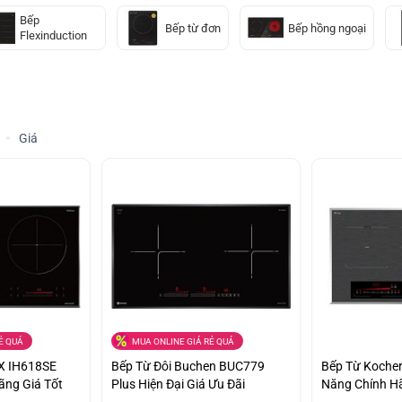
Bếp
Bếp từ đơn
Bếp hồng ngoại
Flexinduction
Giá
Ẻ QUÁ
MUA ONLINE GIÁ RẺ QUÁ
X IH618SE
Bếp Từ Đôi Buchen BUC779
Bếp Từ Kocher
ãng Giá Tốt
Plus Hiện Đại Giá Ưu Đãi
Năng Chính Hã