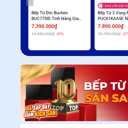
SALE LỚN QUÀ TO
Bếp Từ Đôi Buchen
Bếp Từ 3 Vùng 
BUC775ID Tính Năng Gia
PUC61KAA5E N
Nhiệt Nhanh Booster Giá Sập
Booster Ưu Đãi
7.390.000₫
7.890.000₫
Sàn
13.850.000₫
10.790.000₫
-47%
-27