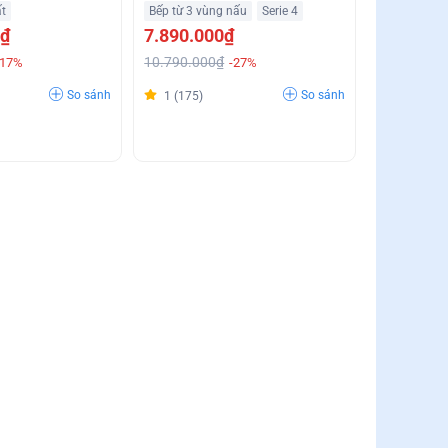
Booster Ưu Đãi Giá Sốc
t
Bếp từ 3 vùng nấu
Serie 4
0₫
7.890.000₫
10.790.000₫
-17%
-27%
So sánh
So sánh
1 (175)