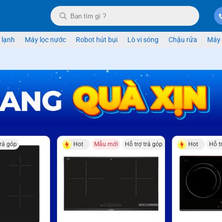
 lạnh
Máy lọc nước
Robot hút bụi
Lò vi sóng
Chậu rửa
Máy 
trả góp
Hot
Mẫu mới
Hỗ trợ trả góp
Hot
Hỗ t