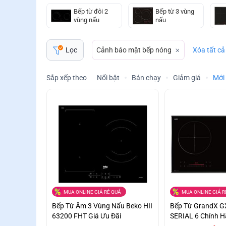
Bếp từ đôi 2
Bếp từ 3 vùng
vùng nấu
nấu
Cảnh báo mặt bếp nóng
Xóa tất cả
Lọc
Sắp xếp theo
Nổi bật
Bán chạy
Giảm giá
Mới
MUA ONLINE GIÁ RẺ QUÁ
MUA ONLINE GIÁ R
Bếp Từ Âm 3 Vùng Nấu Beko HII
Bếp Từ GrandX G
63200 FHT Giá Ưu Đãi
SERIAL 6 Chính H