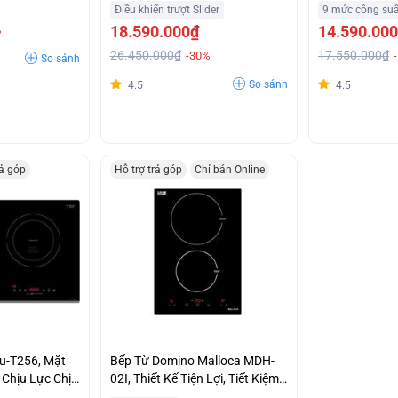
Điều khiển trượt Slider
9 mức công suấ
18.590.000₫
14.590.00
%
26.450.000₫
17.550.000₫
-30%
So sánh
So sánh
4.5
4.5
rả góp
Hỗ trợ trả góp
Chỉ bán Online
u-T256, Mặt
Bếp Từ Domino Malloca MDH-
Chịu Lực Chịu
02I, Thiết Kế Tiện Lợi, Tiết Kiệm
Điện Năng