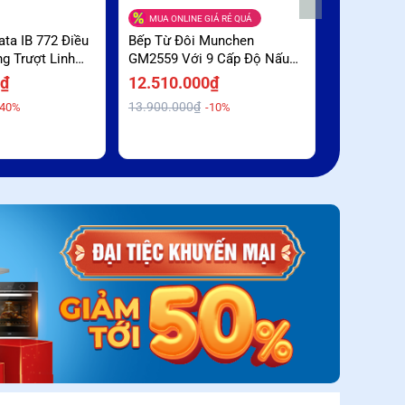
MUA ONLINE GIÁ RẺ QUÁ
ata IB 772 Điều
Bếp Từ Đôi Munchen
Bếp Từ Đô
g Trượt Linh
GM2559 Với 9 Cấp Độ Nấu
BUC779SM 
m Sâu
Linh Hoạt Giá Rẻ Bất Ngờ
Cảm Ứng Sl
0₫
12.510.000₫
15.000.0
Đại Hỗ Trợ
13.900.000₫
23.500.000
-40%
-10%