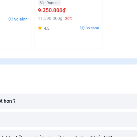
Bếp Domino
9.350.000₫
11.590.000₫
-20%
So sánh
So sánh
4.5
ốt hơn ?