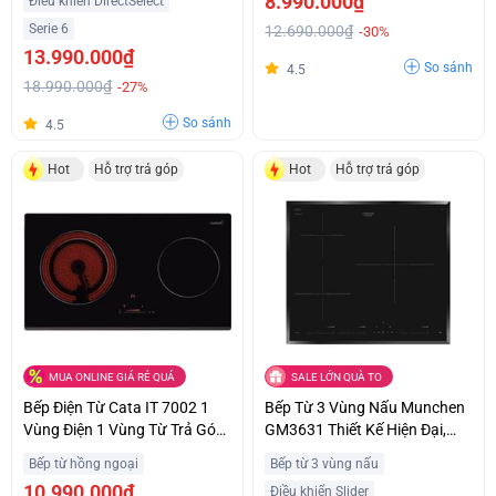
8.990.000₫
Điều khiển DirectSelect
Serie 6
12.690.000₫
-30%
13.990.000₫
So sánh
4.5
18.990.000₫
-27%
So sánh
4.5
Hot
Hỗ trợ trả góp
Hot
Hỗ trợ trả góp
MUA ONLINE GIÁ RẺ QUÁ
SALE LỚN QUÀ TO
Bếp Điện Từ Cata IT 7002 1
Bếp Từ 3 Vùng Nấu Munchen
Vùng Điện 1 Vùng Từ Trả Góp
GM3631 Thiết Kế Hiện Đại,
0%
Sang Trọng Trả Góp 0%
Bếp từ hồng ngoại
Bếp từ 3 vùng nấu
10.990.000₫
Điều khiển Slider