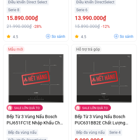
Điều khiển Direct Select
Điều khiển DirectSelect
Serie 8
Serie 6
15.890.000₫
13.990.000₫
21.990.000₫
15.890.000₫
-28%
-12%
So sánh
So sánh
4.5
4.5
Mẫu mới
Hỗ trợ trả góp
SALE LỚN QUÀ TO
SALE LỚN QUÀ TO
Bếp Từ 3 Vùng Nấu Bosch
Bếp Từ 3 Vùng Nấu Bosch
PIJ651FC1E Nhập Khẩu Châu
PUC631BB2E Chất Lượng
Âu Giá Siêu Ưu Đãi
Châu Âu Giá Tốt
Bếp đa vùng nấu
Bếp đa vùng nấu
Serie 4