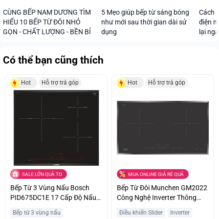
CÙNG BẾP NAM DƯƠNG TÌM
5 Mẹo giúp bếp từ sáng bóng
Cách s
HIỂU 10 BẾP TỪ ĐÔI NHỎ
như mới sau thời gian dài sử
điện n
GỌN - CHẤT LƯỢNG - BỀN BỈ
dụng
lại ng
Có thể bạn cũng thích
Hot
Hỗ trợ trả góp
Hot
Hỗ trợ trả góp
SALE LỚN QUÀ TO
MUA ONLINE GIÁ RẺ QUÁ
Bếp Từ 3 Vùng Nấu Bosch
Bếp Từ Đôi Munchen GM2022
PID675DC1E 17 Cấp Độ Nấu
Công Nghệ Inverter Thông
Trả Góp 0%
Minh Giá Sốc
Bếp từ 3 vùng nấu
Điều khiển Slider
Inverter