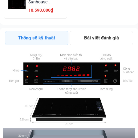
Sunhouse
SHB82062-
10.590.000₫
MMD Công
Nghệ Inverter
Tiết Kiệm Điện
Trả Góp 0%
Thông số kỹ thuật
Bài viết đánh giá