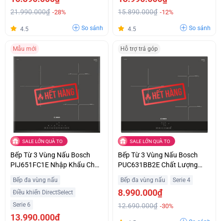
21.990.000₫
15.890.000₫
-28%
-12%
So sánh
So sánh
4.5
4.5
Mẫu mới
Hỗ trợ trả góp
SALE LỚN QUÀ TO
SALE LỚN QUÀ TO
Bếp Từ 3 Vùng Nấu Bosch
Bếp Từ 3 Vùng Nấu Bosch
PIJ651FC1E Nhập Khẩu Châu
PUC631BB2E Chất Lượng
Âu Giá Siêu Ưu Đãi
Châu Âu Giá Tốt
Bếp đa vùng nấu
Bếp đa vùng nấu
Serie 4
8.990.000₫
Điều khiển DirectSelect
Serie 6
12.690.000₫
-30%
13.990.000₫