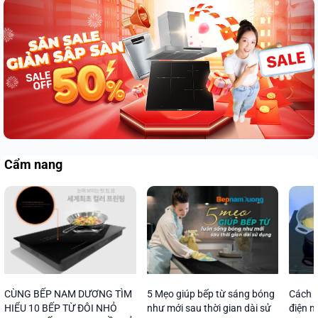
Cẩm nang
CÙNG BẾP NAM DƯƠNG TÌM
5 Mẹo giúp bếp từ sáng bóng
Cách s
HIỂU 10 BẾP TỪ ĐÔI NHỎ
như mới sau thời gian dài sử
điện n