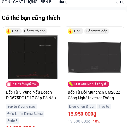
GỌN - CHẤT LƯỢNG - BỀN BỈ
dụng
lại ng
Có thể bạn cũng thích
Hot
Hỗ trợ trả góp
Hot
Hỗ trợ trả góp
SALE LỚN QUÀ TO
MUA ONLINE GIÁ RẺ QUÁ
Bếp Từ 3 Vùng Nấu Bosch
Bếp Từ Đôi Munchen GM2022
PID675DC1E 17 Cấp Độ Nấu
Công Nghệ Inverter Thông
Trả Góp 0%
Minh Giá Sốc
Bếp từ 3 vùng nấu
Điều khiển Slider
Inverter
13.950.000₫
Điều khiển Direct Select
Serie 8
15.500.000₫
-10%