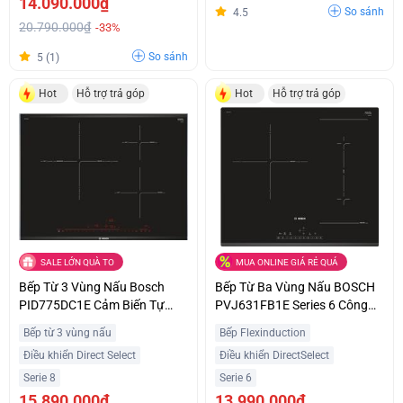
14.090.000₫
So sánh
4.5
20.790.000₫
-33%
So sánh
5 (1)
Hot
Hỗ trợ trả góp
Hot
Hỗ trợ trả góp
SALE LỚN QUÀ TO
MUA ONLINE GIÁ RẺ QUÁ
Bếp Từ 3 Vùng Nấu Bosch
Bếp Từ Ba Vùng Nấu BOSCH
PID775DC1E Cảm Biến Tự
PVJ631FB1E Series 6 Công
Động Hiện Đại Ưu Đãi Tốt
Suất 7400W Nhập Khẩu Châu
Bếp từ 3 vùng nấu
Bếp Flexinduction
Âu
Điều khiển Direct Select
Điều khiển DirectSelect
Serie 8
Serie 6
15.890.000₫
13.990.000₫