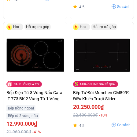
So sánh
4.5
Hot
Hỗ trợ trả góp
Hot
Hỗ trợ trả góp
SALE LỚN QUÀ TO
MUA ONLINE GIÁ RẺ QUÁ
Bếp Điện Từ 3 Vùng Nấu Cata
Bếp Từ Đôi Munchen GM8999
IT 773 BK 2 Vùng Từ 1 Vùng
Điều Khiển Trượt Slider
Điện Giá Ưu Đãi
Control Siêu Ưu Đãi
20.250.000₫
Bếp hồng ngoại
22.500.000₫
-10%
Bếp từ 3 vùng nấu
12.990.000₫
So sánh
4.5
21.960.000₫
-41%