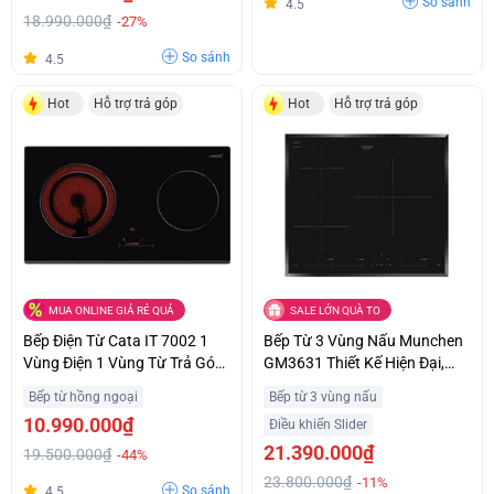
So sánh
4.5
18.990.000₫
-27%
So sánh
4.5
Hot
Hỗ trợ trả góp
Hot
Hỗ trợ trả góp
MUA ONLINE GIÁ RẺ QUÁ
SALE LỚN QUÀ TO
Bếp Điện Từ Cata IT 7002 1
Bếp Từ 3 Vùng Nấu Munchen
Vùng Điện 1 Vùng Từ Trả Góp
GM3631 Thiết Kế Hiện Đại,
0%
Sang Trọng Trả Góp 0%
Bếp từ hồng ngoại
Bếp từ 3 vùng nấu
10.990.000₫
Điều khiển Slider
21.390.000₫
19.500.000₫
-44%
23.800.000₫
-11%
So sánh
4.5