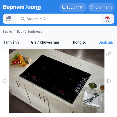
Chi nhánh
1800.1161
0
Bếp từ
Bếp từ Sunhouse
Hình ảnh
Giá / Khuyến mãi
Thông số
Đánh giá