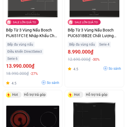
SALE LỚN QUÀ TO
SALE LỚN QUÀ TO
Bếp Từ 3 Vùng Nấu Bosch
Bếp Từ 3 Vùng Nấu Bosch
PIJ651FC1E Nhập Khẩu Châu
PUC631BB2E Chất Lượng
Âu Giá Siêu Ưu Đãi
Châu Âu Giá Tốt
Bếp đa vùng nấu
Bếp đa vùng nấu
Serie 4
8.990.000₫
Điều khiển DirectSelect
Serie 6
12.690.000₫
-30%
13.990.000₫
So sánh
4.5
18.990.000₫
-27%
So sánh
4.5
Hot
Hỗ trợ trả góp
Hot
Hỗ trợ trả góp