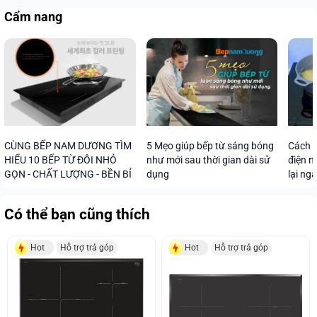
Cẩm nang
CÙNG BẾP NAM DƯƠNG TÌM
5 Mẹo giúp bếp từ sáng bóng
Cách s
HIỂU 10 BẾP TỪ ĐÔI NHỎ
như mới sau thời gian dài sử
điện n
GỌN - CHẤT LƯỢNG - BỀN BỈ
dụng
lại ng
Có thể bạn cũng thích
Hot
Hỗ trợ trả góp
Hot
Hỗ trợ trả góp