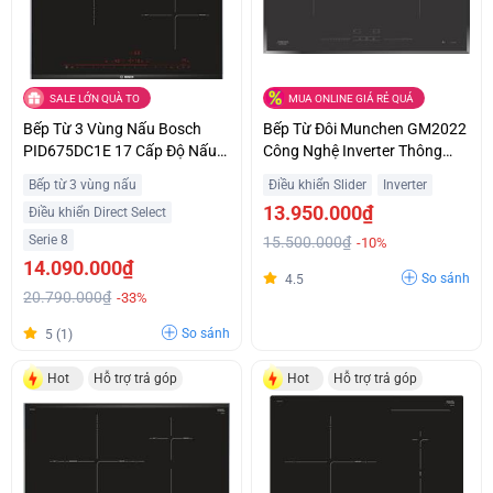
SALE LỚN QUÀ TO
MUA ONLINE GIÁ RẺ QUÁ
Bếp Từ 3 Vùng Nấu Bosch
Bếp Từ Đôi Munchen GM2022
PID675DC1E 17 Cấp Độ Nấu
Công Nghệ Inverter Thông
Trả Góp 0%
Minh Giá Sốc
Bếp từ 3 vùng nấu
Điều khiển Slider
Inverter
13.950.000₫
Điều khiển Direct Select
Serie 8
15.500.000₫
-10%
14.090.000₫
So sánh
4.5
20.790.000₫
-33%
So sánh
5 (1)
Hot
Hỗ trợ trả góp
Hot
Hỗ trợ trả góp