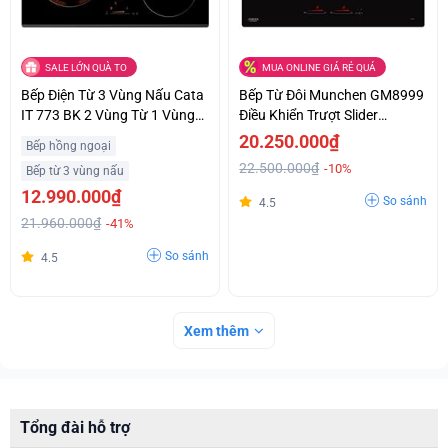
SALE LỚN QUÀ TO
MUA ONLINE GIÁ RẺ QUÁ
Bếp Điện Từ 3 Vùng Nấu Cata
Bếp Từ Đôi Munchen GM8999
IT 773 BK 2 Vùng Từ 1 Vùng
Điều Khiển Trượt Slider
Điện Giá Ưu Đãi
Control Siêu Ưu Đãi
20.250.000₫
Bếp hồng ngoại
22.500.000₫
-10%
Bếp từ 3 vùng nấu
12.990.000₫
So sánh
4.5
21.960.000₫
-41%
So sánh
4.5
Xem thêm
Tổng đài hỗ trợ