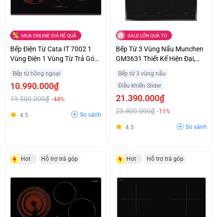
MUA ONLINE GIÁ RẺ QUÁ
SALE LỚN QUÀ TO
Bếp Điện Từ Cata IT 7002 1
Bếp Từ 3 Vùng Nấu Munchen
Vùng Điện 1 Vùng Từ Trả Góp
GM3631 Thiết Kế Hiện Đại,
0%
Sang Trọng Trả Góp 0%
Bếp từ hồng ngoại
Bếp từ 3 vùng nấu
10.990.000₫
Điều khiển Slider
21.390.000₫
19.500.000₫
-44%
23.800.000₫
-11%
So sánh
4.5
So sánh
4.5
Hot
Hỗ trợ trả góp
Hot
Hỗ trợ trả góp