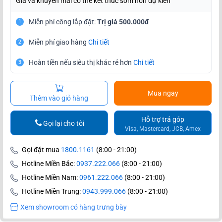
Giá và khuyến mãi có thể kết thúc sớm hơn dự kiến
Miễn phí công lắp đặt:
Trị giá 500.000đ
1
Miễn phí giao hàng
Chi tiết
2
Hoàn tiền nếu siêu thị khác rẻ hơn
Chi tiết
3
Mua ngay
Thêm vào giỏ hàng
Hỗ trợ trả góp
Gọi lại cho tôi
Visa, Mastercard, JCB, Amex
Gọi đặt mua
1800.1161
(8:00 - 21:00)
Hotline Miền Bắc:
0937.222.066
(8:00 - 21:00)
Hotline Miền Nam:
0961.222.066
(8:00 - 21:00)
Hotline Miền Trung:
0943.999.066
(8:00 - 21:00)
Xem showroom có hàng trưng bày