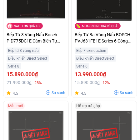
SALE LỚN QUÀ TO
MUA ONLINE GIÁ RẺ QUÁ
Bếp Từ 3 Vùng Nấu Bosch
Bếp Từ Ba Vùng Nấu BOSCH
PID775DC1E Cảm Biến Tự
PVJ631FB1E Series 6 Công
Động Hiện Đại Ưu Đãi Tốt
Suất 7400W Nhập Khẩu Châu
Bếp từ 3 vùng nấu
Bếp Flexinduction
Âu
Điều khiển Direct Select
Điều khiển DirectSelect
Serie 8
Serie 6
15.890.000₫
13.990.000₫
21.990.000₫
15.890.000₫
-28%
-12%
So sánh
So sánh
4.5
4.5
Mẫu mới
Hỗ trợ trả góp