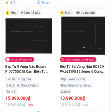
So sánh
5 (1)
Hot
Hỗ trợ trả góp
Hot
Hỗ trợ trả góp
SALE LỚN QUÀ TO
MUA ONLINE GIÁ RẺ QUÁ
Bếp Từ 3 Vùng Nấu Bosch
Bếp Từ Ba Vùng Nấu BOSCH
PID775DC1E Cảm Biến Tự
PVJ631FB1E Series 6 Công
Động Hiện Đại Ưu Đãi Tốt
Suất 7400W Nhập Khẩu Châu
Bếp từ 3 vùng nấu
Bếp Flexinduction
Âu
Điều khiển Direct Select
Điều khiển DirectSelect
Serie 8
Serie 6
15.890.000₫
13.990.000₫
21.990.000₫
15.890.000₫
-28%
-12%