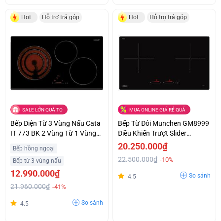
Hot
Hỗ trợ trả góp
Hot
Hỗ trợ trả góp
SALE LỚN QUÀ TO
MUA ONLINE GIÁ RẺ QUÁ
Bếp Điện Từ 3 Vùng Nấu Cata
Bếp Từ Đôi Munchen GM8999
IT 773 BK 2 Vùng Từ 1 Vùng
Điều Khiển Trượt Slider
Điện Giá Ưu Đãi
Control Siêu Ưu Đãi
20.250.000₫
Bếp hồng ngoại
22.500.000₫
-10%
Bếp từ 3 vùng nấu
12.990.000₫
So sánh
4.5
21.960.000₫
-41%
So sánh
4.5