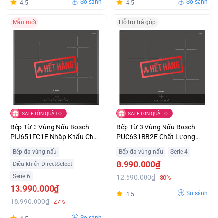
So sánh
So sánh
4.5
4.5
Mẫu mới
Hỗ trợ trả góp
SALE LỚN QUÀ TO
SALE LỚN QUÀ TO
Bếp Từ 3 Vùng Nấu Bosch
Bếp Từ 3 Vùng Nấu Bosch
PIJ651FC1E Nhập Khẩu Châu
PUC631BB2E Chất Lượng
Âu Giá Siêu Ưu Đãi
Châu Âu Giá Tốt
Bếp đa vùng nấu
Bếp đa vùng nấu
Serie 4
8.990.000₫
Điều khiển DirectSelect
Serie 6
12.690.000₫
-30%
13.990.000₫
So sánh
4.5
18.990.000₫
-27%
So sánh