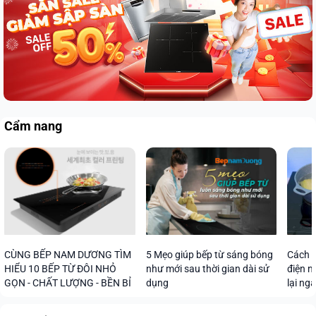
Cẩm nang
CÙNG BẾP NAM DƯƠNG TÌM
5 Mẹo giúp bếp từ sáng bóng
Cách s
HIỂU 10 BẾP TỪ ĐÔI NHỎ
như mới sau thời gian dài sử
điện n
GỌN - CHẤT LƯỢNG - BỀN BỈ
dụng
lại ng