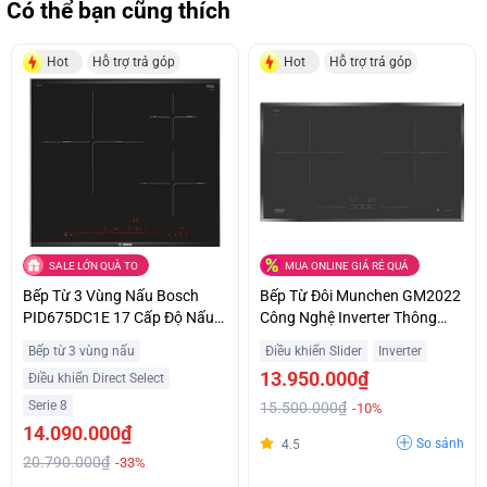
Có thể bạn cũng thích
Hot
Hỗ trợ trả góp
Hot
Hỗ trợ trả góp
SALE LỚN QUÀ TO
MUA ONLINE GIÁ RẺ QUÁ
Bếp Từ 3 Vùng Nấu Bosch
Bếp Từ Đôi Munchen GM2022
PID675DC1E 17 Cấp Độ Nấu
Công Nghệ Inverter Thông
Trả Góp 0%
Minh Giá Sốc
Bếp từ 3 vùng nấu
Điều khiển Slider
Inverter
13.950.000₫
Điều khiển Direct Select
Serie 8
15.500.000₫
-10%
14.090.000₫
So sánh
4.5
20.790.000₫
-33%