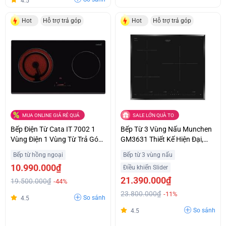
4.5
Hot
Hỗ trợ trả góp
Hot
Hỗ trợ trả góp
MUA ONLINE GIÁ RẺ QUÁ
SALE LỚN QUÀ TO
Bếp Điện Từ Cata IT 7002 1
Bếp Từ 3 Vùng Nấu Munchen
Vùng Điện 1 Vùng Từ Trả Góp
GM3631 Thiết Kế Hiện Đại,
0%
Sang Trọng Trả Góp 0%
Bếp từ hồng ngoại
Bếp từ 3 vùng nấu
10.990.000₫
Điều khiển Slider
21.390.000₫
19.500.000₫
-44%
23.800.000₫
-11%
So sánh
4.5
So sánh
4.5