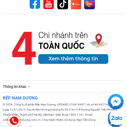
Thông tin khác
BẾP NAM DƯƠNG
© 2024. Công ty cổ phần Bếp Nam Dương. GPDKKD: 0106744471 do sở KH & ĐT Hà Nội cấp
ngày 12/01/2015. Địa chỉ liên hệ và gửi chứng từ: Số 216+218 Đường Nguyễn Trãi, Phường
Thanh Xuân, Thành phố Hà Nội, Việt Nam. Điện thoại: 1800.1161. Email:
cskh@bepnamduong.com.vn. Chịu trách nhiệm nội dung: Ngô Tiến Dũng.