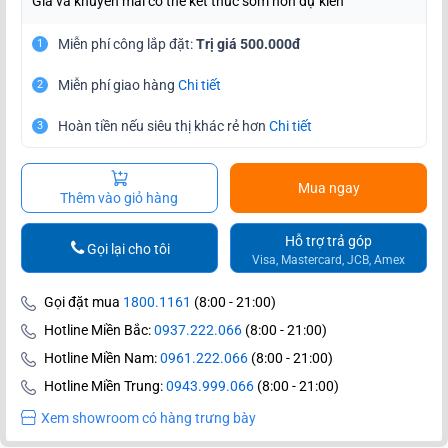
Giá và khuyến mãi có thể kết thúc sớm hơn dự kiến
Miễn phí công lắp đặt:
Trị giá 500.000đ
1
Miễn phí giao hàng
Chi tiết
2
Hoàn tiền nếu siêu thị khác rẻ hơn
Chi tiết
3
Mua ngay
Thêm vào giỏ hàng
Hỗ trợ trả góp
Gọi lại cho tôi
Visa, Mastercard, JCB, Amex
Gọi đặt mua
1800.1161
(8:00 - 21:00)
Hotline Miền Bắc:
0937.222.066
(8:00 - 21:00)
Hotline Miền Nam:
0961.222.066
(8:00 - 21:00)
Hotline Miền Trung:
0943.999.066
(8:00 - 21:00)
Xem showroom có hàng trưng bày