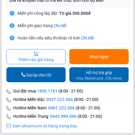
Giá và khuyến mãi có thể kết thúc sớm hơn dự kiến
Miễn phí công lắp đặt:
Trị giá 500.000đ
1
Miễn phí giao hàng
Chi tiết
2
Hoàn tiền nếu siêu thị khác rẻ hơn
Chi tiết
3
Mua ngay
Thêm vào giỏ hàng
Hỗ trợ trả góp
Gọi lại cho tôi
Visa, Mastercard, JCB, Amex
Gọi đặt mua
1800.1161
(8:00 - 21:00)
Hotline Miền Bắc:
0937.222.066
(8:00 - 21:00)
Hotline Miền Nam:
0961.222.066
(8:00 - 21:00)
Hotline Miền Trung:
0943.999.066
(8:00 - 21:00)
Xem showroom có hàng trưng bày