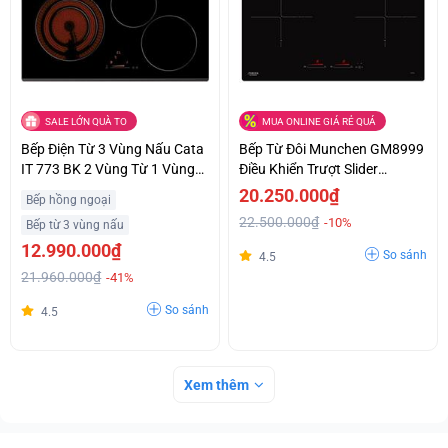
SALE LỚN QUÀ TO
MUA ONLINE GIÁ RẺ QUÁ
Bếp Điện Từ 3 Vùng Nấu Cata
Bếp Từ Đôi Munchen GM8999
IT 773 BK 2 Vùng Từ 1 Vùng
Điều Khiển Trượt Slider
Điện Giá Ưu Đãi
Control Siêu Ưu Đãi
20.250.000₫
Bếp hồng ngoại
22.500.000₫
-10%
Bếp từ 3 vùng nấu
12.990.000₫
So sánh
4.5
21.960.000₫
-41%
So sánh
4.5
Xem thêm