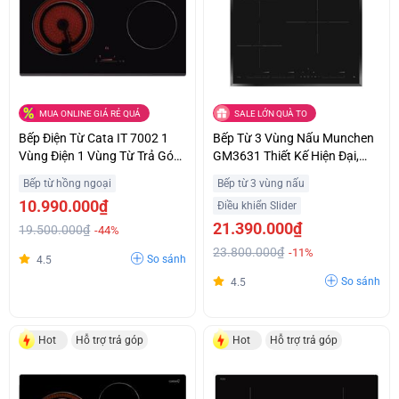
MUA ONLINE GIÁ RẺ QUÁ
SALE LỚN QUÀ TO
Bếp Điện Từ Cata IT 7002 1
Bếp Từ 3 Vùng Nấu Munchen
Vùng Điện 1 Vùng Từ Trả Góp
GM3631 Thiết Kế Hiện Đại,
0%
Sang Trọng Trả Góp 0%
Bếp từ hồng ngoại
Bếp từ 3 vùng nấu
10.990.000₫
Điều khiển Slider
21.390.000₫
19.500.000₫
-44%
23.800.000₫
-11%
So sánh
4.5
So sánh
4.5
Hot
Hỗ trợ trả góp
Hot
Hỗ trợ trả góp