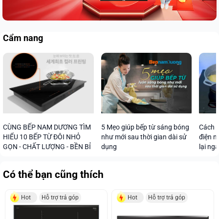
Cẩm nang
CÙNG BẾP NAM DƯƠNG TÌM
5 Mẹo giúp bếp từ sáng bóng
Cách s
HIỂU 10 BẾP TỪ ĐÔI NHỎ
như mới sau thời gian dài sử
điện n
GỌN - CHẤT LƯỢNG - BỀN BỈ
dụng
lại ng
Có thể bạn cũng thích
Hot
Hỗ trợ trả góp
Hot
Hỗ trợ trả góp