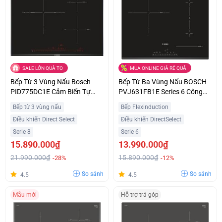
SALE LỚN QUÀ TO
MUA ONLINE GIÁ RẺ QUÁ
Bếp Từ 3 Vùng Nấu Bosch
Bếp Từ Ba Vùng Nấu BOSCH
PID775DC1E Cảm Biến Tự
PVJ631FB1E Series 6 Công
Động Hiện Đại Ưu Đãi Tốt
Suất 7400W Nhập Khẩu Châu
Bếp từ 3 vùng nấu
Bếp Flexinduction
Âu
Điều khiển Direct Select
Điều khiển DirectSelect
Serie 8
Serie 6
15.890.000₫
13.990.000₫
21.990.000₫
15.890.000₫
-28%
-12%
So sánh
So sánh
4.5
4.5
Mẫu mới
Hỗ trợ trả góp