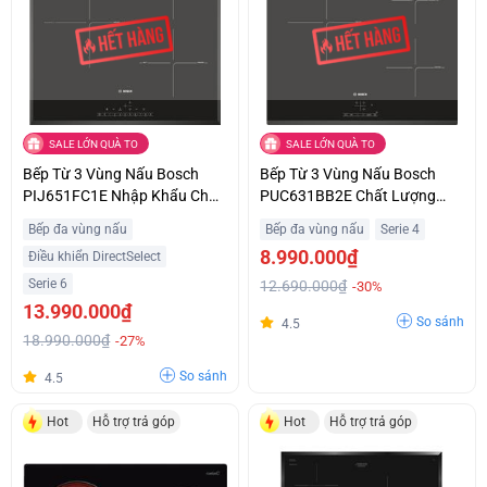
SALE LỚN QUÀ TO
SALE LỚN QUÀ TO
Bếp Từ 3 Vùng Nấu Bosch
Bếp Từ 3 Vùng Nấu Bosch
PIJ651FC1E Nhập Khẩu Châu
PUC631BB2E Chất Lượng
Âu Giá Siêu Ưu Đãi
Châu Âu Giá Tốt
Bếp đa vùng nấu
Bếp đa vùng nấu
Serie 4
8.990.000₫
Điều khiển DirectSelect
Serie 6
12.690.000₫
-30%
13.990.000₫
So sánh
4.5
18.990.000₫
-27%
So sánh
4.5
Hot
Hỗ trợ trả góp
Hot
Hỗ trợ trả góp