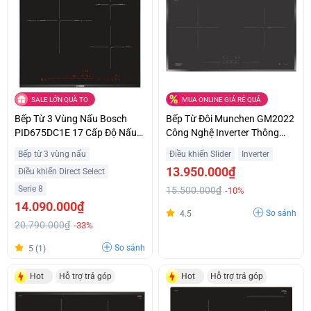
SALE LỚN QUÀ TO
MUA ONLINE GIÁ RẺ QUÁ
Bếp Từ 3 Vùng Nấu Bosch
Bếp Từ Đôi Munchen GM2022
PID675DC1E 17 Cấp Độ Nấu
Công Nghệ Inverter Thông
Trả Góp 0%
Minh Giá Sốc
Bếp từ 3 vùng nấu
Điều khiển Slider
Inverter
13.950.000₫
Điều khiển Direct Select
Serie 8
15.500.000₫
-10%
14.090.000₫
So sánh
4.5
20.790.000₫
-33%
So sánh
5 (1)
Hot
Hỗ trợ trả góp
Hot
Hỗ trợ trả góp