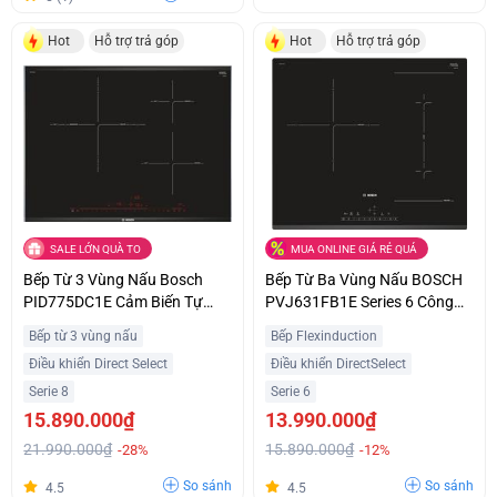
Hot
Hỗ trợ trả góp
Hot
Hỗ trợ trả góp
SALE LỚN QUÀ TO
MUA ONLINE GIÁ RẺ QUÁ
Bếp Từ 3 Vùng Nấu Bosch
Bếp Từ Ba Vùng Nấu BOSCH
PID775DC1E Cảm Biến Tự
PVJ631FB1E Series 6 Công
Động Hiện Đại Ưu Đãi Tốt
Suất 7400W Nhập Khẩu Châu
Bếp từ 3 vùng nấu
Bếp Flexinduction
Âu
Điều khiển Direct Select
Điều khiển DirectSelect
Serie 8
Serie 6
15.890.000₫
13.990.000₫
21.990.000₫
15.890.000₫
-28%
-12%
So sánh
So sánh
4.5
4.5