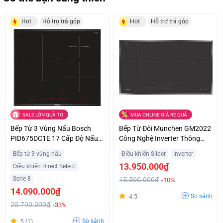
Hot
Hỗ trợ trả góp
Hot
Hỗ trợ trả góp
SALE LỚN QUÀ TO
MUA ONLINE GIÁ RẺ QUÁ
Bếp Từ 3 Vùng Nấu Bosch
Bếp Từ Đôi Munchen GM2022
PID675DC1E 17 Cấp Độ Nấu
Công Nghệ Inverter Thông
Trả Góp 0%
Minh Giá Sốc
Bếp từ 3 vùng nấu
Điều khiển Slider
Inverter
13.950.000₫
Điều khiển Direct Select
Serie 8
15.500.000₫
-10%
14.090.000₫
So sánh
4.5
20.790.000₫
-33%
So sánh
5 (1)