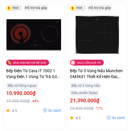
Hot
Hỗ trợ trả góp
Hot
Hỗ trợ trả góp
MUA ONLINE GIÁ RẺ QUÁ
SALE LỚN QUÀ TO
Bếp Điện Từ Cata IT 7002 1
Bếp Từ 3 Vùng Nấu Munchen
Vùng Điện 1 Vùng Từ Trả Góp
GM3631 Thiết Kế Hiện Đại,
0%
Sang Trọng Trả Góp 0%
Bếp từ hồng ngoại
Bếp từ 3 vùng nấu
10.990.000₫
Điều khiển Slider
21.390.000₫
19.500.000₫
-44%
23.800.000₫
-11%
So sánh
4.5
So sánh
4.5