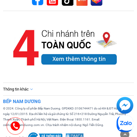
Thông tin khác
BẾP NAM DƯƠNG
© 2024. Công ty cổ phần Bếp Nam Dương. GPDKKD: 0106744471 do sở KH & ĐT Hà Nội cấp
ngày 12/01/2015. Địa chỉ liên hệ và gửi chứng từ: Số 216+218 Đường Nguyễn Trãi, Phường
Thanh Xuân, Thành phố Hà Nội, Việt Nam. Điện thoại: 1800.1161. Email:
cskh@bepnamduong.com.vn. Chịu trách nhiệm nội dung: Ngô Tiến Dũng.