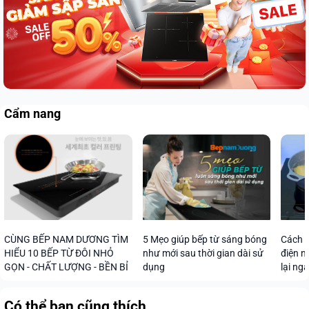
Cẩm nang
CÙNG BẾP NAM DƯƠNG TÌM
5 Mẹo giúp bếp từ sáng bóng
Cách s
HIỂU 10 BẾP TỪ ĐÔI NHỎ
như mới sau thời gian dài sử
điện n
GỌN - CHẤT LƯỢNG - BỀN BỈ
dụng
lại ng
Có thể bạn cũng thích