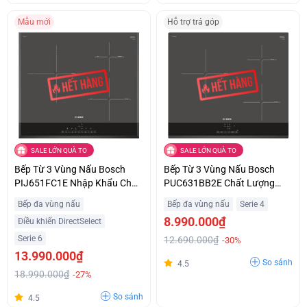
Mẫu mới
Hỗ trợ trả góp
SALE LỚN QUÀ TO
SALE LỚN QUÀ TO
Bếp Từ 3 Vùng Nấu Bosch
Bếp Từ 3 Vùng Nấu Bosch
PIJ651FC1E Nhập Khẩu Châu
PUC631BB2E Chất Lượng
Âu Giá Siêu Ưu Đãi
Châu Âu Giá Tốt
Bếp đa vùng nấu
Bếp đa vùng nấu
Serie 4
8.990.000₫
Điều khiển DirectSelect
Serie 6
12.690.000₫
-30%
13.990.000₫
So sánh
4.5
18.990.000₫
-27%
So sánh
4.5