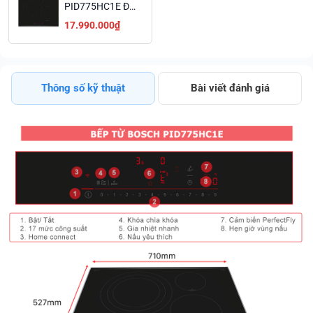
PID775HC1E Đa
Vùng Chính
17.990.000₫
Hãng Hỗ Trợ Trả
Góp
Thông số kỹ thuật
Bài viết đánh giá