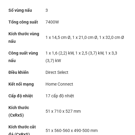
Số vùng nấu
3
Tổng công suất
7400W
Kích thước vùng
1 x 14,5 cm Ø, 1 x 21,0 cm Ø, 1 x 32,0 cm Ø
nấu
Công suất vùng
1 x 1,6 (2,2) kW, 1 x 2,5 (3,7) kW, 1 x 3,3
nấu
(3,7) kW
Điều khiển
Direct Select
Kết nối mạng
Home Connect
Cấp độ nhiệt
17 cấp độ nhiệt
Kích thước
51 x 710 x 527 mm
(CxRxS)
Kích thước cắt
51 x 560-560 x 490-500 mm
đá (CxRxS)