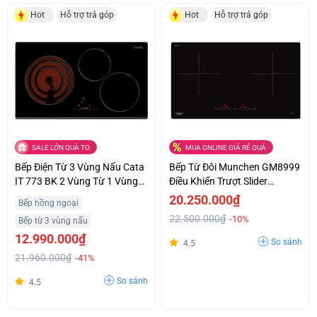
Hot
Hỗ trợ trả góp
Hot
Hỗ trợ trả góp
SALE LỚN QUÀ TO
MUA ONLINE GIÁ RẺ QUÁ
Bếp Điện Từ 3 Vùng Nấu Cata
Bếp Từ Đôi Munchen GM8999
IT 773 BK 2 Vùng Từ 1 Vùng
Điều Khiển Trượt Slider
Điện Giá Ưu Đãi
Control Siêu Ưu Đãi
20.250.000₫
Bếp hồng ngoại
22.500.000₫
-10%
Bếp từ 3 vùng nấu
12.990.000₫
So sánh
4.5
21.960.000₫
-41%
So sánh
4.5