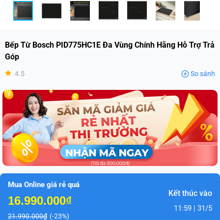
Bếp Từ Bosch PID775HC1E Đa Vùng Chính Hãng Hỗ Trợ Trả
Góp
4.5
So sánh
Mua Online giá rẻ quá
Kết thúc vào
16.990.000₫
11:59 | 31/5
21.990.000₫
(-23%)