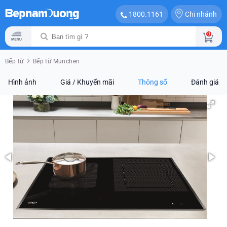
Chi nhánh
1800.1161
0
Bếp từ
Bếp từ Munchen
Hình ảnh
Giá / Khuyến mãi
Thông số
Đánh giá