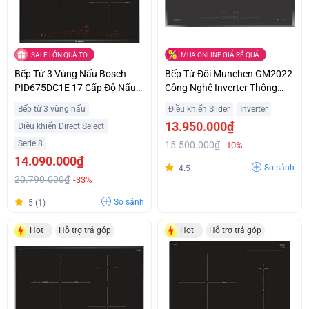
SALE LỚN QUÀ TO
MUA ONLINE GIÁ RẺ QUÁ
Bếp Từ 3 Vùng Nấu Bosch
Bếp Từ Đôi Munchen GM2022
PID675DC1E 17 Cấp Độ Nấu
Công Nghệ Inverter Thông
Trả Góp 0%
Minh Giá Sốc
Bếp từ 3 vùng nấu
Điều khiển Slider
Inverter
13.950.000₫
Điều khiển Direct Select
Serie 8
15.500.000₫
-10%
14.090.000₫
So sánh
4.5
20.790.000₫
-33%
So sánh
5 (1)
Hot
Hỗ trợ trả góp
Hot
Hỗ trợ trả góp