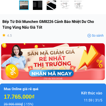
Bếp Từ Đôi Munchen GM8226 Cảnh Báo Nhiệt Dư Cho
Từng Vùng Nấu Giá Tốt
4.5
So sánh
Mua Online giá rẻ quá
Kết thúc vào
17.765.000₫
11:59 | 31/5
20.900.000₫
(-15%)