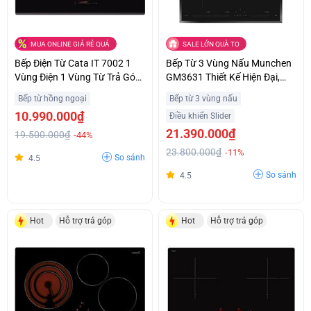
MUA ONLINE GIÁ RẺ QUÁ
SALE LỚN QUÀ TO
Bếp Điện Từ Cata IT 7002 1
Bếp Từ 3 Vùng Nấu Munchen
Vùng Điện 1 Vùng Từ Trả Góp
GM3631 Thiết Kế Hiện Đại,
0%
Sang Trọng Trả Góp 0%
Bếp từ hồng ngoại
Bếp từ 3 vùng nấu
10.990.000₫
Điều khiển Slider
21.390.000₫
19.500.000₫
-44%
23.800.000₫
-11%
So sánh
4.5
So sánh
4.5
Hot
Hỗ trợ trả góp
Hot
Hỗ trợ trả góp