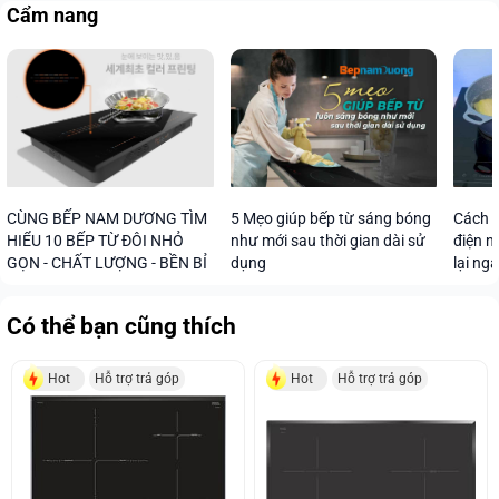
Cẩm nang
CÙNG BẾP NAM DƯƠNG TÌM
5 Mẹo giúp bếp từ sáng bóng
Cách s
HIỂU 10 BẾP TỪ ĐÔI NHỎ
như mới sau thời gian dài sử
điện n
GỌN - CHẤT LƯỢNG - BỀN BỈ
dụng
lại ng
Có thể bạn cũng thích
Hot
Hỗ trợ trả góp
Hot
Hỗ trợ trả góp