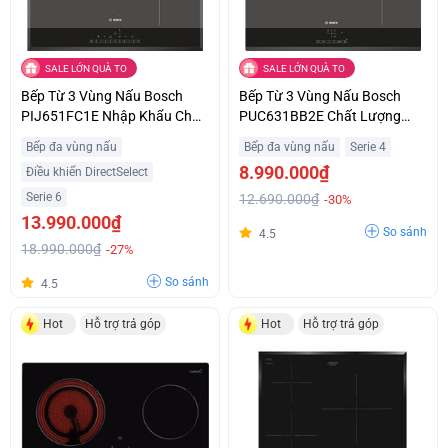
SALE LỚN QUÀ TO
SALE LỚN QUÀ TO
Bếp Từ 3 Vùng Nấu Bosch
Bếp Từ 3 Vùng Nấu Bosch
PIJ651FC1E Nhập Khẩu Châu
PUC631BB2E Chất Lượng
Âu Giá Siêu Ưu Đãi
Châu Âu Giá Tốt
Bếp đa vùng nấu
Bếp đa vùng nấu
Serie 4
8.990.000₫
Điều khiển DirectSelect
Serie 6
12.690.000₫
-30%
13.990.000₫
So sánh
4.5
18.990.000₫
-27%
So sánh
4.5
Hot
Hỗ trợ trả góp
Hot
Hỗ trợ trả góp