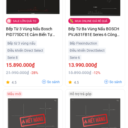
SALE LỚN QUÀ TO
MUA ONLINE GIÁ RẺ QUÁ
Bếp Từ 3 Vùng Nấu Bosch
Bếp Từ Ba Vùng Nấu BOSCH
PID775DC1E Cảm Biến Tự
PVJ631FB1E Series 6 Công
Động Hiện Đại Ưu Đãi Tốt
Suất 7400W Nhập Khẩu Châu
Bếp từ 3 vùng nấu
Bếp Flexinduction
Âu
Điều khiển Direct Select
Điều khiển DirectSelect
Serie 8
Serie 6
15.890.000₫
13.990.000₫
21.990.000₫
15.890.000₫
-28%
-12%
So sánh
So sánh
4.5
4.5
Mẫu mới
Hỗ trợ trả góp