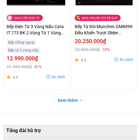
SALE LỚN QUÀ TO
MUA ONLINE GIÁ RẺ QUÁ
Bếp Điện Từ 3 Vùng Nấu Cata
Bếp Từ Đôi Munchen GM8999
IT 773 BK 2 Vùng Từ 1 Vùng
Điều Khiển Trượt Slider
Điện Giá Ưu Đãi
Control Siêu Ưu Đãi
20.250.000₫
Bếp hồng ngoại
22.500.000₫
-10%
Bếp từ 3 vùng nấu
12.990.000₫
So sánh
4.5
21.960.000₫
-41%
So sánh
4.5
Xem thêm
Tổng đài hỗ trợ