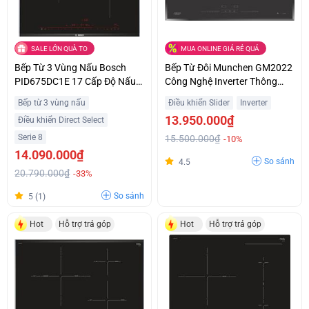
SALE LỚN QUÀ TO
MUA ONLINE GIÁ RẺ QUÁ
Bếp Từ 3 Vùng Nấu Bosch
Bếp Từ Đôi Munchen GM2022
PID675DC1E 17 Cấp Độ Nấu
Công Nghệ Inverter Thông
Trả Góp 0%
Minh Giá Sốc
Bếp từ 3 vùng nấu
Điều khiển Slider
Inverter
13.950.000₫
Điều khiển Direct Select
Serie 8
15.500.000₫
-10%
14.090.000₫
So sánh
4.5
20.790.000₫
-33%
So sánh
5 (1)
Hot
Hỗ trợ trả góp
Hot
Hỗ trợ trả góp