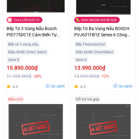
SALE LỚN QUÀ TO
MUA ONLINE GIÁ RẺ QUÁ
Bếp Từ 3 Vùng Nấu Bosch
Bếp Từ Ba Vùng Nấu BOSCH
PID775DC1E Cảm Biến Tự
PVJ631FB1E Series 6 Công
Động Hiện Đại Ưu Đãi Tốt
Suất 7400W Nhập Khẩu Châu
Bếp từ 3 vùng nấu
Bếp Flexinduction
Âu
Điều khiển Direct Select
Điều khiển DirectSelect
Serie 8
Serie 6
15.890.000₫
13.990.000₫
21.990.000₫
15.890.000₫
-28%
-12%
So sánh
So sánh
4.5
4.5
Mẫu mới
Hỗ trợ trả góp