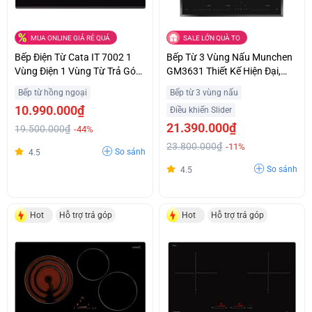
MUA ONLINE GIÁ RẺ QUÁ
SALE LỚN QUÀ TO
Bếp Điện Từ Cata IT 7002 1
Bếp Từ 3 Vùng Nấu Munchen
Vùng Điện 1 Vùng Từ Trả Góp
GM3631 Thiết Kế Hiện Đại,
0%
Sang Trọng Trả Góp 0%
Bếp từ hồng ngoại
Bếp từ 3 vùng nấu
10.990.000₫
Điều khiển Slider
21.390.000₫
19.500.000₫
-44%
23.800.000₫
-11%
So sánh
4.5
So sánh
4.5
Hot
Hỗ trợ trả góp
Hot
Hỗ trợ trả góp