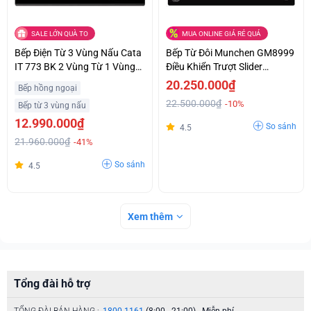
SALE LỚN QUÀ TO
MUA ONLINE GIÁ RẺ QUÁ
Bếp Điện Từ 3 Vùng Nấu Cata
Bếp Từ Đôi Munchen GM8999
IT 773 BK 2 Vùng Từ 1 Vùng
Điều Khiển Trượt Slider
Điện Giá Ưu Đãi
Control Siêu Ưu Đãi
20.250.000₫
Bếp hồng ngoại
22.500.000₫
-10%
Bếp từ 3 vùng nấu
12.990.000₫
So sánh
4.5
21.960.000₫
-41%
So sánh
4.5
Xem thêm
Tổng đài hỗ trợ
TỔNG ĐÀI BÁN HÀNG :
1800.1161
(8:00 - 21:00) - Miễn phí