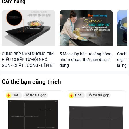
Cẩm nang
CÙNG BẾP NAM DƯƠNG TÌM
5 Mẹo giúp bếp từ sáng bóng
Cách s
HIỂU 10 BẾP TỪ ĐÔI NHỎ
như mới sau thời gian dài sử
điện n
GỌN - CHẤT LƯỢNG - BỀN BỈ
dụng
lại ng
Có thể bạn cũng thích
Hot
Hỗ trợ trả góp
Hot
Hỗ trợ trả góp