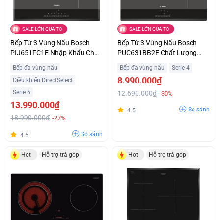
SALE LỚN QUÀ TO
SALE LỚN QUÀ TO
Bếp Từ 3 Vùng Nấu Bosch
Bếp Từ 3 Vùng Nấu Bosch
PIJ651FC1E Nhập Khẩu Châu
PUC631BB2E Chất Lượng
Âu Giá Siêu Ưu Đãi
Châu Âu Giá Tốt
Bếp đa vùng nấu
Bếp đa vùng nấu
Serie 4
8.990.000₫
Điều khiển DirectSelect
Serie 6
12.690.000₫
-30%
13.990.000₫
So sánh
4.5
18.990.000₫
-27%
So sánh
4.5
Hot
Hỗ trợ trả góp
Hot
Hỗ trợ trả góp