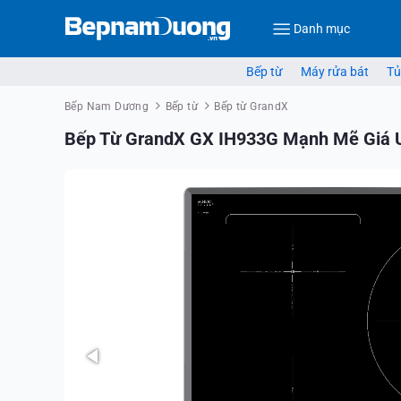
Danh mục
Bếp từ
Máy rửa bát
Tủ
Bếp Nam Dương
Bếp từ
Bếp từ GrandX
Bếp Từ GrandX GX IH933G Mạnh Mẽ Giá 