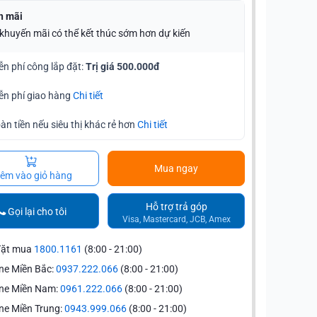
n mãi
 khuyến mãi có thể kết thúc sớm hơn dự kiến
ễn phí công lắp đặt:
Trị giá 500.000đ
ễn phí giao hàng
Chi tiết
àn tiền nếu siêu thị khác rẻ hơn
Chi tiết
Mua ngay
êm vào giỏ hàng
Hỗ trợ trả góp
Gọi lại cho tôi
Visa, Mastercard, JCB, Amex
đặt mua
1800.1161
(8:00 - 21:00)
ne Miền Bắc:
0937.222.066
(8:00 - 21:00)
ine Miền Nam:
0961.222.066
(8:00 - 21:00)
ne Miền Trung:
0943.999.066
(8:00 - 21:00)