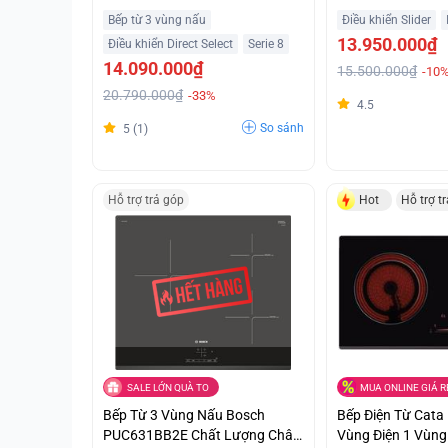
Góp 0%
Giá Sốc
Bếp từ 3 vùng nấu
Điều khiển Slider
13.950.000₫
Điều khiển Direct Select
Serie 8
14.090.000₫
15.500.000₫
-10
20.790.000₫
-33%
4.5
So sánh
5 (1)
Hỗ trợ trả góp
Hot
Hỗ trợ t
SALE LỚN QUÀ TO
MUA ONLINE GIÁ R
Bếp Từ 3 Vùng Nấu Bosch
Bếp Điện Từ Cata 
PUC631BB2E Chất Lượng Châu
Vùng Điện 1 Vùng