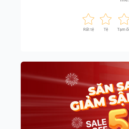
Rất tệ
Tệ
Tạm ổ