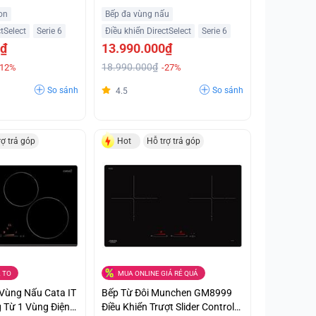
hập Khẩu Châu
Âu Giá Siêu Ưu Đãi
on
Bếp đa vùng nấu
tSelect
Serie 6
Điều khiển DirectSelect
Serie 6
0₫
13.990.000₫
18.990.000₫
-12%
-27%
So sánh
So sánh
4.5
rợ trả góp
Hot
Hỗ trợ trả góp
 TO
MUA ONLINE GIÁ RẺ QUÁ
 Vùng Nấu Cata IT
Bếp Từ Đôi Munchen GM8999
 Từ 1 Vùng Điện
Điều Khiển Trượt Slider Control