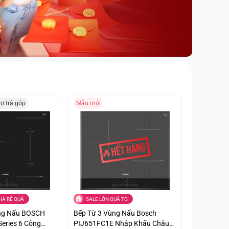
rợ trả góp
Mẫu mới
IÁ RẺ QUÁ
SALE LỚN QUÀ TO
ng Nấu BOSCH
Bếp Từ 3 Vùng Nấu Bosch
eries 6 Công
PIJ651FC1E Nhập Khẩu Châu