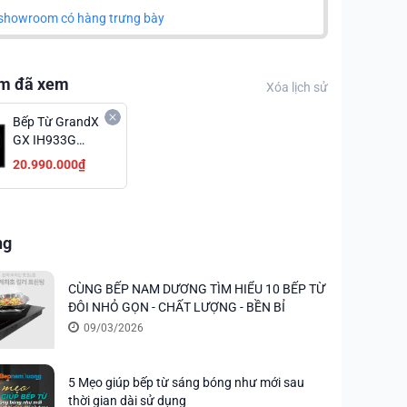
showroom có hàng trưng bày
m đã xem
Xóa lịch sử
Bếp Từ GrandX
GX IH933G
Mạnh Mẽ Giá
20.990.000₫
Ưu Đãi
ng
CÙNG BẾP NAM DƯƠNG TÌM HIỂU 10 BẾP TỪ
ĐÔI NHỎ GỌN - CHẤT LƯỢNG - BỀN BỈ
09/03/2026
5 Mẹo giúp bếp từ sáng bóng như mới sau
thời gian dài sử dụng