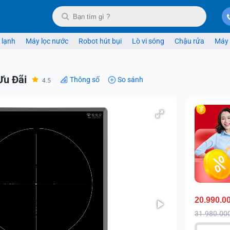
 lạnh
Máy lọc nước
Robot hút bụi
Lò vi sóng
Chậu rửa
Máy 
Ưu Đãi
Thông số
So sánh
4.5
20.990.0
31.980.00