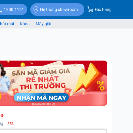
Giỏ hàng
1800.1161
Hệ thống showroom
hút mùi
Khóa
Máy giặt
00₫
0₫
-35%