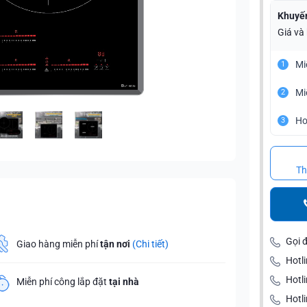
Khuyế
Giá và
Mi
1
Mi
2
Ho
3
Th
Gọi 
Giao hàng miễn phí
tận nơi
(Chi tiết)
Hotli
Hotl
Miễn phí công lắp đặt
tại nhà
Hotli