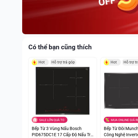
Có thể bạn cũng thích
Hot
Hỗ trợ trả góp
Hot
Hỗ trợ t
SALE LỚN QUÀ TO
MUA ONLINE GIÁ R
Bếp Từ 3 Vùng Nấu Bosch
Bếp Từ Đôi Mun
PID675DC1E 17 Cấp Độ Nấu Trả
Công Nghệ Invert