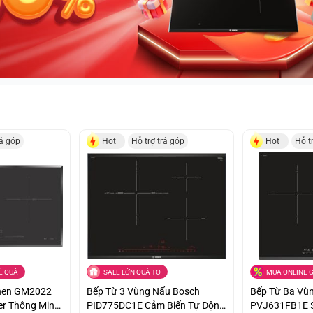
rả góp
Hot
Hỗ trợ trả góp
Hot
Hỗ t
Ẻ QUÁ
SALE LỚN QUÀ TO
MUA ONLINE G
chen GM2022
Bếp Từ 3 Vùng Nấu Bosch
Bếp Từ Ba Vù
er Thông Minh
PID775DC1E Cảm Biến Tự Động
PVJ631FB1E S