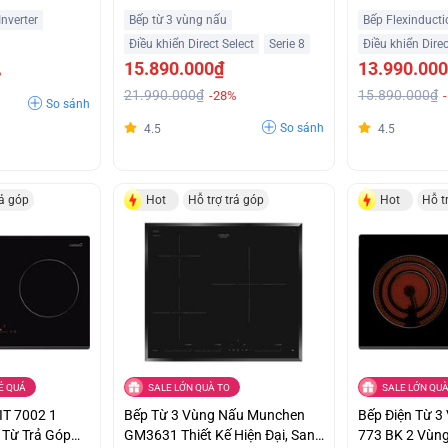
Hiện Đại Ưu Đãi Tốt
Suất 7400W N
Inverter
Bếp từ 3 vùng nấu
Bếp Flexinducti
Âu
Điều khiển Direct Select
Serie 8
Điều khiển Direc
15.890.000₫
13.990.00
%
21.990.000₫
15.890.000₫
-28%
So sánh
So sánh
4.5
4.5
rả góp
Hot
Hỗ trợ trả góp
Hot
Hỗ t
Ẻ QUÁ
SALE LỚN QUÀ TO
SALE LỚN QUÀ
IT 7002 1
Bếp Từ 3 Vùng Nấu Munchen
Bếp Điện Từ 3
 Từ Trả Góp
GM3631 Thiết Kế Hiện Đại, Sang
773 BK 2 Vùng