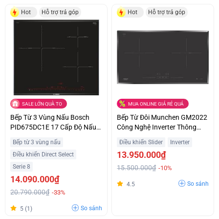
Hot
Hỗ trợ trả góp
Hot
Hỗ trợ trả góp
SALE LỚN QUÀ TO
MUA ONLINE GIÁ RẺ QUÁ
Bếp Từ 3 Vùng Nấu Bosch
Bếp Từ Đôi Munchen GM2022
PID675DC1E 17 Cấp Độ Nấu
Công Nghệ Inverter Thông
Trả Góp 0%
Minh Giá Sốc
Bếp từ 3 vùng nấu
Điều khiển Slider
Inverter
13.950.000₫
Điều khiển Direct Select
Serie 8
15.500.000₫
-10%
14.090.000₫
So sánh
4.5
20.790.000₫
-33%
So sánh
5 (1)