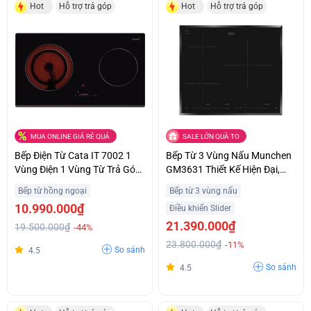
Hot
Hỗ trợ trả góp
Hot
Hỗ trợ trả góp
MUA ONLINE GIÁ RẺ QUÁ
SALE LỚN QUÀ TO
Bếp Điện Từ Cata IT 7002 1
Bếp Từ 3 Vùng Nấu Munchen
Vùng Điện 1 Vùng Từ Trả Góp
GM3631 Thiết Kế Hiện Đại,
0%
Sang Trọng Trả Góp 0%
Bếp từ hồng ngoại
Bếp từ 3 vùng nấu
10.990.000₫
Điều khiển Slider
21.390.000₫
19.500.000₫
-44%
23.800.000₫
-11%
So sánh
4.5
So sánh
4.5