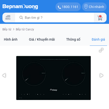
Chi nhánh
1800.1161
0
Bếp từ
Bếp từ Canzy
Hình ảnh
Giá / Khuyến mãi
Thông số
Đánh giá