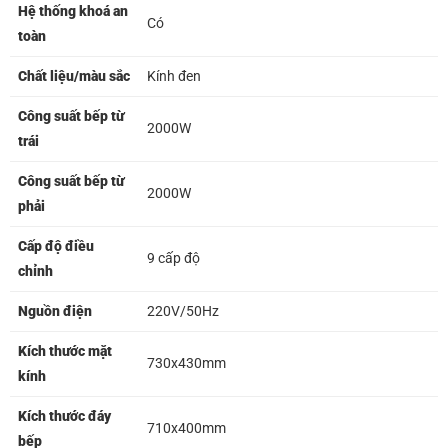
Hệ thống khoá an
Có
toàn
Chất liệu/màu sắc
Kính đen
Công suất bếp từ
2000W
trái
Công suất bếp từ
2000W
phải
Cấp độ điều
9 cấp độ
chỉnh
Nguồn điện
220V/50Hz
Kích thước mặt
730x430mm
kính
Kích thước đáy
710x400mm
bếp