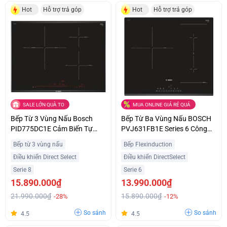
Hot
Hỗ trợ trả góp
Hot
Hỗ trợ trả góp
SALE LỚN QUÀ TO
MUA ONLINE GIÁ RẺ QUÁ
Bếp Từ 3 Vùng Nấu Bosch
Bếp Từ Ba Vùng Nấu BOSCH
PID775DC1E Cảm Biến Tự
PVJ631FB1E Series 6 Công
Động Hiện Đại Ưu Đãi Tốt
Suất 7400W Nhập Khẩu Châu
Bếp từ 3 vùng nấu
Bếp Flexinduction
Âu
Điều khiển Direct Select
Điều khiển DirectSelect
Serie 8
Serie 6
15.890.000₫
13.990.000₫
21.990.000₫
15.890.000₫
-28%
-12%
So sánh
So sánh
4.5
4.5