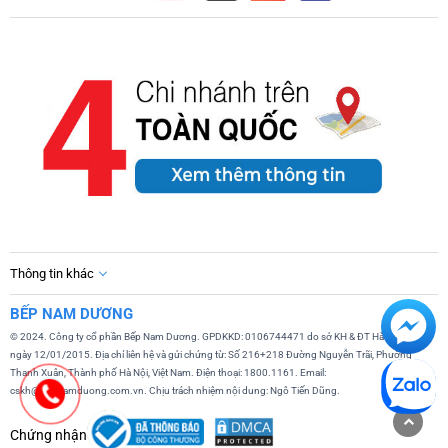
Thông tin khác
BẾP NAM DƯƠNG
© 2024. Công ty cổ phần Bếp Nam Dương. GPDKKD: 0106744471 do sở KH & ĐT Hà Nội cấp
ngày 12/01/2015. Địa chỉ liên hệ và gửi chứng từ: Số 216+218 Đường Nguyễn Trãi, Phường
Thanh Xuân, Thành phố Hà Nội, Việt Nam. Điện thoại: 1800.1161. Email:
cskh@bepnamduong.com.vn. Chịu trách nhiệm nội dung: Ngô Tiến Dũng.
Chứng nhận