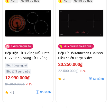
Hot
Hỗ trợ trả góp
Hot
Hỗ trợ trả góp
SALE LỚN QUÀ TO
MUA ONLINE GIÁ RẺ QUÁ
Bếp Điện Từ 3 Vùng Nấu Cata
Bếp Từ Đôi Munchen GM8999
IT 773 BK 2 Vùng Từ 1 Vùng
Điều Khiển Trượt Slider
Điện Giá Ưu Đãi
Control Siêu Ưu Đãi
20.250.000₫
Bếp hồng ngoại
22.500.000₫
-10%
Bếp từ 3 vùng nấu
12.990.000₫
So sánh
4.5
21.960.000₫
-41%
So sánh
4.5