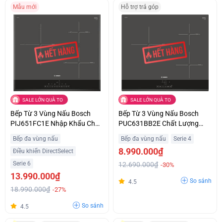
Mẫu mới
Hỗ trợ trả góp
SALE LỚN QUÀ TO
SALE LỚN QUÀ TO
Bếp Từ 3 Vùng Nấu Bosch
Bếp Từ 3 Vùng Nấu Bosch
PIJ651FC1E Nhập Khẩu Châu
PUC631BB2E Chất Lượng
Âu Giá Siêu Ưu Đãi
Châu Âu Giá Tốt
Bếp đa vùng nấu
Bếp đa vùng nấu
Serie 4
8.990.000₫
Điều khiển DirectSelect
Serie 6
12.690.000₫
-30%
13.990.000₫
So sánh
4.5
18.990.000₫
-27%
So sánh
4.5