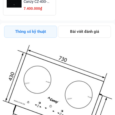
Canzy CZ-400-
2GB, Thiết Kế
7.400.000₫
Ytaly, An Toàn
Dễ Sử Dụng
Thông số kỹ thuật
Bài viết đánh giá