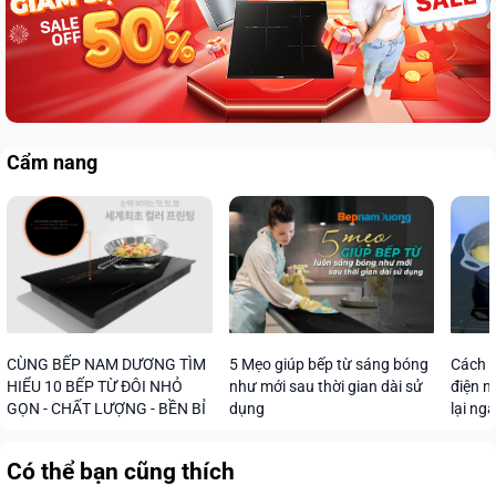
Cẩm nang
CÙNG BẾP NAM DƯƠNG TÌM
5 Mẹo giúp bếp từ sáng bóng
Cách s
HIỂU 10 BẾP TỪ ĐÔI NHỎ
như mới sau thời gian dài sử
điện n
GỌN - CHẤT LƯỢNG - BỀN BỈ
dụng
lại ng
Có thể bạn cũng thích