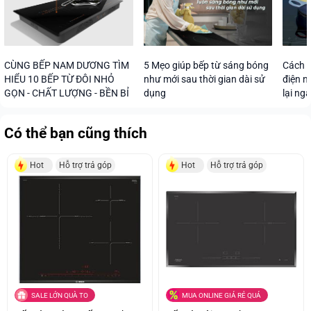
CÙNG BẾP NAM DƯƠNG TÌM
5 Mẹo giúp bếp từ sáng bóng
Cách s
HIỂU 10 BẾP TỪ ĐÔI NHỎ
như mới sau thời gian dài sử
điện n
GỌN - CHẤT LƯỢNG - BỀN BỈ
dụng
lại ng
Có thể bạn cũng thích
Hot
Hỗ trợ trả góp
Hot
Hỗ trợ trả góp
SALE LỚN QUÀ TO
MUA ONLINE GIÁ RẺ QUÁ