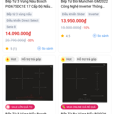
Bếp Từ 3 Vùng Nấu Bosch
Bếp Từ Đôi Munchen GM2022
PID675DC1E 17 Cấp Độ Nấu
Công Nghệ Inverter Thông
Trả Góp 0%
Minh Giá Sốc
Bếp từ 3 vùng nấu
Điều khiển Slider
Inverter
13.950.000₫
Điều khiển Direct Select
Serie 8
15.500.000₫
-10%
14.090.000₫
So sánh
4.5
20.790.000₫
-33%
So sánh
5 (1)
Hot
Hỗ trợ trả góp
Hot
Hỗ trợ trả góp
SALE LỚN QUÀ TO
MUA ONLINE GIÁ RẺ QUÁ
Bếp Từ 3 Vùng Nấu Bosch
Bếp Từ Ba Vùng Nấu BOSCH