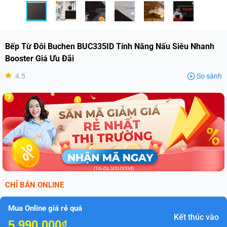
Bếp Từ Đôi Buchen BUC335ID Tính Năng Nấu Siêu Nhanh
Booster Giá Ưu Đãi
4.5
So sánh
CHỈ BÁN ONLINE
Mua Online giá rẻ quá
Kết thúc vào
5.990.000₫