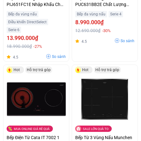
PIJ651FC1E Nhập Khẩu Châu
PUC631BB2E Chất Lượng
Âu Giá Siêu Ưu Đãi
Châu Âu Giá Tốt
Bếp đa vùng nấu
Bếp đa vùng nấu
Serie 4
8.990.000₫
Điều khiển DirectSelect
Serie 6
12.690.000₫
-30%
13.990.000₫
So sánh
4.5
18.990.000₫
-27%
So sánh
4.5
Hot
Hỗ trợ trả góp
Hot
Hỗ trợ trả góp
MUA ONLINE GIÁ RẺ QUÁ
SALE LỚN QUÀ TO
Bếp Điện Từ Cata IT 7002 1
Bếp Từ 3 Vùng Nấu Munchen