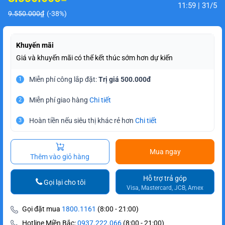
11:59 | 31/5
9.550.000₫
(-38%)
Khuyến mãi
Giá và khuyến mãi có thể kết thúc sớm hơn dự kiến
Miễn phí công lắp đặt:
Trị giá 500.000đ
1
Miễn phí giao hàng
Chi tiết
2
Hoàn tiền nếu siêu thị khác rẻ hơn
Chi tiết
3
Mua ngay
Thêm vào giỏ hàng
Hỗ trợ trả góp
Gọi lại cho tôi
Visa, Mastercard, JCB, Amex
Gọi đặt mua
1800.1161
(8:00 - 21:00)
Hotline Miền Bắc:
0937.222.066
(8:00 - 21:00)