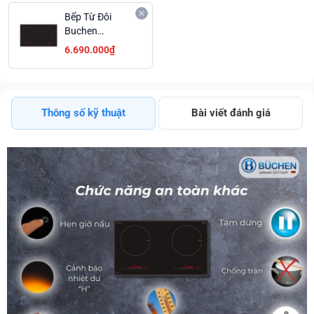
Bếp Từ Đôi
Buchen
BUC335ID Tính
6.690.000₫
Năng Nấu Siêu
Nhanh Booster
Giá Ưu Đãi
Thông số kỹ thuật
Bài viết đánh giá