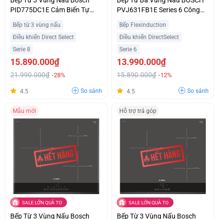
PID775DC1E Cảm Biến Tự
PVJ631FB1E Series 6 Công
Động Hiện Đại Ưu Đãi Tốt
Suất 7400W Nhập Khẩu Châu
Bếp từ 3 vùng nấu
Bếp Flexinduction
Âu
Điều khiển Direct Select
Điều khiển DirectSelect
Serie 8
Serie 6
15.890.000₫
13.990.000₫
21.990.000₫
15.890.000₫
-28%
-12%
So sánh
So sánh
4.5
4.5
Mẫu mới
Hỗ trợ trả góp
SALE LỚN QUÀ TO
SALE LỚN QUÀ TO
Bếp Từ 3 Vùng Nấu Bosch
Bếp Từ 3 Vùng Nấu Bosch