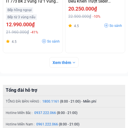
IT 773 BK 2 Vùng Từ 1 Vùng
Điều Khiển Trượt Slider
Điện Giá Ưu Đãi
Control Siêu Ưu Đãi
20.250.000₫
Bếp hồng ngoại
22.500.000₫
-10%
Bếp từ 3 vùng nấu
12.990.000₫
So sánh
4.5
21.960.000₫
-41%
So sánh
4.5
Xem thêm
Tổng đài hỗ trợ
TỔNG ĐÀI BÁN HÀNG :
1800.1161
(8:00 - 21:00) - Miễn phí
Hotline Miền Bắc :
0937.222.066
(8:00 - 21:00)
Hotline Miền Nam :
0961.222.066
(8:00 - 21:00)