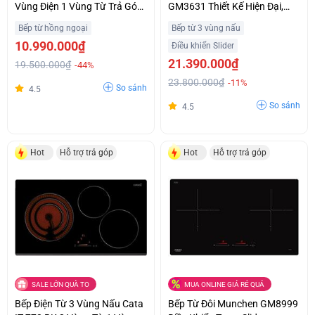
Vùng Điện 1 Vùng Từ Trả Góp
GM3631 Thiết Kế Hiện Đại,
0%
Sang Trọng Trả Góp 0%
Bếp từ hồng ngoại
Bếp từ 3 vùng nấu
10.990.000₫
Điều khiển Slider
21.390.000₫
19.500.000₫
-44%
23.800.000₫
-11%
So sánh
4.5
So sánh
4.5
Hot
Hỗ trợ trả góp
Hot
Hỗ trợ trả góp
SALE LỚN QUÀ TO
MUA ONLINE GIÁ RẺ QUÁ
Bếp Điện Từ 3 Vùng Nấu Cata
Bếp Từ Đôi Munchen GM8999