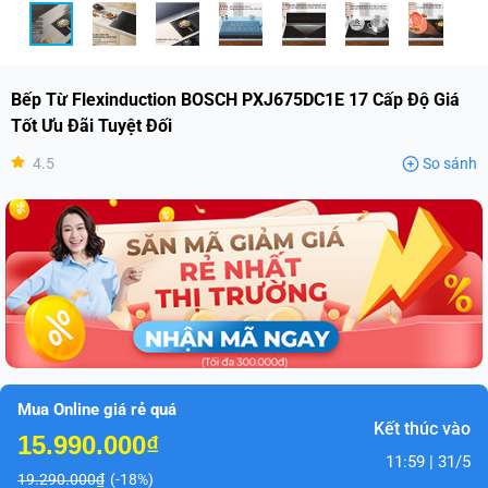
Bếp Từ Flexinduction BOSCH PXJ675DC1E 17 Cấp Độ Giá
Tốt Ưu Đãi Tuyệt Đối
4.5
So sánh
Mua Online giá rẻ quá
Kết thúc vào
15.990.000₫
11:59 | 31/5
19.290.000₫
(-18%)