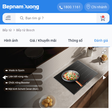
Chi nhánh
1800.1161
0
Bếp từ
Bếp từ Bosch
Hình ảnh
Giá / Khuyến mãi
Thông số
Đánh giá