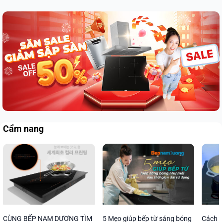
Cẩm nang
CÙNG BẾP NAM DƯƠNG TÌM
5 Mẹo giúp bếp từ sáng bóng
Cách s