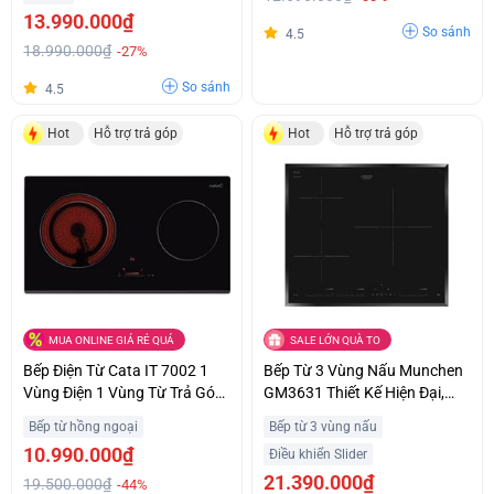
13.990.000₫
So sánh
4.5
18.990.000₫
-27%
So sánh
4.5
Hot
Hỗ trợ trả góp
Hot
Hỗ trợ trả góp
MUA ONLINE GIÁ RẺ QUÁ
SALE LỚN QUÀ TO
Bếp Điện Từ Cata IT 7002 1
Bếp Từ 3 Vùng Nấu Munchen
Vùng Điện 1 Vùng Từ Trả Góp
GM3631 Thiết Kế Hiện Đại,
0%
Sang Trọng Trả Góp 0%
Bếp từ hồng ngoại
Bếp từ 3 vùng nấu
10.990.000₫
Điều khiển Slider
21.390.000₫
19.500.000₫
-44%