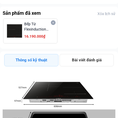
Sản phẩm đã xem
Xóa lịch sử
Bếp Từ
Flexinduction
BOSCH
16.190.000₫
PXJ675DC1E
17 Cấp Độ Giá
Tốt Ưu Đãi Tuyệt
Đối
Thông số kỹ thuật
Bài viết đánh giá