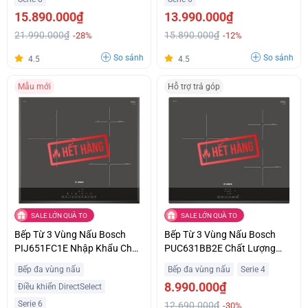
15.890.000₫
13.990.000₫
21.990.000₫
15.890.000₫
-28%
-12%
So sánh
So sánh
4.5
4.5
Mẫu mới
Hỗ trợ trả góp
SALE LỚN QUÀ TO
SALE LỚN QUÀ TO
Bếp Từ 3 Vùng Nấu Bosch
Bếp Từ 3 Vùng Nấu Bosch
PIJ651FC1E Nhập Khẩu Châu
PUC631BB2E Chất Lượng
Âu Giá Siêu Ưu Đãi
Châu Âu Giá Tốt
Bếp đa vùng nấu
Bếp đa vùng nấu
Serie 4
8.990.000₫
Điều khiển DirectSelect
Serie 6
12.690.000₫
-30%