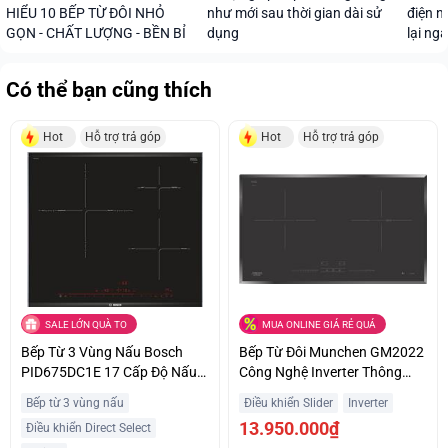
HIỂU 10 BẾP TỪ ĐÔI NHỎ
như mới sau thời gian dài sử
điện n
GỌN - CHẤT LƯỢNG - BỀN BỈ
dụng
lại ng
Có thể bạn cũng thích
Hot
Hỗ trợ trả góp
Hot
Hỗ trợ trả góp
SALE LỚN QUÀ TO
MUA ONLINE GIÁ RẺ QUÁ
Bếp Từ 3 Vùng Nấu Bosch
Bếp Từ Đôi Munchen GM2022
PID675DC1E 17 Cấp Độ Nấu
Công Nghệ Inverter Thông
Trả Góp 0%
Minh Giá Sốc
Bếp từ 3 vùng nấu
Điều khiển Slider
Inverter
13.950.000₫
Điều khiển Direct Select