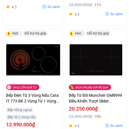
23.800.000₫
-11%
So sánh
4.5
So sánh
4.5
Hot
Hỗ trợ trả góp
Hot
Hỗ trợ trả góp
SALE LỚN QUÀ TO
MUA ONLINE GIÁ RẺ QUÁ
Bếp Điện Từ 3 Vùng Nấu Cata
Bếp Từ Đôi Munchen GM8999
IT 773 BK 2 Vùng Từ 1 Vùng
Điều Khiển Trượt Slider
Điện Giá Ưu Đãi
Control Siêu Ưu Đãi
20.250.000₫
Bếp hồng ngoại
22.500.000₫
-10%
Bếp từ 3 vùng nấu
12.990.000₫
So sánh
4.5