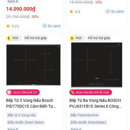
Serie 8
15.500.000₫
-10%
14.090.000₫
So sánh
4.5
20.790.000₫
-33%
So sánh
5 (1)
Hot
Hỗ trợ trả góp
Hot
Hỗ trợ trả góp
SALE LỚN QUÀ TO
MUA ONLINE GIÁ RẺ QUÁ
Bếp Từ 3 Vùng Nấu Bosch
Bếp Từ Ba Vùng Nấu BOSCH
PID775DC1E Cảm Biến Tự
PVJ631FB1E Series 6 Công
Động Hiện Đại Ưu Đãi Tốt
Suất 7400W Nhập Khẩu Châu
Bếp từ 3 vùng nấu
Bếp Flexinduction
Âu
Điều khiển Direct Select
Điều khiển DirectSelect
Serie 8
Serie 6