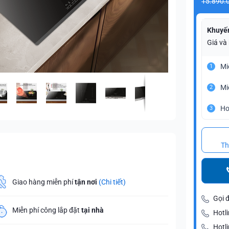
15.890.
Khuyế
Giá và
Mi
1
Mi
2
Ho
3
Th
Giao hàng miễn phí
tận nơi
(Chi tiết)
Gọi 
Miễn phí công lắp đặt
tại nhà
Hotli
Hotl