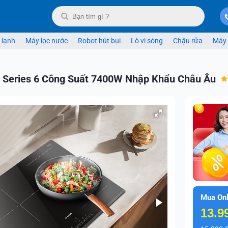
 lạnh
Máy lọc nước
Robot hút bụi
Lò vi sóng
Chậu rửa
Máy 
Series 6 Công Suất 7400W Nhập Khẩu Châu Âu
Mua Onl
13.9