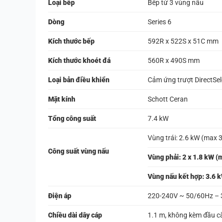
Loại bếp
Bếp từ 3 vùng nấu
Dòng
Series 6
Kích thước bếp
592R x 522S x 51C mm
Kích thước khoét đá
560R x 490S mm
Loại bản điều khiển
Cảm ứng trượt DirectSe
Mặt kính
Schott Ceran
Tổng công suất
7.4 kW
Vùng trái: 2.6 kW (max 
Công suất vùng nấu
Vùng phải: 2 x 1.8 kW (
Vùng nấu kết hợp: 3.6 
Điện áp
220-240V ~ 50/60Hz –
Chiều dài dây cáp
1.1 m, không kèm đầu 