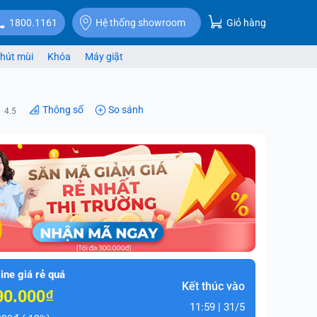
Giỏ hàng
1800.1161
Hệ thống showroom
hút mùi
Khóa
Máy giặt
Thông số
So sánh
4.5
ine giá rẻ quá
Kết thúc vào
90.000₫
11:59 | 31/5