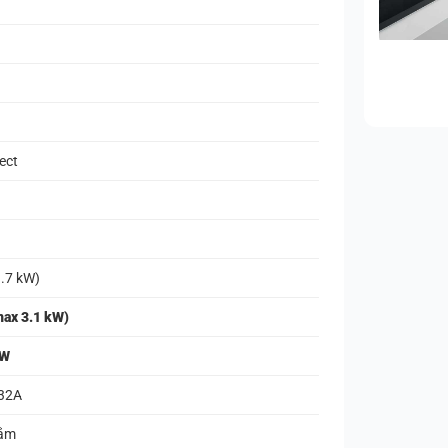
lect
3.7 kW)
max 3.1 kW)
kW
 32A
cắm