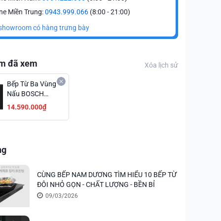
ne Miền Trung:
0943.999.066
(8:00 - 21:00)
showroom có hàng trưng bày
m đã xem
Xóa lịch sử
Bếp Từ Ba Vùng
Nấu BOSCH
PVJ631FB1E
14.590.000₫
Series 6 Công
Suất 7400W
Nhập Khẩu
Châu Âu
ng
CÙNG BẾP NAM DƯƠNG TÌM HIỂU 10 BẾP TỪ
ĐÔI NHỎ GỌN - CHẤT LƯỢNG - BỀN BỈ
09/03/2026