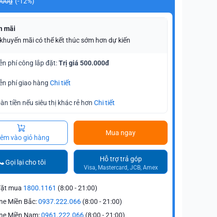
000₫
(-12%)
n mãi
 khuyến mãi có thể kết thúc sớm hơn dự kiến
ễn phí công lắp đặt:
Trị giá 500.000đ
ễn phí giao hàng
Chi tiết
àn tiền nếu siêu thị khác rẻ hơn
Chi tiết
Mua ngay
êm vào giỏ hàng
Hỗ trợ trả góp
Gọi lại cho tôi
Visa, Mastercard, JCB, Amex
đặt mua
1800.1161
(8:00 - 21:00)
ne Miền Bắc:
0937.222.066
(8:00 - 21:00)
ine Miền Nam:
0961.222.066
(8:00 - 21:00)