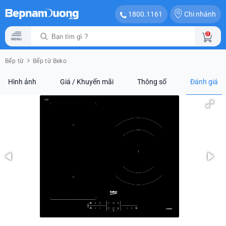
Chi nhánh
1800.1161
0
Bếp từ
Bếp từ Beko
Hình ảnh
Giá / Khuyến mãi
Thông số
Đánh giá