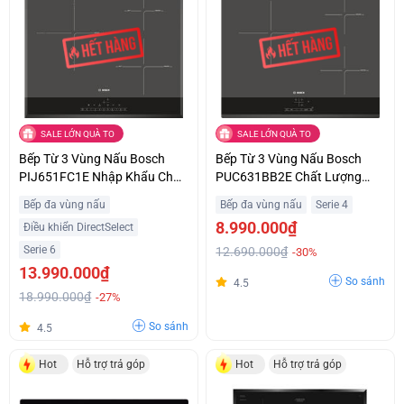
SALE LỚN QUÀ TO
SALE LỚN QUÀ TO
Bếp Từ 3 Vùng Nấu Bosch
Bếp Từ 3 Vùng Nấu Bosch
PIJ651FC1E Nhập Khẩu Châu
PUC631BB2E Chất Lượng
Âu Giá Siêu Ưu Đãi
Châu Âu Giá Tốt
Bếp đa vùng nấu
Bếp đa vùng nấu
Serie 4
8.990.000₫
Điều khiển DirectSelect
Serie 6
12.690.000₫
-30%
13.990.000₫
So sánh
4.5
18.990.000₫
-27%
So sánh
4.5
Hot
Hỗ trợ trả góp
Hot
Hỗ trợ trả góp