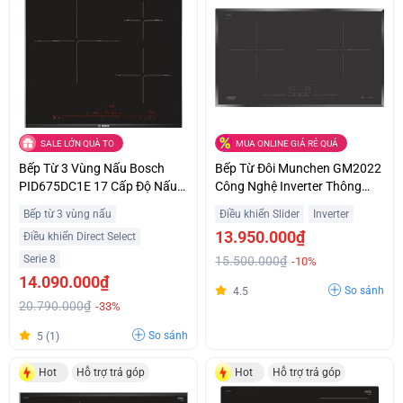
SALE LỚN QUÀ TO
MUA ONLINE GIÁ RẺ QUÁ
Bếp Từ 3 Vùng Nấu Bosch
Bếp Từ Đôi Munchen GM2022
PID675DC1E 17 Cấp Độ Nấu
Công Nghệ Inverter Thông
Trả Góp 0%
Minh Giá Sốc
Bếp từ 3 vùng nấu
Điều khiển Slider
Inverter
13.950.000₫
Điều khiển Direct Select
Serie 8
15.500.000₫
-10%
14.090.000₫
So sánh
4.5
20.790.000₫
-33%
So sánh
5 (1)
Hot
Hỗ trợ trả góp
Hot
Hỗ trợ trả góp