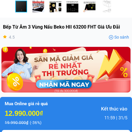
Bếp Từ Âm 3 Vùng Nấu Beko HII 63200 FHT Giá Ưu Đãi
4.5
So sánh
Mua Online giá rẻ quá
Kết thúc vào
12.990.000₫
11:59 | 31/5
19.990.000₫
(-36%)