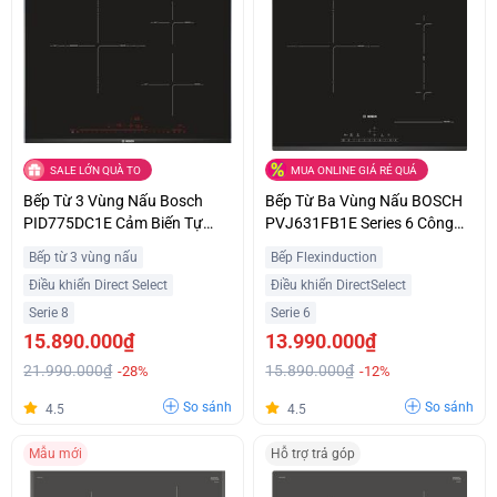
SALE LỚN QUÀ TO
MUA ONLINE GIÁ RẺ QUÁ
Bếp Từ 3 Vùng Nấu Bosch
Bếp Từ Ba Vùng Nấu BOSCH
PID775DC1E Cảm Biến Tự
PVJ631FB1E Series 6 Công
Động Hiện Đại Ưu Đãi Tốt
Suất 7400W Nhập Khẩu Châu
Bếp từ 3 vùng nấu
Bếp Flexinduction
Âu
Điều khiển Direct Select
Điều khiển DirectSelect
Serie 8
Serie 6
15.890.000₫
13.990.000₫
21.990.000₫
15.890.000₫
-28%
-12%
So sánh
So sánh
4.5
4.5
Mẫu mới
Hỗ trợ trả góp