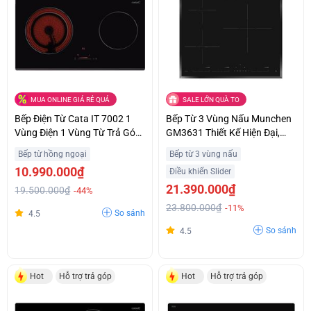
MUA ONLINE GIÁ RẺ QUÁ
SALE LỚN QUÀ TO
Bếp Điện Từ Cata IT 7002 1
Bếp Từ 3 Vùng Nấu Munchen
Vùng Điện 1 Vùng Từ Trả Góp
GM3631 Thiết Kế Hiện Đại,
0%
Sang Trọng Trả Góp 0%
Bếp từ hồng ngoại
Bếp từ 3 vùng nấu
10.990.000₫
Điều khiển Slider
21.390.000₫
19.500.000₫
-44%
23.800.000₫
-11%
So sánh
4.5
So sánh
4.5
Hot
Hỗ trợ trả góp
Hot
Hỗ trợ trả góp