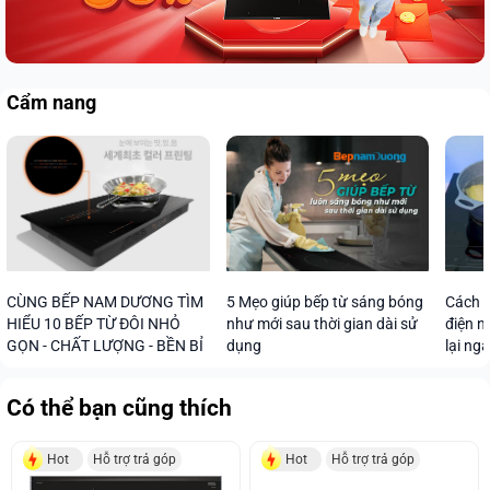
Cẩm nang
CÙNG BẾP NAM DƯƠNG TÌM
5 Mẹo giúp bếp từ sáng bóng
Cách s
HIỂU 10 BẾP TỪ ĐÔI NHỎ
như mới sau thời gian dài sử
điện n
GỌN - CHẤT LƯỢNG - BỀN BỈ
dụng
lại ng
Có thể bạn cũng thích
Hot
Hỗ trợ trả góp
Hot
Hỗ trợ trả góp