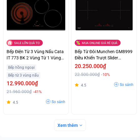
SALE LỚN QUÀ TO
MUA ONLINE GIÁ RẺ QUÁ
Bếp Điện Từ 3 Vùng Nấu Cata
Bếp Từ Đôi Munchen GM8999
IT 773 BK 2 Vùng Từ 1 Vùng
Điều Khiển Trượt Slider
Điện Giá Ưu Đãi
Control Siêu Ưu Đãi
20.250.000₫
Bếp hồng ngoại
22.500.000₫
-10%
Bếp từ 3 vùng nấu
12.990.000₫
So sánh
4.5
21.960.000₫
-41%
So sánh
4.5
Xem thêm