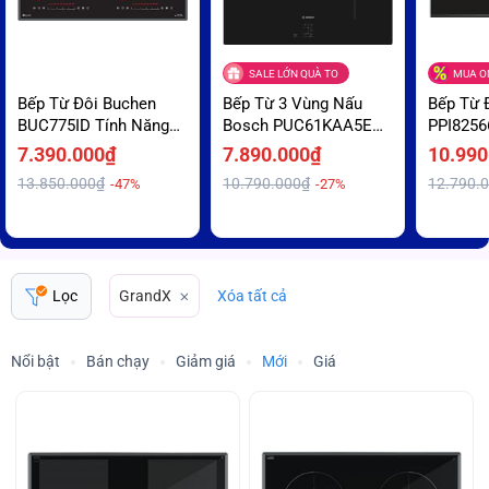
SALE LỚN QUÀ TO
MUA ON
Bếp Từ Đôi Buchen
Bếp Từ 3 Vùng Nấu
Bếp Từ 
BUC775ID Tính Năng
Bosch PUC61KAA5E
PPI8256
Gia Nhiệt Nhanh
Nấu Nhanh Booster Ưu
khiển C
7.390.000₫
7.890.000₫
10.990
Booster Giá Sập Sàn
Đãi Giá Sốc
Chạm Tố
13.850.000₫
10.790.000₫
12.790.
-47%
-27%
Trả Góp
Lọc
GrandX
Xóa tất cả
Nổi bật
Bán chạy
Giảm giá
Mới
Giá