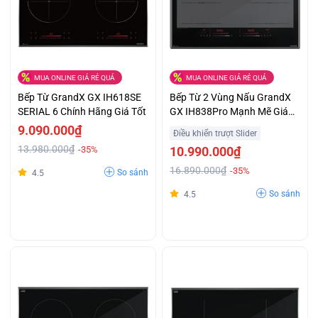
MUA ONLINE GIÁ RẺ QUÁ
MUA ONLINE GIÁ RẺ QUÁ
Bếp Từ GrandX GX IH618SE
Bếp Từ 2 Vùng Nấu GrandX
SERIAL 6 Chính Hãng Giá Tốt
GX IH838Pro Mạnh Mẽ Giá
Tốt
9.090.000₫
Điều khiển trượt Slider
13.980.000₫
-35%
10.990.000₫
16.890.000₫
-35%
So sánh
4.5
So sánh
4.5