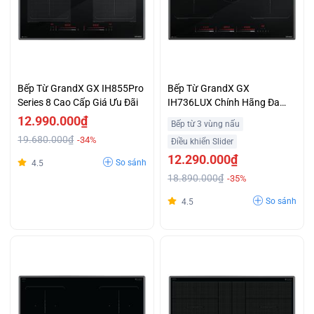
Bếp Từ GrandX GX IH855Pro
Bếp Từ GrandX GX
Series 8 Cao Cấp Giá Ưu Đãi
IH736LUX Chính Hãng Đa
Năng Giá Tốt
12.990.000₫
Bếp từ 3 vùng nấu
19.680.000₫
-34%
Điều khiển Slider
12.290.000₫
So sánh
4.5
18.890.000₫
-35%
So sánh
4.5