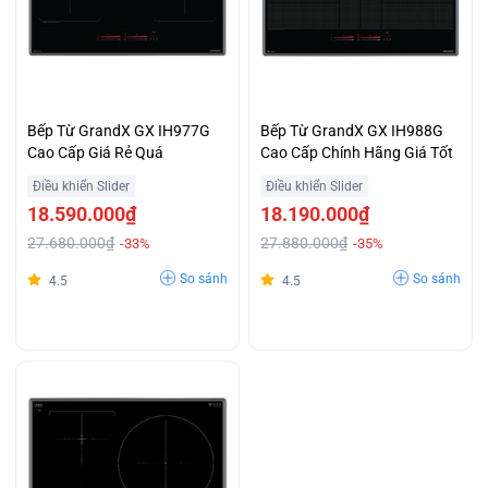
Bếp Từ GrandX GX IH977G
Bếp Từ GrandX GX IH988G
Cao Cấp Giá Rẻ Quá
Cao Cấp Chính Hãng Giá Tốt
Điều khiển Slider
Điều khiển Slider
18.590.000₫
18.190.000₫
27.680.000₫
27.880.000₫
-33%
-35%
So sánh
So sánh
4.5
4.5