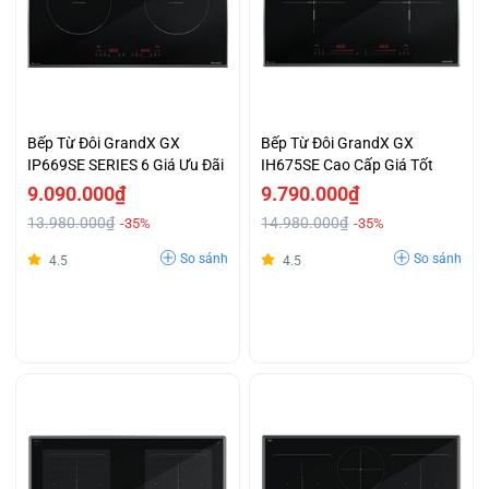
Bếp Từ Đôi GrandX GX
Bếp Từ Đôi GrandX GX
IP669SE SERIES 6 Giá Ưu Đãi
IH675SE Cao Cấp Giá Tốt
9.090.000₫
9.790.000₫
13.980.000₫
14.980.000₫
-35%
-35%
So sánh
So sánh
4.5
4.5