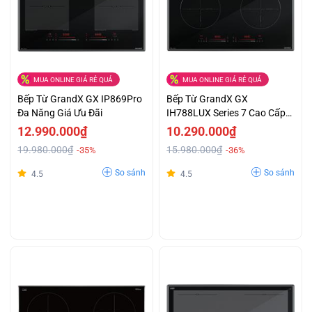
MUA ONLINE GIÁ RẺ QUÁ
MUA ONLINE GIÁ RẺ QUÁ
Bếp Từ GrandX GX IP869Pro
Bếp Từ GrandX GX
Đa Năng Giá Ưu Đãi
IH788LUX Series 7 Cao Cấp
Giá Ưu Đãi
12.990.000₫
10.290.000₫
19.980.000₫
15.980.000₫
-35%
-36%
So sánh
So sánh
4.5
4.5