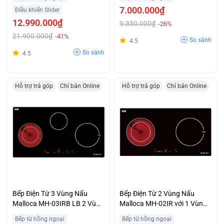
Đặc Biệt
7.000.000₫
Điều khiển Slider
12.990.000₫
9.350.000₫
-26%
21.900.000₫
-41%
So sánh
4.5
So sánh
4.5
Hỗ trợ trả góp
Chỉ bán Online
Hỗ trợ trả góp
Chỉ bán Online
Bếp Điện Từ 3 Vùng Nấu
Bếp Điện Từ 2 Vùng Nấu
Malloca MH-03IRB LB 2 Vùng
Malloca MH-02IR với 1 Vùng
Từ 1 Vùng Điện Giá Ưu Đãi
Từ Và 1 Vùng Hồng Ngoại Hỗ
Bếp từ hồng ngoại
Bếp từ hồng ngoại
Trợ Trả Góp