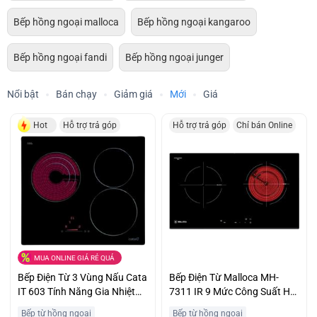
Bếp hồng ngoại malloca
Bếp hồng ngoại kangaroo
Bếp hồng ngoại fandi
Bếp hồng ngoại junger
Nổi bật
Bán chạy
Giảm giá
Mới
Giá
Hot
Hỗ trợ trả góp
Hỗ trợ trả góp
Chỉ bán Online
MUA ONLINE GIÁ RẺ QUÁ
Bếp Điện Từ 3 Vùng Nấu Cata
Bếp Điện Từ Malloca MH-
IT 603 Tính Năng Gia Nhiệt
7311 IR 9 Mức Công Suất Hỗ
Nhanh Booster Khuyễn Mại
Trợ Trả Góp
Bếp từ hồng ngoại
Bếp từ hồng ngoại