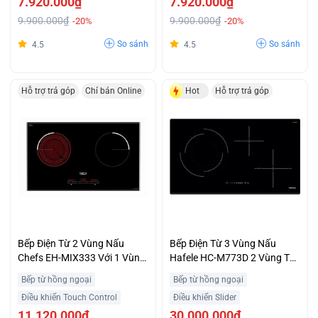
7.920.000₫
7.920.000₫
9.900.000₫
9.900.000₫
-20%
-20%
So sánh
So sánh
4.5
4.5
Hỗ trợ trả góp
Chỉ bán Online
Hot
Hỗ trợ trả góp
Bếp Điện Từ 2 Vùng Nấu
Bếp Điện Từ 3 Vùng Nấu
Chefs EH-MIX333 Với 1 Vùng
Hafele HC-M773D 2 Vùng Từ
Từ 1 Vùng Hồng Ngoại Trả
1 Vùng Điện Giá Ưu Đãi
Bếp từ hồng ngoại
Bếp từ hồng ngoại
Góp Không Lãi Suất
Điều khiển Touch Control
Điều khiển Slider
11.120.000₫
30.000.000₫