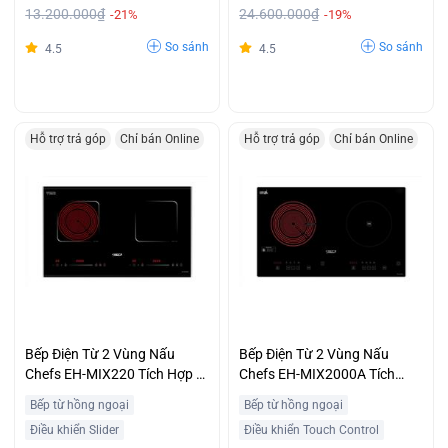
13.200.000₫
24.600.000₫
-21%
-19%
So sánh
So sánh
4.5
4.5
Hỗ trợ trả góp
Chỉ bán Online
Hỗ trợ trả góp
Chỉ bán Online
Bếp Điện Từ 2 Vùng Nấu
Bếp Điện Từ 2 Vùng Nấu
Chefs EH-MIX220 Tích Hợp 1
Chefs EH-MIX2000A Tích
Vùng Từ Và 1 Vùng Hồng
Hợp 1 Vùng Hồng Ngoại Và 1
Bếp từ hồng ngoại
Bếp từ hồng ngoại
Ngoại Ưu Đãi Lớn
Vùng Từ Trả Góp Không Lãi
Điều khiển Slider
Điều khiển Touch Control
Suất