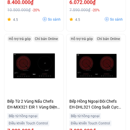
8.400.000₫
6.072.000₫
10.500.000₫
7.590.000₫
-20%
-20%
So sánh
So sánh
4.5
4.5
Hỗ trợ trả góp
Chỉ bán Online
Hỗ trợ trả góp
Chỉ bán Online
Bếp Từ 2 Vùng Nấu Chefs
Bếp Hồng Ngoại Đôi Chefs
EH-MIX321 EIR 1 Vùng Điện 1
EH-DHL321 Công Suất Cực
Vùng Từ Ưu Đãi Đặc Biệt
Đại 4400W Giá Cực Hấp Dẫn
Bếp từ hồng ngoại
Bếp từ hồng ngoại
Điều khiển Touch Control
Điều khiển Touch Control