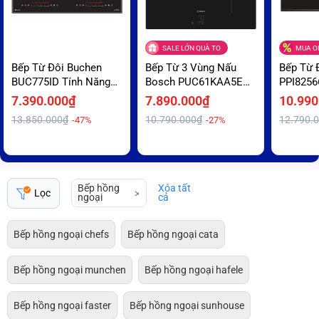
SALE LỚN QUÀ TO
MUA ON
Bếp Từ Đôi Buchen
Bếp Từ 3 Vùng Nấu
Bếp Từ 
BUC775ID Tính Năng
Bosch PUC61KAA5E
PPI8256
Gia Nhiệt Nhanh
Nấu Nhanh Booster Ưu
khiển C
7.390.000₫
7.890.000₫
10.990
Booster Giá Sập Sàn
Đãi Giá Sốc
Chạm Tố
13.850.000₫
10.790.000₫
12.790.
-47%
-27%
Trả Góp
Bếp hồng
Xóa tất
Lọc
ngoại
cả
Bếp hồng ngoại chefs
Bếp hồng ngoại cata
Bếp hồng ngoại munchen
Bếp hồng ngoại hafele
Bếp hồng ngoại faster
Bếp hồng ngoại sunhouse