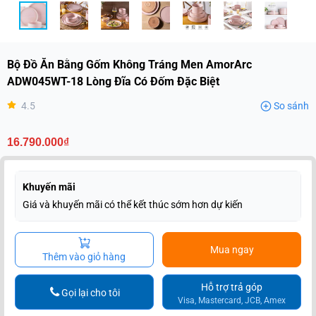
Bộ Đồ Ăn Bằng Gốm Không Tráng Men AmorArc
ADW045WT-18 Lòng Đĩa Có Đốm Đặc Biệt
4.5
So sánh
16.790.000₫
Khuyến mãi
Giá và khuyến mãi có thể kết thúc sớm hơn dự kiến
Mua ngay
Thêm vào giỏ hàng
Hỗ trợ trả góp
Gọi lại cho tôi
Visa, Mastercard, JCB, Amex