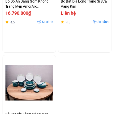
Bộ Đồ Ăn Bằng Gốm Không
Bộ Bát Đĩa Lòng Trắng Sỉ Sữa
Tráng Men AmorArc
Vàng Kim
ADW045WT-18 Lòng Đĩa Có
16.790.000₫
Liên hệ
Đốm Đặc Biệt
So sánh
So sánh
4.5
4.5
Bộ Bát Đĩa Lòng Trắng Men