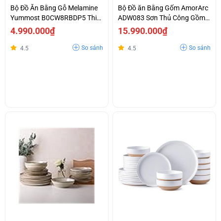
Bộ Đồ Ăn Bằng Gỗ Melamine
Bộ Đồ ăn Bằng Gốm AmorArc
Yummost B0CW8RBDP5 Thiết
ADW083 Sơn Thủ Công Gồm
Kế Vuông Vức Đen Vàng Sang
24 Sản Phẩm
4.990.000₫
15.990.000₫
Trọng GIá Tốt
So sánh
So sánh
4.5
4.5