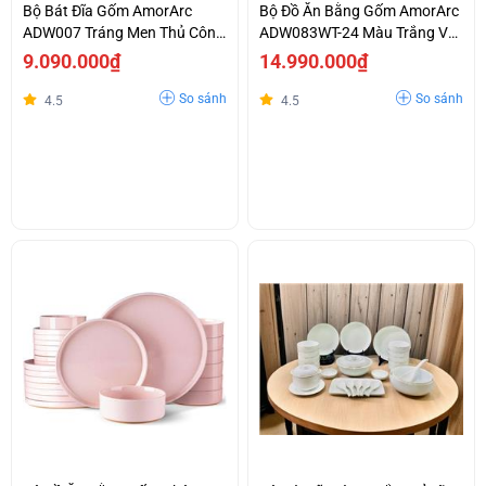
Bộ Bát Đĩa Gốm AmorArc
Bộ Đồ Ăn Bằng Gốm AmorArc
ADW007 Tráng Men Thủ Công
ADW083WT-24 Màu Trắng Với
Cao Cấp Màu Cappuccino
Vành Lượn Sóng Độc Đáo Trả
9.090.000₫
14.990.000₫
Chống Nứt Vỡ Giá Tốt
Góp 0%
So sánh
So sánh
4.5
4.5