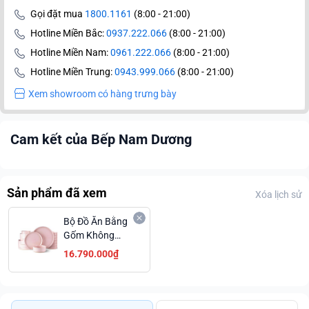
Gọi đặt mua
1800.1161
(8:00 - 21:00)
Hotline Miền Bắc:
0937.222.066
(8:00 - 21:00)
Hotline Miền Nam:
0961.222.066
(8:00 - 21:00)
Hotline Miền Trung:
0943.999.066
(8:00 - 21:00)
Xem showroom có hàng trưng bày
Cam kết của Bếp Nam Dương
Sản phẩm đã xem
Xóa lịch sử
Bộ Đồ Ăn Bằng
Gốm Không
Tráng Men
16.790.000₫
AmorArc
ADW045WT-18
Lòng Đĩa Có
Đốm Đặc Biệt