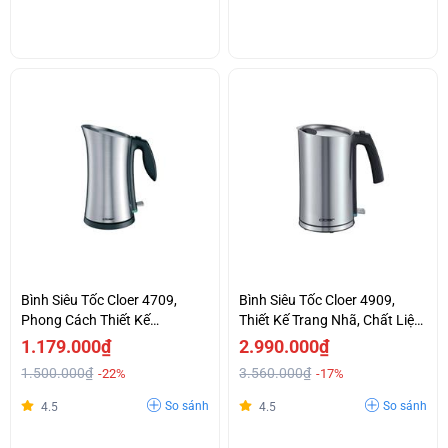
Bình Siêu Tốc Cloer 4709,
Bình Siêu Tốc Cloer 4909,
Phong Cách Thiết Kế
Thiết Kế Trang Nhã, Chất Liệu
Germany Hiện Đại.
Cao Cấp.
1.179.000₫
2.990.000₫
1.500.000₫
3.560.000₫
-22%
-17%
So sánh
So sánh
4.5
4.5