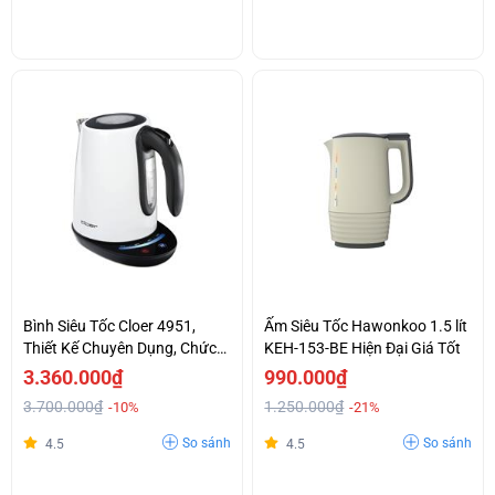
Bình Siêu Tốc Cloer 4951,
Ấm Siêu Tốc Hawonkoo 1.5 lít
Thiết Kế Chuyên Dụng, Chức
KEH-153-BE Hiện Đại Giá Tốt
Năng Hiện Đại.
3.360.000₫
990.000₫
3.700.000₫
1.250.000₫
-10%
-21%
So sánh
So sánh
4.5
4.5