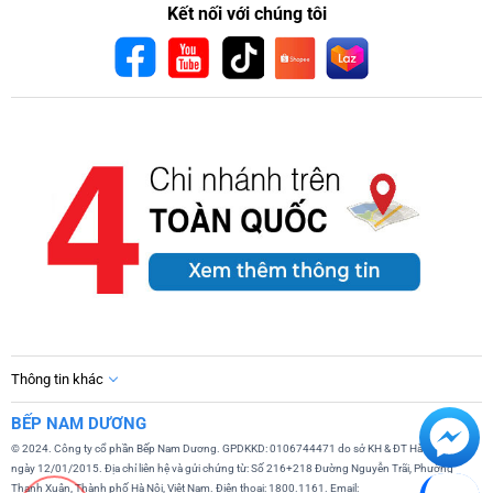
Kết nối với chúng tôi
Thông tin khác
BẾP NAM DƯƠNG
© 2024. Công ty cổ phần Bếp Nam Dương. GPDKKD: 0106744471 do sở KH & ĐT Hà Nội cấp
ngày 12/01/2015. Địa chỉ liên hệ và gửi chứng từ: Số 216+218 Đường Nguyễn Trãi, Phường
Thanh Xuân, Thành phố Hà Nội, Việt Nam. Điện thoại: 1800.1161. Email: