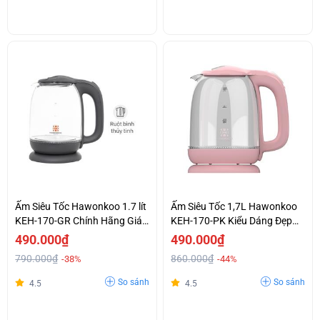
Ấm Siêu Tốc Hawonkoo 1.7 lít
Ấm Siêu Tốc 1,7L Hawonkoo
KEH-170-GR Chính Hãng Giá
KEH-170-PK Kiểu Dáng Đẹp
Tốt
Giá Ưu Đãi
490.000₫
490.000₫
790.000₫
860.000₫
-38%
-44%
So sánh
So sánh
4.5
4.5