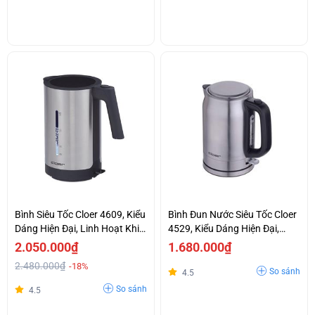
Bình Siêu Tốc Cloer 4609, Kiểu
Bình Đun Nước Siêu Tốc Cloer
Dáng Hiện Đại, Linh Hoạt Khi
4529, Kiểu Dáng Hiện Đại,
Sử Dụng
Chất Liệu Cao Cấp.
2.050.000₫
1.680.000₫
2.480.000₫
-18%
So sánh
4.5
So sánh
4.5