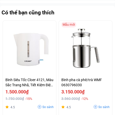
Có thể bạn cũng thích
Mẫu mới
Bình Siêu Tốc Cloer 4121, Màu
Bình pha cà phê/trà WMF
Sắc Trang Nhã, Tiết Kiệm Điện
0630796030
Năng.
1.500.000₫
3.150.000₫
1.750.000₫
3.560.000₫
-15%
-12%
So sánh
So sánh
4.5
4.5